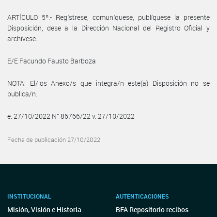
ARTÍCULO 5º.- Regístrese, comuníquese, publíquese la presente
Disposición, dese a la Dirección Nacional del Registro Oficial y
archívese.
E/E Facundo Fausto Barboza
NOTA: El/los Anexo/s que integra/n este(a) Disposición no se
publica/n.
e. 27/10/2022 N° 86766/22 v. 27/10/2022
Fecha de publicación 27/10/2022
INSTITUCIONAL
AUTENTICACIONES
Misión, Visión e Historia
BFA Repositorio recibos