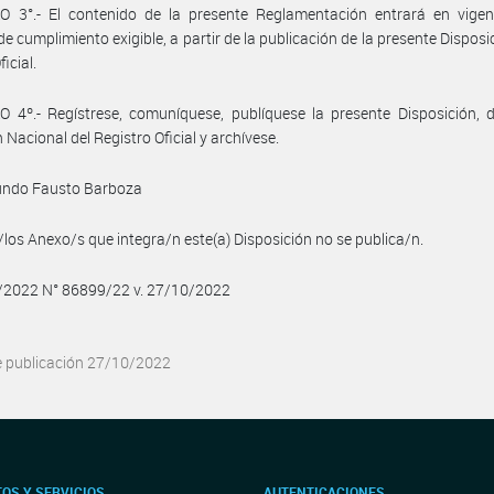
O 3°.- El contenido de la presente Reglamentación entrará en vigen
de cumplimiento exigible, a partir de la publicación de la presente Disposic
ficial.
 4º.- Regístrese, comuníquese, publíquese la presente Disposición, 
 Nacional del Registro Oficial y archívese.
undo Fausto Barboza
/los Anexo/s que integra/n este(a) Disposición no se publica/n.
0/2022 N° 86899/22 v. 27/10/2022
e publicación 27/10/2022
OS Y SERVICIOS
AUTENTICACIONES