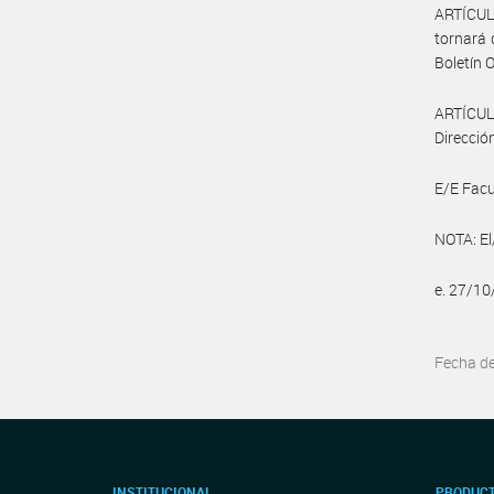
ARTÍCUL
tornará 
Boletín O
ARTÍCULO
Dirección
E/E Fac
NOTA: El
e. 27/1
Fecha d
INSTITUCIONAL
PRODUCT