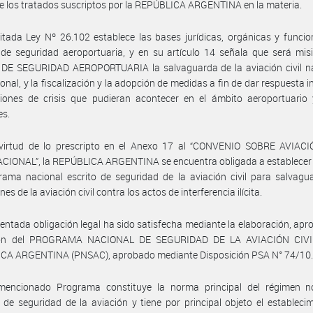
y de los tratados suscriptos por la REPÚBLICA ARGENTINA en la materia.
itada Ley Nº 26.102 establece las bases jurídicas, orgánicas y funcio
de seguridad aeroportuaria, y en su artículo 14 señala que será mis
 DE SEGURIDAD AEROPORTUARIA la salvaguarda de la aviación civil na
ional, y la fiscalización y la adopción de medidas a fin de dar respuesta 
ciones de crisis que pudieran acontecer en el ámbito aeroportuario 
es.
virtud de lo prescripto en el Anexo 17 al “CONVENIO SOBRE AVIACI
IONAL”, la REPÚBLICA ARGENTINA se encuentra obligada a establecer y
ama nacional escrito de seguridad de la aviación civil para salvagu
es de la aviación civil contra los actos de interferencia ilícita.
entada obligación legal ha sido satisfecha mediante la elaboración, apr
ción del PROGRAMA NACIONAL DE SEGURIDAD DE LA AVIACIÓN CIVI
CA ARGENTINA (PNSAC), aprobado mediante Disposición PSA N° 74/10
mencionado Programa constituye la norma principal del régimen n
 de seguridad de la aviación y tiene por principal objeto el estableci