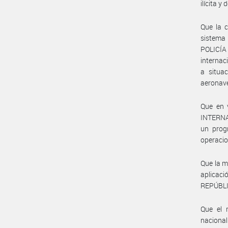
ilícita 
Que la c
sistema 
POLICÍA
internac
a situa
aeronav
Que en 
INTERNAC
un progr
operacion
Que la m
aplica
REPÚBLI
Que el 
nacional