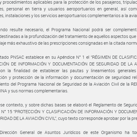
 procedimientos aplicables para la protección de los pasajeros, tripula
s, personal en tierra y usuarios aeroportuarios en general, así com
s, instalaciones y los servicios aeroportuarios complementarios a la avia
ndo resulte necesario, el Programa Nacional podrá ser complemen
estinadas a la profundización del tratamiento de aquellos aspectos qu
aje más exhaustivo de las prescripciones consignadas en la citada norm
citado PNSAC establece en su Apéndice N° 1 el “RÉGIMEN DE CLASIFI
CIÓN DE INFORMACIÓN Y DOCUMENTACIÓN DE SEGURIDAD DE LA A
 con la finalidad de establecer las pautas y lineamientos generales
ación y protección de la información y documentación de seguridad rel
ento del Programa Nacional de Seguridad de la Aviación Civil de la 
NA y sus normas complementarias.
se contexto, y sobre dichas bases se elaboró el Reglamento de Seguri
n N° 15 “PROTECCIÓN Y CLASIFICACIÓN DE INFORMACIÓN Y DOCUM
IDAD DE LA AVIACIÓN CIVIL”, cuyo texto corresponde aprobar por la pr
Dirección General de Asuntos Jurídicos de este Organismo ha t