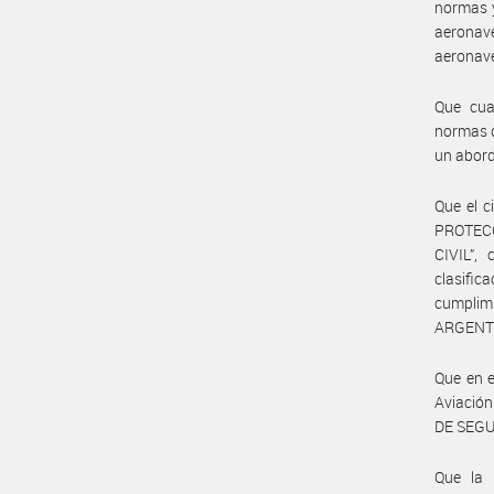
normas y
aeronave
aeronave
Que cua
normas d
un abord
Que el 
PROTEC
CIVIL”,
clasific
cumplimi
ARGENTI
Que en e
Aviació
DE SEGUR
Que la 