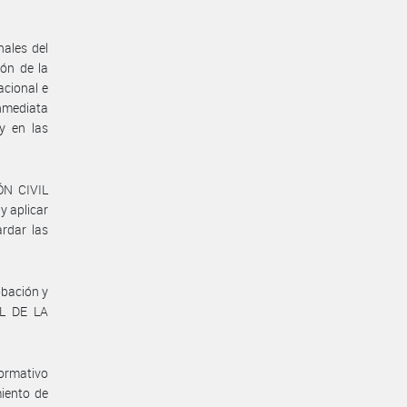
nales del
ión de la
cional e
inmediata
y en las
ÓN CIVIL
 aplicar
ardar las
obación y
L DE LA
.
ormativo
miento de