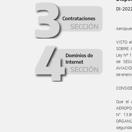
DI-20
Aeropuer
VISTO e
SOBRE A
Ley Nº 1
de SEG
AVIACIÓ
de ener
CONSID
Que el 
AEROPOR
N° 13.
ORGANIZ
segurida