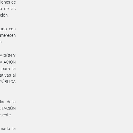
ciones de
o de las
ción.
tado con
e merecen
a.
CACIÓN Y
VIACIÓN
 para la
ativas al
REPÚBLICA
dad de la
ENTACIÓN
esente.
omado la