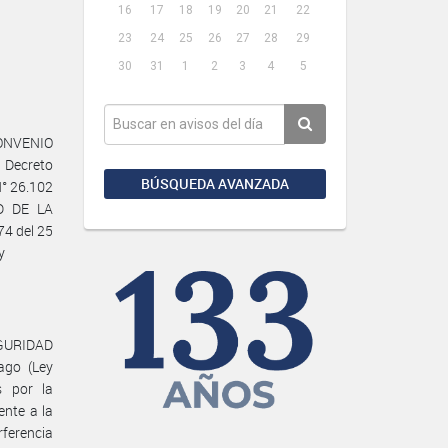
16
17
18
19
20
21
22
23
24
25
26
27
28
29
30
31
1
2
3
4
5
CONVENIO
 Decreto
BÚSQUEDA AVANZADA
N° 26.102
D DE LA
4 del 25
y
EGURIDAD
ago (Ley
 por la
nte a la
rferencia