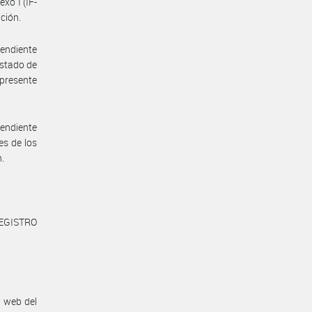
xo I (IF-
ción.
endiente
istado de
 presente
endiente
es de los
n.
REGISTRO
n web del