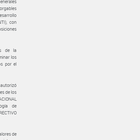
enerales
torgables
esarrollo
TI), con
siciones
s de la
inar los
os por el
 autorizó
s de los
 NACIONAL
ogía de
IRECTIVO
alores de