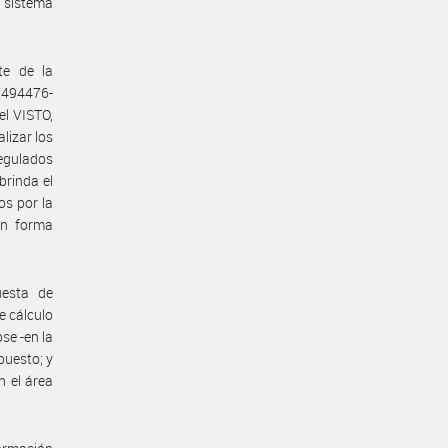
l sistema
e de la
8494476-
l VISTO,
lizar los
egulados
brinda el
s por la
en forma
uesta de
e cálculo
se -en la
puesto; y
n el área