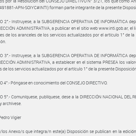
s por la Resolución del CONSEJO DIRECTIVO N° 3/21, los que como Ane
91881-APN-SOIYC#INTI) forman parte integrante de la presente Disposi
O 2°.- Instruyese, a la SUBGERENCIA OPERATIVA DE INFORMÁTICA dep
RECCIÓN ADMINISTRATIVA, a publicar en el sitio web www.inti.gob.ar, el l
res de los aranceles de los servicios actualizados por el artículo 1° de la
ión.
O 3°.- Instruyese, a la SUBGERENCIA OPERATIVA DE INFORMÁTICA dep
RECCIÓN ADMINISTRATIVA, a establecer en el sistema PRESEA los valor
 de los servicios actualizados por el artículo 1° de la presente Disposició
O 4°.- Póngase en conocimiento del CONSEJO DIRECTIVO.
O 5°.- Comuníquese, publíquese, dese a la DIRECCIÓN NACIONAL DEL 
y archívese.
edro Vigier
/los Anexo/s que integra/n este(a) Disposición se publican en la edició