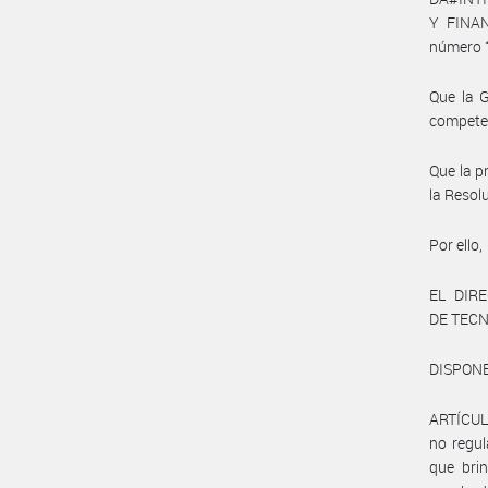
Y FINAN
número 1
Que la 
compete
Que la p
la Resol
Por ello,
EL DIR
DE TECN
DISPONE
ARTÍCULO
no regul
que bri