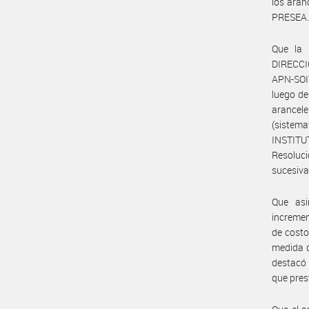
los aran
PRESEA
Que la
DIRECCI
APN-SOIY
luego de
arancel
(sistema
INSTITU
Resoluc
sucesiva
Que asi
incremen
de costo
medida d
destacó 
que prest