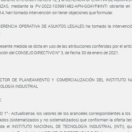
ZAS, mediante la PV-2022-103991482-APN-GOAYF#INTI obrante en 
4, han tomado intervención sin tener objeciones que formular.
GERENCIA OPERATIVA DE ASUNTOS LEGALES ha tomado la intervenció
.
resente medida se dicta en uso de las atribuciones conferidas por el artíc
ución del CONSEJO DIRECTIVO N° 3, de fecha 30 de enero de 2021.
ECTOR DE PLANEAMIENTO Y COMERCIALIZACIÓN DEL INSTITUTO N
OLOGÍA INDUSTRIAL
:
 1°.- Actualícense, los valores de los aranceles correspondientes a los 
ados (sistematizados y no sistematizados) que conforman la oferta te
nda el INSTITUTO NACIONAL DE TECNOLOGÍA INDUSTRIAL (INTI), qu