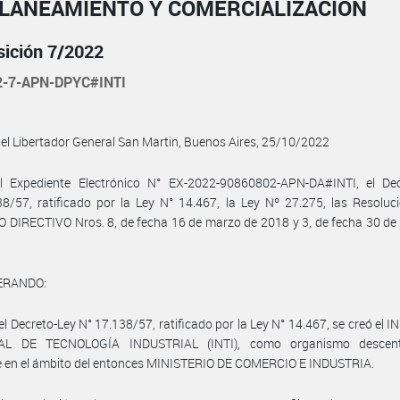
PLANEAMIENTO Y COMERCIALIZACIÓN
sición 7/2022
2-7-APN-DPYC#INTI
el Libertador General San Martin, Buenos Aires, 25/10/2022
l Expediente Electrónico N° EX-2022-90860802-APN-DA#INTI, el Dec
8/57, ratificado por la Ley N° 14.467, la Ley Nº 27.275, las Resoluc
DIRECTIVO Nros. 8, de fecha 16 de marzo de 2018 y 3, de fecha 30 de
ERANDO:
el Decreto-Ley N° 17.138/57, ratificado por la Ley N° 14.467, se creó el 
AL DE TECNOLOGÍA INDUSTRIAL (INTI), como organismo descentr
e en el ámbito del entonces MINISTERIO DE COMERCIO E INDUSTRIA.