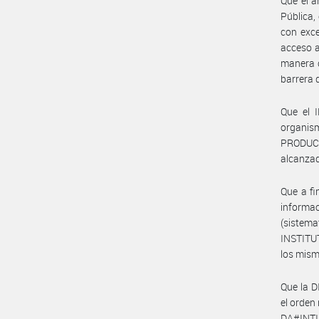
Que el a
Pública,
con exce
acceso a
manera c
barrera q
Que el 
organi
PRODUCT
alcanzad
Que a fi
informa
(sistema
INSTITU
los mism
Que la 
el orde
DA#INTI