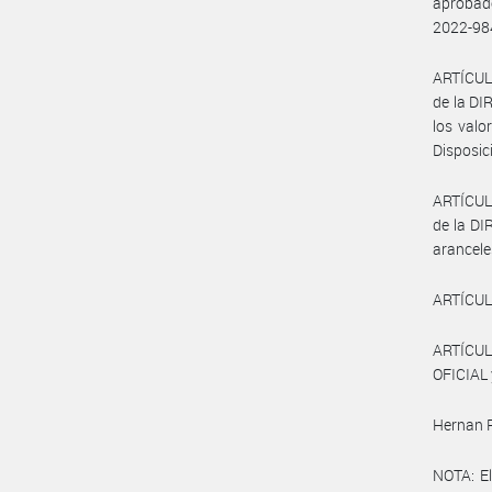
aprobado
2022-984
ARTÍCUL
de la DI
los valo
Disposic
ARTÍCUL
de la DI
aranceles
ARTÍCUL
ARTÍCUL
OFICIAL 
Hernan P
NOTA: El