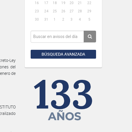
16
17
18
19
20
21
22
23
24
25
26
27
28
29
30
31
1
2
3
4
5
BÚSQUEDA AVANZADA
reto-Ley
iones del
 enero de
INSTITUTO
alizado