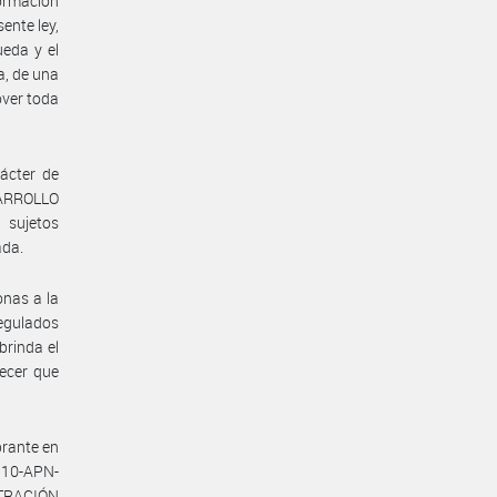
formación
ente ley,
ueda y el
a, de una
over toda
ácter de
ARROLLO
 sujetos
ada.
onas a la
egulados
brinda el
ecer que
rante en
510-APN-
STRACIÓN