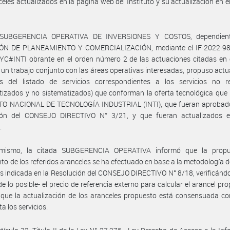
celes actualizados en la página web del Instituto y su actualización en e
.
 SUBGERENCIA OPERATIVA DE INVERSIONES Y COSTOS, dependient
ÓN DE PLANEAMIENTO Y COMERCIALIZACIÓN, mediante el IF-2022-9
C#INTI obrante en el orden número 2 de las actuaciones citadas en e
 un trabajo conjunto con las áreas operativas interesadas, propuso actua
es del listado de servicios correspondientes a los servicios no r
tizados y no sistematizados) que conforman la oferta tecnológica que 
TO NACIONAL DE TECNOLOGÍA INDUSTRIAL (INTI), que fueran aprobado
ión del CONSEJO DIRECTIVO N° 3/21, y que fueran actualizados 
.
mismo, la citada SUBGERENCIA OPERATIVA informó que la prop
to de los referidos aranceles se ha efectuado en base a la metodología d
s indicada en la Resolución del CONSEJO DIRECTIVO N° 8/18, verificándo
e lo posible- el precio de referencia externo para calcular el arancel pro
que la actualización de los aranceles propuesto está consensuada co
a los servicios.