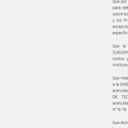
Que por 
para det
sobre lo
y los P
excepci
específi
Que la
SUBGERE
costos y
Instituto
Que medi
a la DI
arancele
DE TEC
arancel
N° 8/18.
Que dich