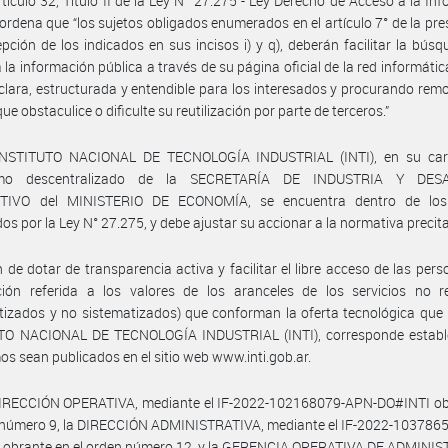
rtículo 32, Titulo II de la Ley N° 27.275 - Ley Derecho de Acceso a la In
 ordena que “los sujetos obligados enumerados en el artículo 7° de la pres
pción de los indicados en sus incisos i) y q), deberán facilitar la búsq
 la información pública a través de su página oficial de la red informátic
lara, estructurada y entendible para los interesados y procurando rem
ue obstaculice o dificulte su reutilización por parte de terceros.”
INSTITUTO NACIONAL DE TECNOLOGÍA INDUSTRIAL (INTI), en su car
smo descentralizado de la SECRETARÍA DE INDUSTRIA Y DES
IVO del MINISTERIO DE ECONOMÍA, se encuentra dentro de los
os por la Ley N° 27.275, y debe ajustar su accionar a la normativa precit
n de dotar de transparencia activa y facilitar el libre acceso de las pers
ción referida a los valores de los aranceles de los servicios no r
tizados y no sistematizados) que conforman la oferta tecnológica que 
TO NACIONAL DE TECNOLOGÍA INDUSTRIAL (INTI), corresponde establ
os sean publicados en el sitio web www.inti.gob.ar.
DIRECCIÓN OPERATIVA, mediante el IF-2022-102168079-APN-DO#INTI ob
n número 9, la DIRECCIÓN ADMINISTRATIVA, mediante el IF-2022-103786
 obrante en el orden número 12, y la GERENCIA OPERATIVA DE ADMINI