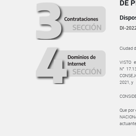
DE 
Dispo
DI-202
Ciudad d
VISTO e
N° 17.13
CONSEJO 
2021, y
CONSID
Que por 
NACION
actuant