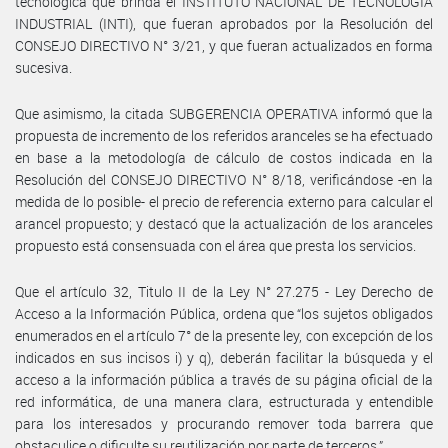
tecnológica que brinda el INSTITUTO NACIONAL DE TECNOLOGÍA
INDUSTRIAL (INTI), que fueran aprobados por la Resolución del
CONSEJO DIRECTIVO N° 3/21, y que fueran actualizados en forma
sucesiva.
Que asimismo, la citada SUBGERENCIA OPERATIVA informó que la
propuesta de incremento de los referidos aranceles se ha efectuado
en base a la metodología de cálculo de costos indicada en la
Resolución del CONSEJO DIRECTIVO N° 8/18, verificándose -en la
medida de lo posible- el precio de referencia externo para calcular el
arancel propuesto; y destacó que la actualización de los aranceles
propuesto está consensuada con el área que presta los servicios.
Que el artículo 32, Titulo II de la Ley N° 27.275 - Ley Derecho de
Acceso a la Información Pública, ordena que “los sujetos obligados
enumerados en el artículo 7° de la presente ley, con excepción de los
indicados en sus incisos i) y q), deberán facilitar la búsqueda y el
acceso a la información pública a través de su página oficial de la
red informática, de una manera clara, estructurada y entendible
para los interesados y procurando remover toda barrera que
obstaculice o dificulte su reutilización por parte de terceros.”