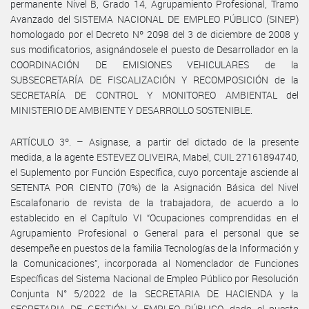
permanente Nivel B, Grado 14, Agrupamiento Profesional, Tramo
Avanzado del SISTEMA NACIONAL DE EMPLEO PÚBLICO (SINEP)
homologado por el Decreto Nº 2098 del 3 de diciembre de 2008 y
sus modificatorios, asignándosele el puesto de Desarrollador en la
COORDINACIÓN DE EMISIONES VEHICULARES de la
SUBSECRETARÍA DE FISCALIZACIÓN Y RECOMPOSICIÓN de la
SECRETARÍA DE CONTROL Y MONITOREO AMBIENTAL del
MINISTERIO DE AMBIENTE Y DESARROLLO SOSTENIBLE.
ARTÍCULO 3º. – Asignase, a partir del dictado de la presente
medida, a la agente ESTEVEZ OLIVEIRA, Mabel, CUIL 27161894740,
el Suplemento por Función Específica, cuyo porcentaje asciende al
SETENTA POR CIENTO (70%) de la Asignación Básica del Nivel
Escalafonario de revista de la trabajadora, de acuerdo a lo
establecido en el Capítulo VI “Ocupaciones comprendidas en el
Agrupamiento Profesional o General para el personal que se
desempeñe en puestos de la familia Tecnologías de la Información y
la Comunicaciones”, incorporada al Nomenclador de Funciones
Específicas del Sistema Nacional de Empleo Público por Resolución
Conjunta N° 5/2022 de la SECRETARIA DE HACIENDA y la
SECRETARIA DE GESTIÓN Y EMPLEO PÚBLICO, dado el puesto