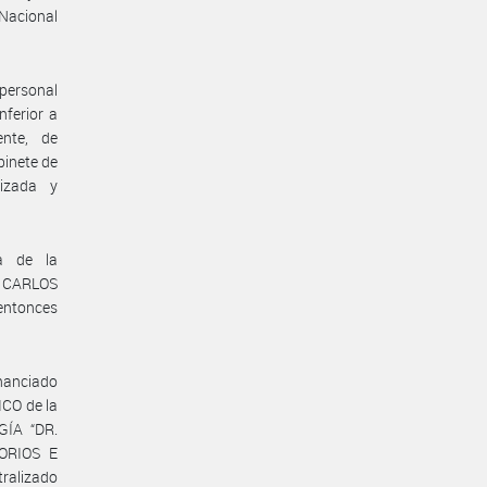
Nacional
 personal
nferior a
ente, de
binete de
lizada y
a de la
. CARLOS
entonces
inanciado
ICO de la
ÍA “DR.
ORIOS E
ralizado