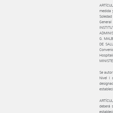
ARTÍCULO
medida y
Soledad 
General
INSTIT
ADMINIS
G. MALBR
DE SALUD
Convenio
Hospital
MINISTE
Se autor
Nivel I 
designa
establec
ARTÍCULO
deberá s
establec