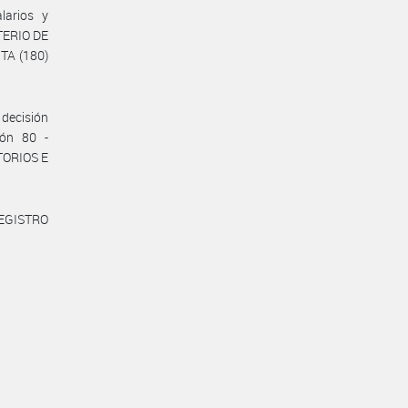
larios y
STERIO DE
TA (180)
decisión
ión 80 -
TORIOS E
REGISTRO