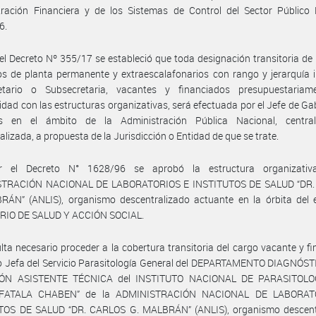
tración Financiera y de los Sistemas de Control del Sector Público 
6.
el Decreto Nº 355/17 se estableció que toda designación transitoria de
s de planta permanente y extraescalafonarios con rango y jerarquía i
etario o Subsecretaria, vacantes y financiados presupuestariam
dad con las estructuras organizativas, será efectuada por el Jefe de Ga
os en el ámbito de la Administración Pública Nacional, centra
alizada, a propuesta de la Jurisdicción o Entidad de que se trate.
r el Decreto N° 1628/96 se aprobó la estructura organizativ
TRACIÓN NACIONAL DE LABORATORIOS E INSTITUTOS DE SALUD “DR
RÁN” (ANLIS), organismo descentralizado actuante en la órbita del 
RIO DE SALUD Y ACCIÓN SOCIAL.
lta necesario proceder a la cobertura transitoria del cargo vacante y f
o Jefa del Servicio Parasitología General del DEPARTAMENTO DIAGNÓST
IÓN ASISTENTE TÉCNICA del INSTITUTO NACIONAL DE PARASITOLOG
FATALA CHABEN” de la ADMINISTRACIÓN NACIONAL DE LABORAT
TOS DE SALUD “DR. CARLOS G. MALBRÁN” (ANLIS), organismo descent