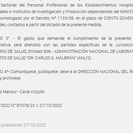
 Sectorial del Personal Profesional de los Establecimientos Hospita
iales e Institutos de Investigación y Producción dependientes del MINI
homologado por el Decreto Nº 1133/09, en el plazo de CIENTO OCHEN
iles, contados a partir del dictado de la presente medida.
O 3°. - El gasto que demande el cumplimiento de la presente 
trativa será atendido con las partidas específicas de la Jurisdicc
RIO DE SALUD, Entidad 906 - ADMINISTRACIÓN NACIONAL DE LABORA
TOS DE SALUD “DR. CARLOS G. MALBRÁN” (ANLIS).
O 4º- Comuníquese, publíquese, dese a la DIRECCIÓN NACIONAL DEL 
y archívese.
s Manzur - Carla Vizzotti
0/2022 N° 87079/22 v. 27/10/2022
e publicación 27/10/2022