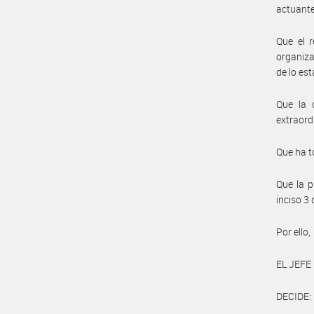
actuante
Que el r
organiza
de lo est
Que la 
extraord
Que ha t
Que la p
inciso 3
Por ello,
EL JEFE
DECIDE: