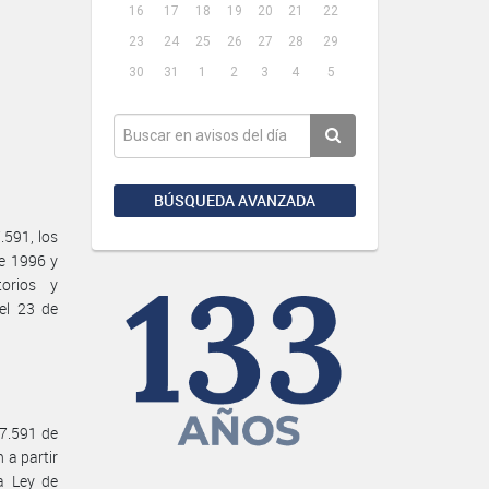
16
17
18
19
20
21
22
23
24
25
26
27
28
29
30
31
1
2
3
4
5
BÚSQUEDA AVANZADA
591, los
de 1996 y
orios y
el 23 de
27.591 de
 a partir
la Ley de