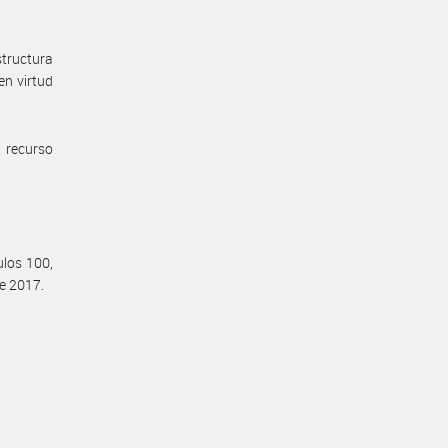
structura
en virtud
 recurso
ulos 100,
e 2017.