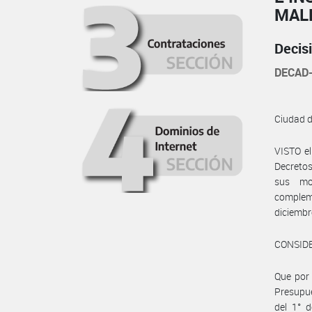
MAL
Decis
DECAD-
Ciudad 
VISTO e
Decretos
sus mo
complem
diciembr
CONSID
Que por 
Presupue
del 1° d