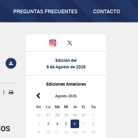
PREGUNTAS FRECUENTES
CONTACTO
Edición del
6 de Agosto de 2026
Ediciones Anteriores
|
Agosto 2026
Do
Lu
Ma
Mi
Ju
Vi
Sa
26
27
28
29
30
31
1
2
3
4
5
6
7
8
IOS
9
10
11
12
13
14
15