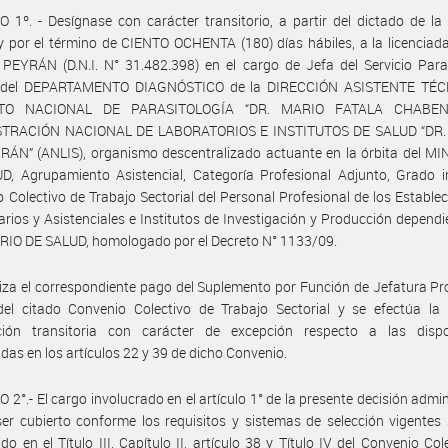
 1º. - Desígnase con carácter transitorio, a partir del dictado de la
 por el término de CIENTO OCHENTA (180) días hábiles, a la licencia
PEYRÁN (D.N.I. N° 31.482.398) en el cargo de Jefa del Servicio Para
 del DEPARTAMENTO DIAGNÓSTICO de la DIRECCIÓN ASISTENTE TÉC
UTO NACIONAL DE PARASITOLOGÍA “DR. MARIO FATALA CHABEN
TRACIÓN NACIONAL DE LABORATORIOS E INSTITUTOS DE SALUD “DR
ÁN” (ANLIS), organismo descentralizado actuante en la órbita del MI
, Agrupamiento Asistencial, Categoría Profesional Adjunto, Grado in
 Colectivo de Trabajo Sectorial del Personal Profesional de los Estable
arios y Asistenciales e Institutos de Investigación y Producción dependi
RIO DE SALUD, homologado por el Decreto N° 1133/09.
iza el correspondiente pago del Suplemento por Función de Jefatura Pr
del citado Convenio Colectivo de Trabajo Sectorial y se efectúa la 
ción transitoria con carácter de excepción respecto a las dispo
idas en los artículos 22 y 39 de dicho Convenio.
 2°.- El cargo involucrado en el artículo 1° de la presente decisión admin
er cubierto conforme los requisitos y sistemas de selección vigentes
ido en el Título III, Capítulo II, artículo 38 y Título IV del Convenio Col