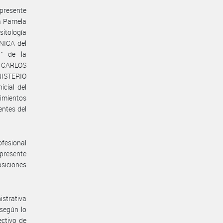
 presente
da Pamela
sitología
NICA del
” de la
. CARLOS
NISTERIO
icial del
cimientos
entes del
ofesional
presente
siciones
istrativa
 según lo
ectivo de