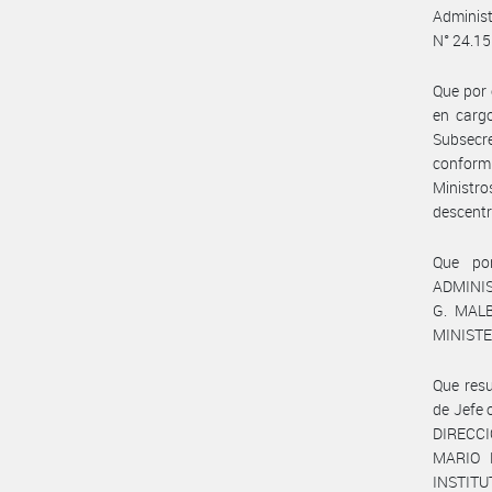
Adminis
N° 24.15
Que por 
en cargo
Subsecr
conformi
Ministr
descentr
Que po
ADMINIS
G. MALB
MINISTE
Que resu
de Jefe 
DIRECC
MARIO 
INSTITU