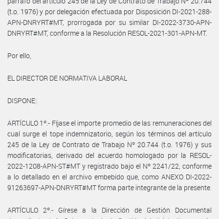
párrafo del artículo 245 de la Ley de Contrato de Trabajo Nº 20.744
(t.o. 1976) y por delegación efectuada por Disposición DI-2021-288-
APN-DNRYRT#MT, prorrogada por su similar DI-2022-3730-APN-
DNRYRT#MT, conforme a la Resolución RESOL-2021-301-APN-MT.
Por ello,
EL DIRECTOR DE NORMATIVA LABORAL
DISPONE:
ARTÍCULO 1º.- Fíjase el importe promedio de las remuneraciones del
cual surge el tope indemnizatorio, según los términos del artículo
245 de la Ley de Contrato de Trabajo Nº 20.744 (t.o. 1976) y sus
modificatorias, derivado del acuerdo homologado por la RESOL-
2022-1208-APN-ST#MT y registrado bajo el Nº 2241/22, conforme
a lo detallado en el archivo embebido que, como ANEXO DI-2022-
91263697-APN-DNRYRT#MT forma parte integrante de la presente.
ARTÍCULO 2º.- Gírese a la Dirección de Gestión Documental