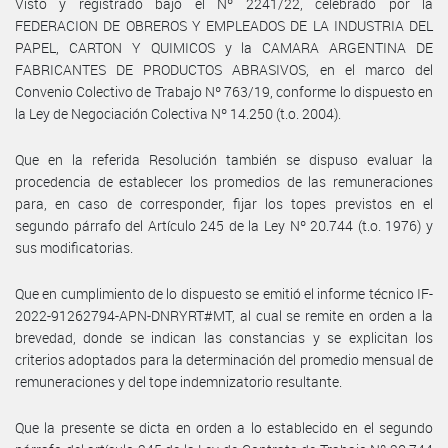
Visto y registrado bajo el Nº 2241/22, celebrado por la
FEDERACION DE OBREROS Y EMPLEADOS DE LA INDUSTRIA DEL
PAPEL, CARTON Y QUIMICOS y la CAMARA ARGENTINA DE
FABRICANTES DE PRODUCTOS ABRASIVOS, en el marco del
Convenio Colectivo de Trabajo Nº 763/19, conforme lo dispuesto en
la Ley de Negociación Colectiva Nº 14.250 (t.o. 2004).
Que en la referida Resolución también se dispuso evaluar la
procedencia de establecer los promedios de las remuneraciones
para, en caso de corresponder, fijar los topes previstos en el
segundo párrafo del Artículo 245 de la Ley Nº 20.744 (t.o. 1976) y
sus modificatorias.
Que en cumplimiento de lo dispuesto se emitió el informe técnico IF-
2022-91262794-APN-DNRYRT#MT, al cual se remite en orden a la
brevedad, donde se indican las constancias y se explicitan los
criterios adoptados para la determinación del promedio mensual de
remuneraciones y del tope indemnizatorio resultante.
Que la presente se dicta en orden a lo establecido en el segundo