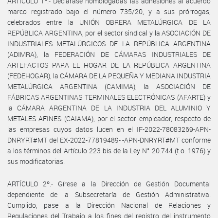
ARTÍCULO 1º.- Declárase homologadas las adhesiones al acuerdo
marco registrado bajo el número 735/20, y a sus prórrogas,
celebrados entre la UNIÓN OBRERA METALÚRGICA DE LA
REPÚBLICA ARGENTINA, por el sector sindical y la ASOCIACIÓN DE
INDUSTRIALES METALÚRGICOS DE LA REPÚBLICA ARGENTINA
(ADIMRA), la FEDERACIÓN DE CÁMARAS INDUSTRIALES DE
ARTEFACTOS PARA EL HOGAR DE LA REPÚBLICA ARGENTINA
(FEDEHOGAR), la CÁMARA DE LA PEQUEÑA Y MEDIANA INDUSTRIA
METALÚRGICA ARGENTINA (CAMIMA), la ASOCIACIÓN DE
FÁBRICAS ARGENTINAS TERMINALES ELECTRÓNICAS (AFARTE) y
la CÁMARA ARGENTINA DE LA INDUSTRIA DEL ALUMINIO Y
METALES AFINES (CAIAMA), por el sector empleador, respecto de
las empresas cuyos datos lucen en el IF-2022-78083269-APN-
DNRYRT#MT del EX-2022-77819489- -APN-DNRYRT#MT conforme
a los términos del Artículo 223 bis de la Ley N° 20.744 (t.o. 1976) y
sus modificatorias.
ARTÍCULO 2º.- Gírese a la Dirección de Gestión Documental
dependiente de la Subsecretaría de Gestión Administrativa.
Cumplido, pase a la Dirección Nacional de Relaciones y
Regulaciones del Trabajo a los fines del registro del instrumento