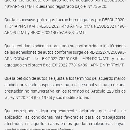
491-APN-ST#MT, quedando registrado bajo el Nº 735/20.
Que las sucesivas prórrogas fueron homologadas por RESOL-2020-
1134-APN-ST#MT, RESOL-2021-448-APN-ST#MT, RESOL-2021-490-
APN-ST#MT y RESOL-2021-875-APN-ST#MT.
Que la entidad sindical ha prestado su conformidad a los términos
de las adhesiones de autos conforme surge de RE-2022-78250993-
APN-DGD#MT del EX-2022-78251038- -APN-DGD#MT y obra
agregado en el orden 8 del EX-2022-77819489- -APN-DNRYRT#MT.
Que la petición de autos se ajusta a los términos del acuerdo marco
aludido, previendo suspensiones para el personal y el pago de una
prestación no remunerativa en los términos del Artículo 223 bis de
la Ley N° 20.744 (t.o. 1976) y sus modificatorias.
Que corresponde dejar expresamente aclarado, que serán de
aplicación las condiciones más favorables para los trabajadores
afectados, en aquellos casos en los que las empleadoras hayan
previsto condiciones más beneficiosas.