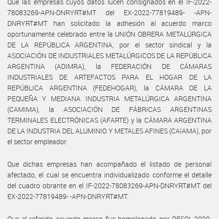
Que las empresas cuyos datos lucen consignados en el IF-2022-
78083269-APN-DNRYRT#MT del EX-2022-77819489- -APN-
DNRYRT#MT han solicitado la adhesión al acuerdo marco
oportunamente celebrado entre la UNIÓN OBRERA METALÚRGICA
DE LA REPÚBLICA ARGENTINA, por el sector sindical y la
ASOCIACIÓN DE INDUSTRIALES METALÚRGICOS DE LA REPÚBLICA
ARGENTINA (ADIMRA), la FEDERACIÓN DE CÁMARAS
INDUSTRIALES DE ARTEFACTOS PARA EL HOGAR DE LA
REPÚBLICA ARGENTINA (FEDEHOGAR), la CÁMARA DE LA
PEQUEÑA Y MEDIANA INDUSTRIA METALÚRGICA ARGENTINA
(CAMIMA), la ASOCIACIÓN DE FÁBRICAS ARGENTINAS
TERMINALES ELECTRÓNICAS (AFARTE) y la CÁMARA ARGENTINA
DE LA INDUSTRIA DEL ALUMINIO Y METALES AFINES (CAIAMA), por
el sector empleador.
Que dichas empresas han acompañado el listado de personal
afectado, el cual se encuentra individualizado conforme el detalle
del cuadro obrante en el IF-2022-78083269-APN-DNRYRT#MT del
EX-2022-77819489- -APN-DNRYRT#MT.
Que el referido acuerdo marco fue homologado por RESOL-2020-