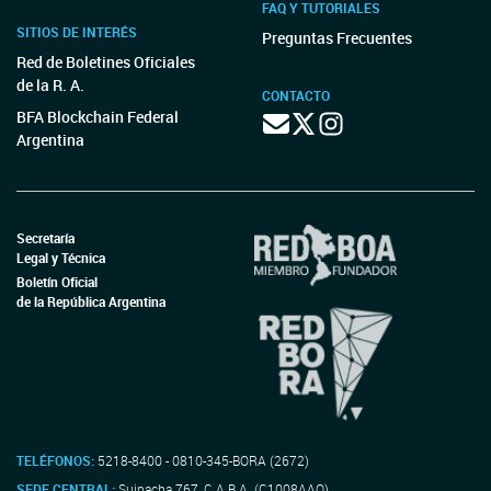
FAQ Y TUTORIALES
SITIOS DE INTERÉS
Preguntas Frecuentes
Red de Boletines Oficiales
de la R. A.
CONTACTO
BFA Blockchain Federal
Argentina
Secretaría
Legal y Técnica
Boletín Oficial
de la República Argentina
TELÉFONOS:
5218-8400 - 0810-345-BORA (2672)
SEDE CENTRAL:
Suipacha 767, C.A.B.A. (C1008AAO)