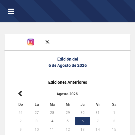
Toggle
navigation
Edición del
6 de Agosto de 2026
Ediciones Anteriores
Agosto 2026
Do
Lu
Ma
Mi
Ju
Vi
Sa
26
27
28
29
30
31
1
2
3
4
5
6
7
8
9
10
11
12
13
14
15