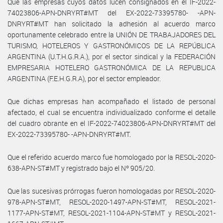
Que las empresas cuyos datos lucen consignados en el IF-2022-
74023806-APN-DNRYRT#MT del EX-2022-73395780- -APN-
DNRYRT#MT han solicitado la adhesión al acuerdo marco
oportunamente celebrado entre la UNIÓN DE TRABAJADORES DEL
TURISMO, HOTELEROS Y GASTRONÓMICOS DE LA REPÚBLICA
ARGENTINA (U.T.H.G.R.A.), por el sector sindical y la FEDERACIÓN
EMPRESARIA HOTELERO GASTRONÓMICA DE LA REPUBLICA
ARGENTINA (F.E.H.G.R.A), por el sector empleador.
Que dichas empresas han acompañado el listado de personal
afectado, el cual se encuentra individualizado conforme el detalle
del cuadro obrante en el IF-2022-74023806-APN-DNRYRT#MT del
EX-2022-73395780- -APN-DNRYRT#MT.
Que el referido acuerdo marco fue homologado por la RESOL-2020-
638-APN-ST#MT y registrado bajo el Nº 905/20.
Que las sucesivas prórrogas fueron homologadas por RESOL-2020-
978-APN-ST#MT, RESOL-2020-1497-APN-ST#MT, RESOL-2021-
1177-APN-ST#MT, RESOL-2021-1104-APN-ST#MT y RESOL-2021-