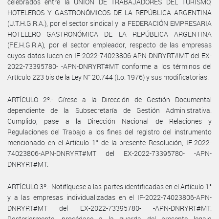
celebrados entre la UNIÓN DE TRABAJADORES DEL TURISMO,
HOTELEROS Y GASTRONÓMICOS DE LA REPÚBLICA ARGENTINA
(U.T.H.G.R.A.), por el sector sindical y la FEDERACIÓN EMPRESARIA
HOTELERO GASTRONÓMICA DE LA REPÚBLICA ARGENTINA
(F.E.H.G.R.A), por el sector empleador, respecto de las empresas
cuyos datos lucen en IF-2022-74023806-APN-DNRYRT#MT del EX-
2022-73395780- -APN-DNRYRT#MT conforme a los términos del
Artículo 223 bis de la Ley N° 20.744 (t.o. 1976) y sus modificatorias.
ARTÍCULO 2º.- Gírese a la Dirección de Gestión Documental
dependiente de la Subsecretaría de Gestión Administrativa.
Cumplido, pase a la Dirección Nacional de Relaciones y
Regulaciones del Trabajo a los fines del registro del instrumento
mencionado en el Artículo 1° de la presente Resolución, IF-2022-
74023806-APN-DNRYRT#MT del EX-2022-73395780- -APN-
DNRYRT#MT.
ARTÍCULO 3º.- Notifíquese a las partes identificadas en el Artículo 1°
y a las empresas individualizadas en el IF-2022-74023806-APN-
DNRYRT#MT del EX-2022-73395780- -APN-DNRYRT#MT.
Posteriormente, procédase a la guarda del presente legajo