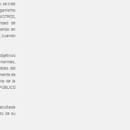
, se creó
ganismo
ISTROS,
vidad de
iendo en
L, cuando
bjetivos
 normas,
ebles del
anente de
ria de la
 PÚBLICO
acultada
to de su