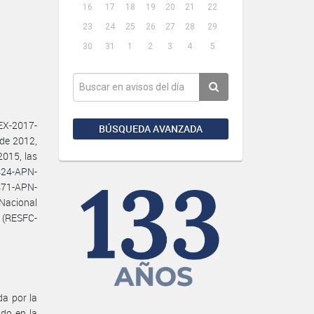
16
17
18
19
20
21
22
23
24
25
26
27
28
29
30
31
1
2
3
4
5
EX-2017-
BÚSQUEDA AVANZADA
de 2012,
2015, las
424-APN-
71-APN-
Nacional
) (RESFC-
da por la
do en la