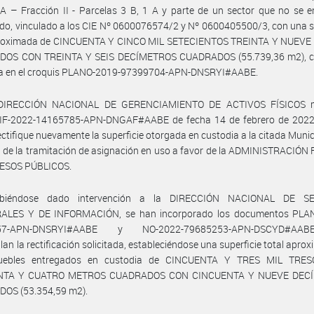
A – Fracción II - Parcelas 3 B, 1 A y parte de un sector que no se 
do, vinculado a los CIE Nº 0600076574/2 y Nº 0600405500/3, con una s
proximada de CINCUENTA Y CINCO MIL SETECIENTOS TREINTA Y NUEV
OS CON TREINTA Y SEIS DECÍMETROS CUADRADOS (55.739,36 m2), 
lla en el croquis PLANO-2019-97399704-APN-DNSRYI#AABE.
 DIRECCIÓN NACIONAL DE GERENCIAMIENTO DE ACTIVOS FÍSICOS m
 IF-2022-14165785-APN-DNGAF#AABE de fecha 14 de febrero de 2022, 
ectifique nuevamente la superficie otorgada en custodia a la citada Munic
 de la tramitación de asignación en uso a favor de la ADMINISTRACIÓ
ESOS PÚBLICOS.
biéndose dado intervención a la DIRECCIÓN NACIONAL DE SE
ALES Y DE INFORMACIÓN, se han incorporado los documentos PLA
057-APN-DNSRYI#AABE y NO-2022-79685253-APN-DSCYD#AA
an la rectificación solicitada, estableciéndose una superficie total apro
muebles entregados en custodia de CINCUENTA Y TRES MIL TRES
NTA Y CUATRO METROS CUADRADOS CON CINCUENTA Y NUEVE DEC
OS (53.354,59 m2).