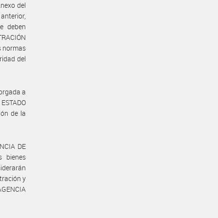
Anexo del
nterior,
ue deben
STRACIÓN
as normas
ridad del
torgada a
el ESTADO
ón de la
GENCIA DE
s bienes
siderarán
tración y
a AGENCIA