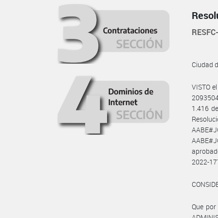
Resol
RESFC
Ciudad 
VISTO e
2093504
1.416 de
Resoluc
AABE#J
AABE#JG
aprobado
2022-17
CONSID
Que por 
ADMINIS