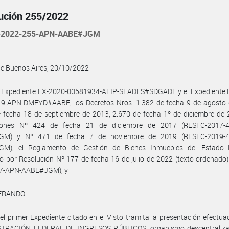
ución 255/2022
-2022-255-APN-AABE#JGM
de Buenos Aires, 20/10/2022
l Expediente EX-2020-00581934-AFIP-SEADES#SDGADF y el Expediente 
9-APN-DMEYD#AABE, los Decretos Nros. 1.382 de fecha 9 de agosto 
 fecha 18 de septiembre de 2013, 2.670 de fecha 1º de diciembre de 
iones Nº 424 de fecha 21 de diciembre de 2017 (RESFC-2017-
GM) y Nº 471 de fecha 7 de noviembre de 2019 (RESFC-2019-4
M), el Reglamento de Gestión de Bienes Inmuebles del Estado 
 por Resolución Nº 177 de fecha 16 de julio de 2022 (texto ordenado
7-APN-AABE#JGM), y
ERANDO:
el primer Expediente citado en el Visto tramita la presentación efectua
TRACIÓN FEDERAL DE INGRESOS PÚBLICOS, organismo descentraliza