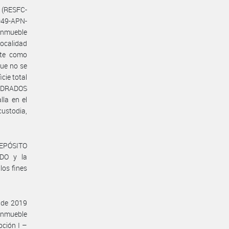
 (RESFC-
49-APN-
inmueble
ocalidad
nte como
que no se
cie total
ADRADOS
la en el
stodia,
DEPÓSITO
DO y la
os fines
 de 2019
inmueble
pción I –