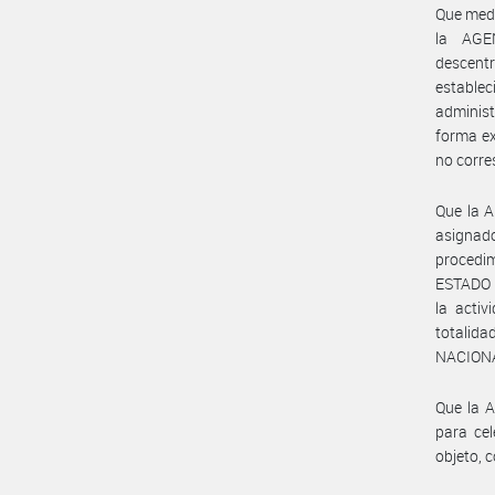
Que medi
la AGE
descen
estable
adminis
forma ex
no corre
Que la 
asignado
procedim
ESTADO N
la activ
totalid
NACION
Que la 
para cel
objeto, 