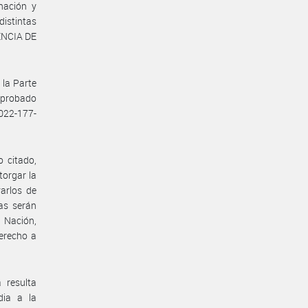
nación y
distintas
GENCIA DE
 la Parte
aprobado
2022-177-
o citado,
orgar la
arlos de
ias serán
a Nación,
derecho a
 resulta
dia a la