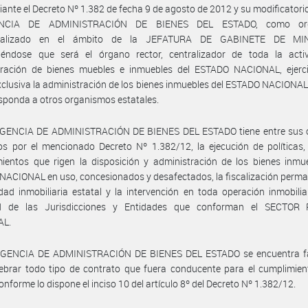
ante el Decreto Nº 1.382 de fecha 9 de agosto de 2012 y su modificatorio
NCIA DE ADMINISTRACIÓN DE BIENES DEL ESTADO, como or
tralizado en el ámbito de la JEFATURA DE GABINETE DE MIN
ciéndose que será el órgano rector, centralizador de toda la acti
tración de bienes muebles e inmuebles del ESTADO NACIONAL, ejerc
clusiva la administración de los bienes inmuebles del ESTADO NACIONA
sponda a otros organismos estatales.
AGENCIA DE ADMINISTRACIÓN DE BIENES DEL ESTADO tiene entre sus o
s por el mencionado Decreto Nº 1.382/12, la ejecución de políticas,
ientos que rigen la disposición y administración de los bienes inmu
ACIONAL en uso, concesionados y desafectados, la fiscalización perm
idad inmobiliaria estatal y la intervención en toda operación inmobilia
ad de las Jurisdicciones y Entidades que conforman el SECTOR
AL.
AGENCIA DE ADMINISTRACIÓN DE BIENES DEL ESTADO se encuentra f
ebrar todo tipo de contrato que fuera conducente para el cumplimien
conforme lo dispone el inciso 10 del artículo 8º del Decreto Nº 1.382/12.