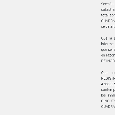
Sección 
catastra
total a
CUADRAD
se deta
Que la
informe
que se r
en razón
DE INGR
Que ha
REGISTR
43883
contempl
los in
CINCUE
CUADRAD