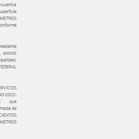
encuentra
uperficie
E METROS
conforme
ediante
solicitó
ipalidad,
N FEDERAL
RVICIOS
NO-2022-
BE que
ximada de
CIENTOS
ÍMETROS