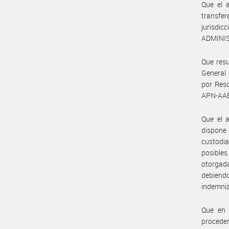
Que el 
transfer
jurisdic
ADMINIS
Que resu
General
por Reso
APN-AA
Que el a
dispone
custodi
posibles
otorgada
debiendo
indemniz
Que en 
procede