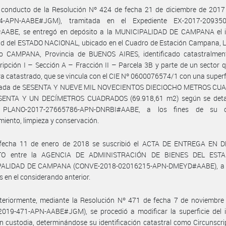
 conducto de la Resolución Nº 424 de fecha 21 de diciembre de 2017
24-APN-AABE#JGM), tramitada en el Expediente EX-2017-209350
ABE, se entregó en depósito a la MUNICIPALIDAD DE CAMPANA el 
ad del ESTADO NACIONAL, ubicado en el Cuadro de Estación Campana, L
do CAMPANA, Provincia de BUENOS AIRES, identificado catastralme
ripción I – Sección A – Fracción II – Parcela 3B y parte de un sector 
a catastrado, que se vincula con el CIE Nº 0600076574/1 con una superfi
mada de SESENTA Y NUEVE MIL NOVECIENTOS DIECIOCHO METROS CU
ENTA Y UN DECÍMETROS CUADRADOS (69.918,61 m2) según se detal
s PLANO-2017-27665786-APN-DNRBI#AABE, a los fines de su cu
iento, limpieza y conservación.
fecha 11 de enero de 2018 se suscribió el ACTA DE ENTREGA EN 
TO entre la AGENCIA DE ADMINISTRACIÓN DE BIENES DEL ESTA
ALIDAD DE CAMPANA (CONVE-2018-02016215-APN-DMEYD#AABE), a l
s en el considerando anterior.
teriormente, mediante la Resolución Nº 471 de fecha 7 de noviembre
2019-471-APN-AABE#JGM), se procedió a modificar la superficie del 
n custodia, determinándose su identificación catastral como Circunscri