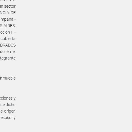
un sector
ENCIA DE
ampana -
S AIRES;
ción II -
 cubierta
UADRADOS
do en el
tegrante
inmueble
cciones y
 de dicho
e origen
desuso y