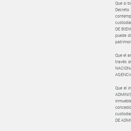
Que si b
Decreto
contemp
custodi
DE BIENE
puede di
patrimon
Que el a
través d
NACIONA
AGENCIA
Que el i
ADMINIS
inmueble
concedid
custodia
DE ADMI