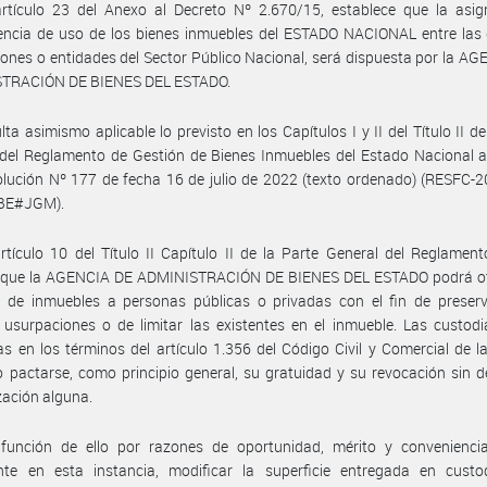
artículo 23 del Anexo al Decreto Nº 2.670/15, establece que la asig
encia de uso de los bienes inmuebles del ESTADO NACIONAL entre las 
ciones o entidades del Sector Público Nacional, será dispuesta por la A
TRACIÓN DE BIENES DEL ESTADO.
lta asimismo aplicable lo previsto en los Capítulos I y II del Título II de
 del Reglamento de Gestión de Bienes Inmuebles del Estado Nacional 
lución Nº 177 de fecha 16 de julio de 2022 (texto ordenado) (RESFC-
BE#JGM).
rtículo 10 del Título II Capítulo II de la Parte General del Reglament
 que la AGENCIA DE ADMINISTRACIÓN DE BIENES DEL ESTADO podrá ot
a de inmuebles a personas públicas o privadas con el fin de preserv
 usurpaciones o de limitar las existentes en el inmueble. Las custod
s en los términos del artículo 1.356 del Código Civil y Comercial de l
 pactarse, como principio general, su gratuidad y su revocación sin 
ación alguna.
función de ello por razones de oportunidad, mérito y conveniencia
nte en esta instancia, modificar la superficie entregada en custo