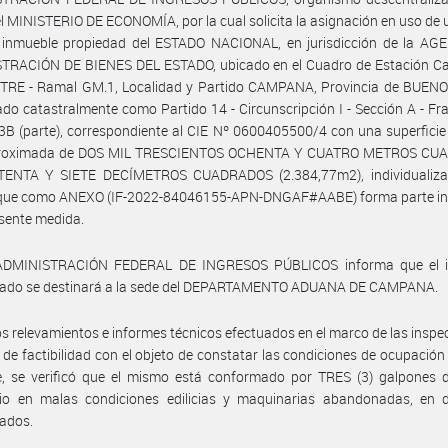
el MINISTERIO DE ECONOMÍA, por la cual solicita la asignación en uso de 
n inmueble propiedad del ESTADO NACIONAL, en jurisdicción de la AG
TRACIÓN DE BIENES DEL ESTADO, ubicado en el Cuadro de Estación C
ITRE - Ramal GM.1, Localidad y Partido CAMPANA, Provincia de BUENO
cado catastralmente como Partido 14 - Circunscripción I - Sección A - Frac
3B (parte), correspondiente al CIE Nº 0600405500/4 con una superficie
proximada de DOS MIL TRESCIENTOS OCHENTA Y CUATRO METROS C
ENTA Y SIETE DECÍMETROS CUADRADOS (2.384,77m2), individualiza
 que como ANEXO (IF-2022-84046155-APN-DNGAF#AABE) forma parte in
esente medida.
ADMINISTRACIÓN FEDERAL DE INGRESOS PÚBLICOS informa que el 
ado se destinará a la sede del DEPARTAMENTO ADUANA DE CAMPANA.
os relevamientos e informes técnicos efectuados en el marco de las inspe
 de factibilidad con el objeto de constatar las condiciones de ocupación
e, se verificó que el mismo está conformado por TRES (3) galpones d
ario en malas condiciones edilicias y maquinarias abandonadas, en 
ados.