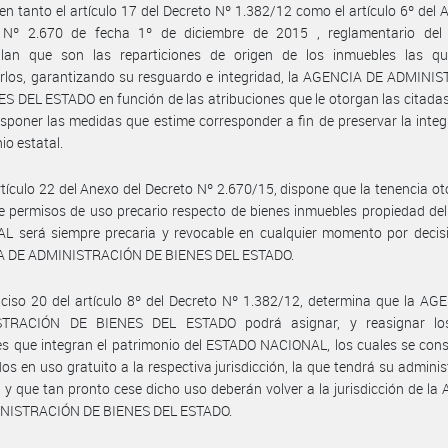
ien tanto el artículo 17 del Decreto Nº 1.382/12 como el artículo 6º del 
 Nº 2.670 de fecha 1º de diciembre de 2015 , reglamentario del a
lan que son las reparticiones de origen de los inmuebles las q
arlos, garantizando su resguardo e integridad, la AGENCIA DE ADMINI
S DEL ESTADO en función de las atribuciones que le otorgan las citad
sponer las medidas que estime corresponder a fin de preservar la integ
io estatal.
rtículo 22 del Anexo del Decreto Nº 2.670/15, dispone que la tenencia o
e permisos de uso precario respecto de bienes inmuebles propiedad d
L será siempre precaria y revocable en cualquier momento por decisi
 DE ADMINISTRACIÓN DE BIENES DEL ESTADO.
nciso 20 del artículo 8º del Decreto Nº 1.382/12, determina que la A
TRACIÓN DE BIENES DEL ESTADO podrá asignar, y reasignar lo
s que integran el patrimonio del ESTADO NACIONAL, los cuales se con
os en uso gratuito a la respectiva jurisdicción, la que tendrá su adminis
 y que tan pronto cese dicho uso deberán volver a la jurisdicción de l
NISTRACIÓN DE BIENES DEL ESTADO.