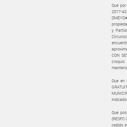
Que por
2017-4
DMEYD#A
propied
y Parti
Circunsc
encuentr
aproxi
CON SES
croqui
mantenim
Que en 
GRATUI
MUNICIP
indicado
Que pos
(RESFC-
cedido e