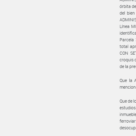
órbita d
del bie
ADMINIS
Línea M
identifi
Parcela 
total a
CON SET
croquis
de la pr
Que la 
mencion
Que de l
estudios
inmuebl
ferrovi
desocup