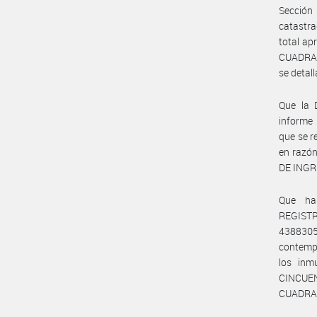
Sección 
catastra
total a
CUADRAD
se deta
Que la
informe
que se r
en razón
DE INGR
Que ha
REGISTR
43883
contempl
los in
CINCUE
CUADRAD