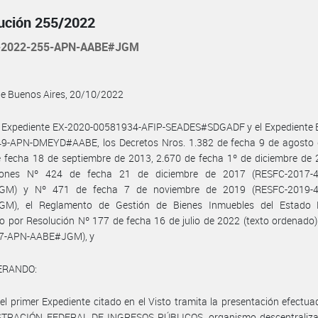
ución 255/2022
-2022-255-APN-AABE#JGM
de Buenos Aires, 20/10/2022
l Expediente EX-2020-00581934-AFIP-SEADES#SDGADF y el Expediente 
9-APN-DMEYD#AABE, los Decretos Nros. 1.382 de fecha 9 de agosto 
 fecha 18 de septiembre de 2013, 2.670 de fecha 1º de diciembre de 
iones Nº 424 de fecha 21 de diciembre de 2017 (RESFC-2017-
GM) y Nº 471 de fecha 7 de noviembre de 2019 (RESFC-2019-4
M), el Reglamento de Gestión de Bienes Inmuebles del Estado 
 por Resolución Nº 177 de fecha 16 de julio de 2022 (texto ordenado
7-APN-AABE#JGM), y
ERANDO:
el primer Expediente citado en el Visto tramita la presentación efectua
TRACIÓN FEDERAL DE INGRESOS PÚBLICOS, organismo descentraliza