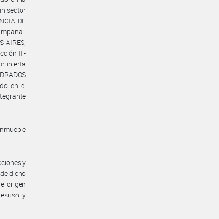
un sector
ENCIA DE
ampana -
S AIRES;
ción II -
 cubierta
UADRADOS
do en el
tegrante
inmueble
cciones y
 de dicho
e origen
desuso y