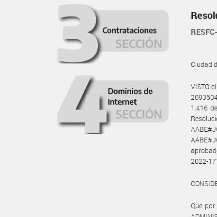
Resol
RESFC
Ciudad 
VISTO e
2093504
1.416 de
Resoluc
AABE#J
AABE#JG
aprobado
2022-17
CONSID
Que por 
ADMINIS