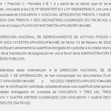
A – Fracción II - Parcelas 3 B, 1 A y parte de un sector que no se 
do, vinculado a los CIE Nº 0600076574/2 y Nº 0600405500/3, con una s
proximada de CINCUENTA Y CINCO MIL SETECIENTOS TREINTA Y NUEV
OS CON TREINTA Y SEIS DECÍMETROS CUADRADOS (55.739,36 m2), 
lla en el croquis PLANO-2019-97399704-APN-DNSRYI#AABE.
 DIRECCIÓN NACIONAL DE GERENCIAMIENTO DE ACTIVOS FÍSICOS m
 IF-2022-14165785-APN-DNGAF#AABE de fecha 14 de febrero de 2022, 
ectifique nuevamente la superficie otorgada en custodia a la citada Munic
 de la tramitación de asignación en uso a favor de la ADMINISTRACIÓ
ESOS PÚBLICOS.
biéndose dado intervención a la DIRECCIÓN NACIONAL DE SE
ALES Y DE INFORMACIÓN, se han incorporado los documentos PLA
057-APN-DNSRYI#AABE y NO-2022-79685253-APN-DSCYD#AA
an la rectificación solicitada, estableciéndose una superficie total apro
muebles entregados en custodia de CINCUENTA Y TRES MIL TRES
NTA Y CUATRO METROS CUADRADOS CON CINCUENTA Y NUEVE DEC
OS (53.354,59 m2).