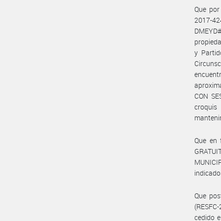
Que por
2017-4
DMEYD#A
propied
y Parti
Circunsc
encuentr
aproxi
CON SES
croqui
mantenim
Que en 
GRATUI
MUNICIP
indicado
Que pos
(RESFC-
cedido e