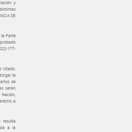
nación y
distintas
GENCIA DE
 la Parte
aprobado
2022-177-
o citado,
orgar la
arlos de
ias serán
a Nación,
derecho a
 resulta
dia a la