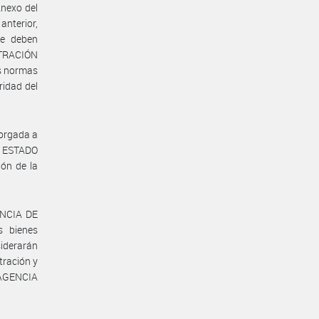
Anexo del
nterior,
ue deben
STRACIÓN
as normas
ridad del
torgada a
el ESTADO
ón de la
GENCIA DE
s bienes
siderarán
tración y
a AGENCIA