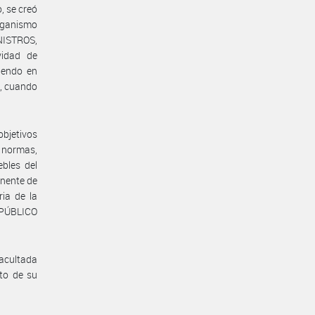
, se creó
ganismo
ISTROS,
vidad de
iendo en
L, cuando
bjetivos
 normas,
ebles del
anente de
ria de la
 PÚBLICO
acultada
to de su