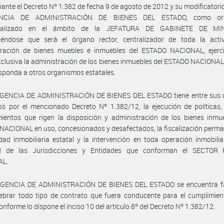
ante el Decreto Nº 1.382 de fecha 9 de agosto de 2012 y su modificatorio
NCIA DE ADMINISTRACIÓN DE BIENES DEL ESTADO, como or
tralizado en el ámbito de la JEFATURA DE GABINETE DE MIN
ciéndose que será el órgano rector, centralizador de toda la acti
tración de bienes muebles e inmuebles del ESTADO NACIONAL, ejerc
clusiva la administración de los bienes inmuebles del ESTADO NACIONA
sponda a otros organismos estatales.
AGENCIA DE ADMINISTRACIÓN DE BIENES DEL ESTADO tiene entre sus o
s por el mencionado Decreto Nº 1.382/12, la ejecución de políticas,
ientos que rigen la disposición y administración de los bienes inmu
ACIONAL en uso, concesionados y desafectados, la fiscalización perm
idad inmobiliaria estatal y la intervención en toda operación inmobilia
ad de las Jurisdicciones y Entidades que conforman el SECTOR
AL.
AGENCIA DE ADMINISTRACIÓN DE BIENES DEL ESTADO se encuentra f
ebrar todo tipo de contrato que fuera conducente para el cumplimien
conforme lo dispone el inciso 10 del artículo 8º del Decreto Nº 1.382/12.