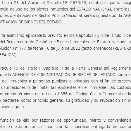
artículo 23 del Anexo al Decreto Nº 2.670/15, establece que la asig
encia de uso de los bienes inmuebles del ESTADO NACIONAL entre las 
ciones o entidades del Sector Público Nacional, será dispuesta por la A
TRACIÓN DE BIENES DEL ESTADO.
lta asimismo aplicable lo previsto en los Capítulos I y II del Título II de
 del Reglamento de Gestión de Bienes Inmuebles del Estado Nacional 
lución Nº 177 de fecha 16 de julio de 2022 (texto ordenado) (RESFC-
BE#JGM).
rtículo 10 del Título II Capítulo II de la Parte General del Reglament
 que la AGENCIA DE ADMINISTRACIÓN DE BIENES DEL ESTADO podrá ot
a de inmuebles a personas públicas o privadas con el fin de preserv
 usurpaciones o de limitar las existentes en el inmueble. Las custod
s en los términos del artículo 1.356 del Código Civil y Comercial de l
 pactarse, como principio general, su gratuidad y su revocación sin 
ación alguna.
función de ello por razones de oportunidad, mérito y conveniencia
nte en esta instancia, modificar la superficie entregada en custo