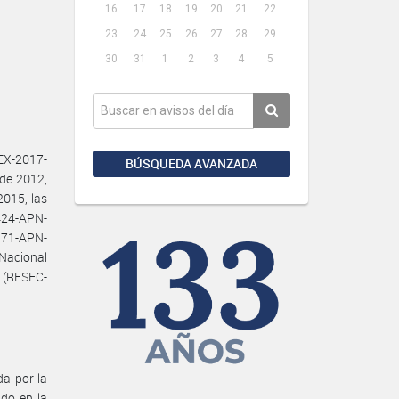
16
17
18
19
20
21
22
23
24
25
26
27
28
29
30
31
1
2
3
4
5
EX-2017-
BÚSQUEDA AVANZADA
de 2012,
2015, las
424-APN-
71-APN-
Nacional
) (RESFC-
da por la
do en la