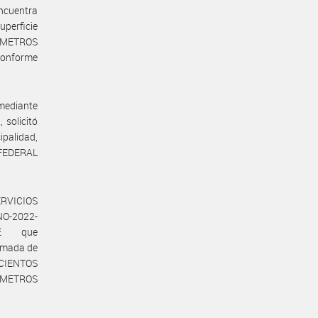
encuentra
uperficie
E METROS
conforme
ediante
solicitó
ipalidad,
N FEDERAL
RVICIOS
NO-2022-
BE que
ximada de
CIENTOS
ÍMETROS