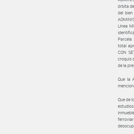
órbita d
del bie
ADMINIS
Línea M
identifi
Parcela 
total a
CON SET
croquis
de la pr
Que la 
mencion
Que de l
estudios
inmuebl
ferrovi
desocup