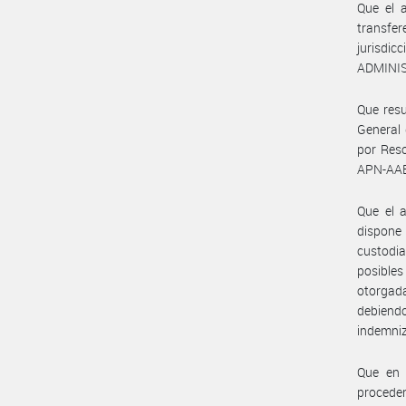
Que el 
transfer
jurisdic
ADMINIS
Que resu
General
por Reso
APN-AA
Que el a
dispone
custodi
posibles
otorgada
debiendo
indemniz
Que en 
procede