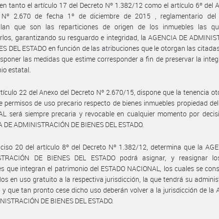
ien tanto el artículo 17 del Decreto Nº 1.382/12 como el artículo 6º del 
 Nº 2.670 de fecha 1º de diciembre de 2015 , reglamentario del a
lan que son las reparticiones de origen de los inmuebles las q
arlos, garantizando su resguardo e integridad, la AGENCIA DE ADMINI
S DEL ESTADO en función de las atribuciones que le otorgan las citad
sponer las medidas que estime corresponder a fin de preservar la integ
io estatal.
rtículo 22 del Anexo del Decreto Nº 2.670/15, dispone que la tenencia o
e permisos de uso precario respecto de bienes inmuebles propiedad d
L será siempre precaria y revocable en cualquier momento por decisi
 DE ADMINISTRACIÓN DE BIENES DEL ESTADO.
nciso 20 del artículo 8º del Decreto Nº 1.382/12, determina que la A
TRACIÓN DE BIENES DEL ESTADO podrá asignar, y reasignar lo
s que integran el patrimonio del ESTADO NACIONAL, los cuales se con
os en uso gratuito a la respectiva jurisdicción, la que tendrá su adminis
 y que tan pronto cese dicho uso deberán volver a la jurisdicción de l
NISTRACIÓN DE BIENES DEL ESTADO.