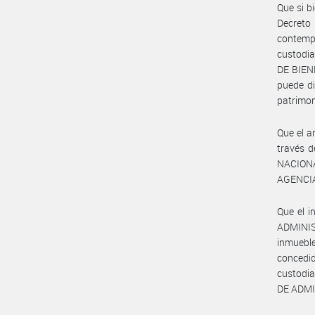
Que si b
Decreto
contemp
custodi
DE BIENE
puede di
patrimon
Que el a
través d
NACIONA
AGENCIA
Que el i
ADMINIS
inmueble
concedid
custodia
DE ADMI