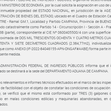
el MINISTERIO DE ECONOMÍA, por la cual solicita la asignación en uso de 
n inmueble propiedad del ESTADO NACIONAL, en jurisdicción de la AG
TRACIÓN DE BIENES DEL ESTADO, ubicado en el Cuadro de Estación C
ITRE - Ramal GM.1, Localidad y Partido CAMPANA, Provincia de BUENO
cado catastralmente como Partido 14 - Circunscripción I - Sección A - Frac
3B (parte), correspondiente al CIE Nº 0600405500/4 con una superficie
proximada de DOS MIL TRESCIENTOS OCHENTA Y CUATRO METROS C
ENTA Y SIETE DECÍMETROS CUADRADOS (2.384,77m2), individualiza
 que como ANEXO (IF-2022-84046155-APN-DNGAF#AABE) forma parte in
esente medida.
ADMINISTRACIÓN FEDERAL DE INGRESOS PÚBLICOS informa que el 
ado se destinará a la sede del DEPARTAMENTO ADUANA DE CAMPANA.
os relevamientos e informes técnicos efectuados en el marco de las inspe
 de factibilidad con el objeto de constatar las condiciones de ocupación
e, se verificó que el mismo está conformado por TRES (3) galpones d
ario en malas condiciones edilicias y maquinarias abandonadas, en 
ados.