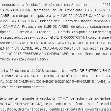
 conducto de la Resolución Nº 424 de fecha 21 de diciembre de 2017
24-APN-AABE#JGM), tramitada en el Expediente EX-2017-209350
ABE, se entregó en depósito a la MUNICIPALIDAD DE CAMPANA el 
ad del ESTADO NACIONAL, ubicado en el Cuadro de Estación Campana, L
do CAMPANA, Provincia de BUENOS AIRES, identificado catastralme
ripción I – Sección A – Fracción II – Parcela 3B y parte de un sector 
a catastrado, que se vincula con el CIE Nº 0600076574/1 con una superfi
mada de SESENTA Y NUEVE MIL NOVECIENTOS DIECIOCHO METROS CU
ENTA Y UN DECÍMETROS CUADRADOS (69.918,61 m2) según se detal
s PLANO-2017-27665786-APN-DNRBI#AABE, a los fines de su cu
iento, limpieza y conservación.
fecha 11 de enero de 2018 se suscribió el ACTA DE ENTREGA EN 
TO entre la AGENCIA DE ADMINISTRACIÓN DE BIENES DEL ESTA
ALIDAD DE CAMPANA (CONVE-2018-02016215-APN-DMEYD#AABE), a l
s en el considerando anterior.
teriormente, mediante la Resolución Nº 471 de fecha 7 de noviembre
2019-471-APN-AABE#JGM), se procedió a modificar la superficie del 
n custodia, determinándose su identificación catastral como Circunscri