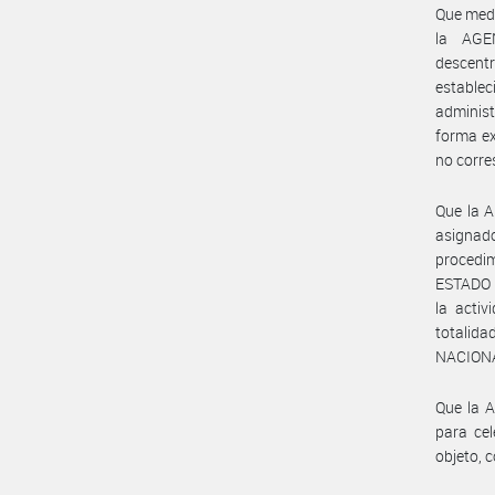
Que medi
la AGE
descen
estable
adminis
forma ex
no corre
Que la 
asignado
procedim
ESTADO N
la activ
totalid
NACION
Que la 
para cel
objeto, 