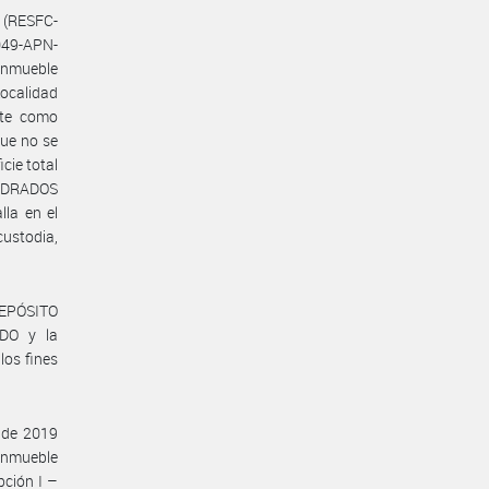
 (RESFC-
49-APN-
inmueble
ocalidad
nte como
que no se
cie total
ADRADOS
la en el
stodia,
DEPÓSITO
DO y la
os fines
 de 2019
inmueble
pción I –