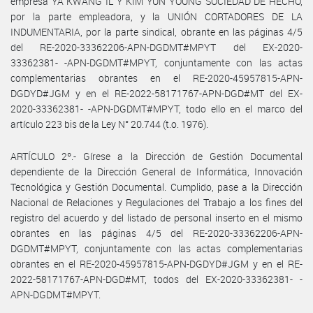
empresa YA KWANG IL Y KIM YUN YOUNG SOCIEDAD DE HECHO,
por la parte empleadora, y la UNIÓN CORTADORES DE LA
INDUMENTARIA, por la parte sindical, obrante en las páginas 4/5
del RE-2020-33362206-APN-DGDMT#MPYT del EX-2020-
33362381- -APN-DGDMT#MPYT, conjuntamente con las actas
complementarias obrantes en el RE-2020-45957815-APN-
DGDYD#JGM y en el RE-2022-58171767-APN-DGD#MT del EX-
2020-33362381- -APN-DGDMT#MPYT, todo ello en el marco del
artículo 223 bis de la Ley N° 20.744 (t.o. 1976).
ARTÍCULO 2º.- Gírese a la Dirección de Gestión Documental
dependiente de la Dirección General de Informática, Innovación
Tecnológica y Gestión Documental. Cumplido, pase a la Dirección
Nacional de Relaciones y Regulaciones del Trabajo a los fines del
registro del acuerdo y del listado de personal inserto en el mismo
obrantes en las páginas 4/5 del RE-2020-33362206-APN-
DGDMT#MPYT, conjuntamente con las actas complementarias
obrantes en el RE-2020-45957815-APN-DGDYD#JGM y en el RE-
2022-58171767-APN-DGD#MT, todos del EX-2020-33362381- -
APN-DGDMT#MPYT.