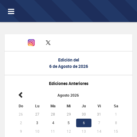
Toggle
navigation
Edición del
6 de Agosto de 2026
Ediciones Anteriores
Agosto 2026
Do
Lu
Ma
Mi
Ju
Vi
Sa
26
27
28
29
30
31
1
2
3
4
5
6
7
8
9
10
11
12
13
14
15