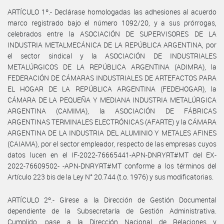
ARTÍCULO 1º.- Declárase homologadas las adhesiones al acuerdo
marco registrado bajo el número 1092/20, y a sus prórrogas,
celebrados entre la ASOCIACIÓN DE SUPERVISORES DE LA
INDUSTRIA METALMECÁNICA DE LA REPÚBLICA ARGENTINA, por
el sector sindical y la ASOCIACIÓN DE INDUSTRIALES
METALÚRGICOS DE LA REPÚBLICA ARGENTINA (ADIMRA), la
FEDERACIÓN DE CÁMARAS INDUSTRIALES DE ARTEFACTOS PARA
EL HOGAR DE LA REPÚBLICA ARGENTINA (FEDEHOGAR), la
CÁMARA DE LA PEQUEÑA Y MEDIANA INDUSTRIA METALÚRGICA
ARGENTINA (CAMIMA), la ASOCIACIÓN DE FÁBRICAS
ARGENTINAS TERMINALES ELECTRÓNICAS (AFARTE) y la CÁMARA
ARGENTINA DE LA INDUSTRIA DEL ALUMINIO Y METALES AFINES
(CAIAMA), por el sector empleador, respecto de las empresas cuyos
datos lucen en el IF-2022-76665441-APN-DNRYRT#MT del EX-
2022-76609502- -APN-DNRYRT#MT conforme a los términos del
Artículo 223 bis de la Ley N° 20.744 (t.o. 1976) y sus modificatorias.
ARTÍCULO 2º.- Gírese a la Dirección de Gestión Documental
dependiente de la Subsecretaría de Gestión Administrativa.
Cumplido, pase a la Dirección Nacional de Relaciones y