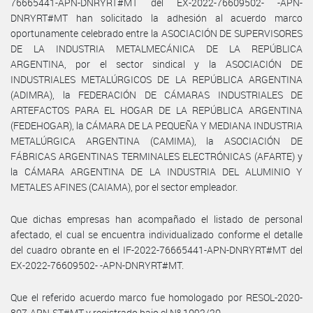
76665441-APN-DNRYRT#MT del EX-2022-76609502- -APN-
DNRYRT#MT han solicitado la adhesión al acuerdo marco
oportunamente celebrado entre la ASOCIACIÓN DE SUPERVISORES
DE LA INDUSTRIA METALMECÁNICA DE LA REPÚBLICA
ARGENTINA, por el sector sindical y la ASOCIACIÓN DE
INDUSTRIALES METALÚRGICOS DE LA REPÚBLICA ARGENTINA
(ADIMRA), la FEDERACIÓN DE CÁMARAS INDUSTRIALES DE
ARTEFACTOS PARA EL HOGAR DE LA REPÚBLICA ARGENTINA
(FEDEHOGAR), la CÁMARA DE LA PEQUEÑA Y MEDIANA INDUSTRIA
METALÚRGICA ARGENTINA (CAMIMA), la ASOCIACIÓN DE
FÁBRICAS ARGENTINAS TERMINALES ELECTRÓNICAS (AFARTE) y
la CÁMARA ARGENTINA DE LA INDUSTRIA DEL ALUMINIO Y
METALES AFINES (CAIAMA), por el sector empleador.
Que dichas empresas han acompañado el listado de personal
afectado, el cual se encuentra individualizado conforme el detalle
del cuadro obrante en el IF-2022-76665441-APN-DNRYRT#MT del
EX-2022-76609502- -APN-DNRYRT#MT.
Que el referido acuerdo marco fue homologado por RESOL-2020-
807-APN-ST#MT y registrado bajo el Nº 1092/20.