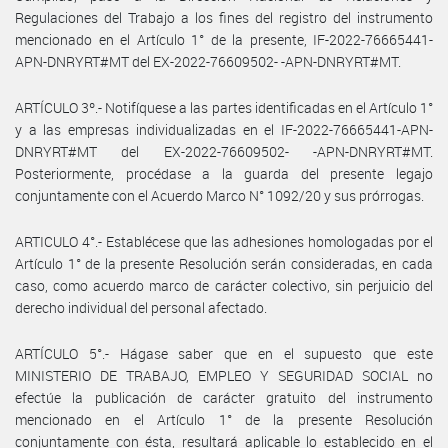
Regulaciones del Trabajo a los fines del registro del instrumento
mencionado en el Artículo 1° de la presente, IF-2022-76665441-
APN-DNRYRT#MT del EX-2022-76609502- -APN-DNRYRT#MT.
ARTÍCULO 3º.- Notifíquese a las partes identificadas en el Artículo 1°
y a las empresas individualizadas en el IF-2022-76665441-APN-
DNRYRT#MT del EX-2022-76609502- -APN-DNRYRT#MT.
Posteriormente, procédase a la guarda del presente legajo
conjuntamente con el Acuerdo Marco N° 1092/20 y sus prórrogas.
ARTICULO 4°.- Establécese que las adhesiones homologadas por el
Artículo 1° de la presente Resolución serán consideradas, en cada
caso, como acuerdo marco de carácter colectivo, sin perjuicio del
derecho individual del personal afectado.
ARTÍCULO 5°.- Hágase saber que en el supuesto que este
MINISTERIO DE TRABAJO, EMPLEO Y SEGURIDAD SOCIAL no
efectúe la publicación de carácter gratuito del instrumento
mencionado en el Artículo 1° de la presente Resolución
conjuntamente con ésta, resultará aplicable lo establecido en el