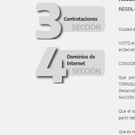
RESOL
Ciudad 
VISTO el
el Decre
CONSID
Que por
TORNQUIS
Desarro
NACIÓN
Que el 
partir d
Que es n