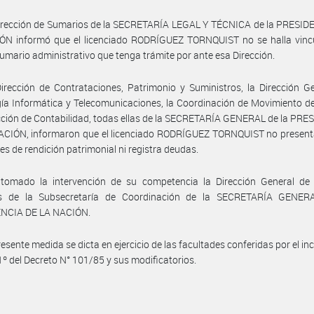
Dirección de Sumarios de la SECRETARÍA LEGAL Y TÉCNICA de la PRESID
ÓN informó que el licenciado RODRÍGUEZ TORNQUIST no se halla vinc
umario administrativo que tenga trámite por ante esa Dirección.
irección de Contrataciones, Patrimonio y Suministros, la Dirección G
ía Informática y Telecomunicaciones, la Coordinación de Movimiento d
ección de Contabilidad, todas ellas de la SECRETARÍA GENERAL de la PR
ACIÓN, informaron que el licenciado RODRÍGUEZ TORNQUIST no present
es de rendición patrimonial ni registra deudas.
tomado la intervención de su competencia la Dirección General de
os de la Subsecretaría de Coordinación de la SECRETARÍA GENER
NCIA DE LA NACIÓN.
esente medida se dicta en ejercicio de las facultades conferidas por el inc
 1º del Decreto N° 101/85 y sus modificatorios.