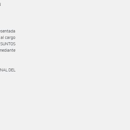
N
resentada
al cargo
 ASUNTOS
mediante
IONAL DEL