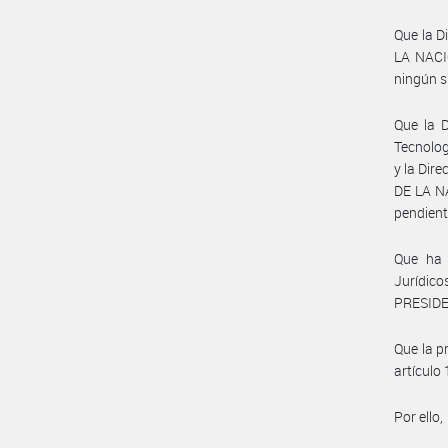
Que la 
LA NACI
ningún s
Que la D
Tecnolog
y la Dir
DE LA N
pendient
Que ha 
Jurídic
PRESIDE
Que la pr
artículo
Por ello,