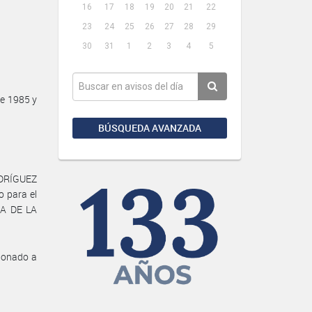
16
17
18
19
20
21
22
23
24
25
26
27
28
29
30
31
1
2
3
4
5
e 1985 y
BÚSQUEDA AVANZADA
ODRÍGUEZ
 para el
IA DE LA
ionado a