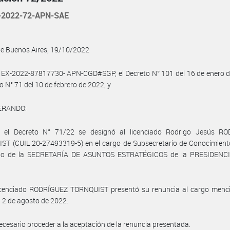
-2022-72-APN-SAE
de Buenos Aires, 19/10/2022
 EX-2022-87817730- APN-CGD#SGP, el Decreto N° 101 del 16 de enero d
to N° 71 del 10 de febrero de 2022, y
ERANDO:
 el Decreto N° 71/22 se designó al licenciado Rodrigo Jesús R
T (CUIL 20-27493319-5) en el cargo de Subsecretario de Conocimiento
llo de la SECRETARÍA DE ASUNTOS ESTRATÉGICOS de la PRESIDENC
.
licenciado RODRÍGUEZ TORNQUIST presentó su renuncia al cargo menc
el 2 de agosto de 2022.
ecesario proceder a la aceptación de la renuncia presentada.