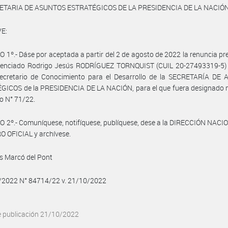
ETARIA DE ASUNTOS ESTRATÉGICOS DE LA PRESIDENCIA DE LA NACIÓ
E:
 1º.- Dáse por aceptada a partir del 2 de agosto de 2022 la renuncia p
licenciado Rodrigo Jesús RODRÍGUEZ TORNQUIST (CUIL 20-27493319-5) 
ecretario de Conocimiento para el Desarrollo de la SECRETARÍA DE
GICOS de la PRESIDENCIA DE LA NACIÓN, para el que fuera designado 
to N° 71/22.
 2º.- Comuníquese, notifíquese, publíquese, dese a la DIRECCIÓN NAC
 OFICIAL y archívese.
s Marcó del Pont
0/2022 N° 84714/22 v. 21/10/2022
e publicación 21/10/2022