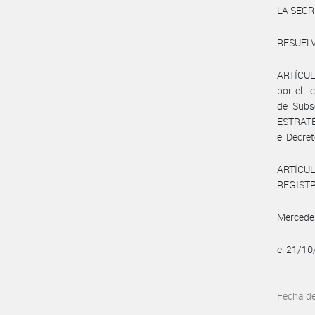
LA SECR
RESUELV
ARTÍCULO
por el 
de Subs
ESTRATÉ
el Decre
ARTÍCULO
REGISTRO
Mercede
e. 21/1
Fecha d