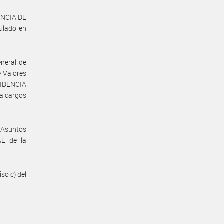
ENCIA DE
ulado en
eneral de
e Valores
ESIDENCIA
a cargos
 Asuntos
AL de la
iso c) del