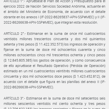
ARTÍCULO 1°.- Apruébase el Plan de Acción y Presupuesto para el
ejercicio 2022 de Nación Servicios Sociedad Anónima, actuante en
el ámbito del Ministerio de Economía, de acuerdo con el detalle
obrante en los anexos I (IF-2022-86265837-APN-SSP#MEC) y II (IF-
2022-86266638-APN-SSP#MEC), que integran esta resolución.
ARTÍCULO 2°.- Estímanse en la suma de once mil cuatrocientos
veintidós millones trescientos cincuenta y dos mil quinientos
setenta y tres pesos ($ 11.422.352.573) los ingresos de operación y
fíjanse en la suma de doce mil ochocientos cuarenta y cinco
millones ochocientos cinco mil trescientos ochenta y cinco pesos
($ 12.845.805.385) los gastos de operación, y como consecuencia
de ello apruébase el Resultado Operativo (Pérdida de Operación)
estimado en un mil cuatrocientos veintitrés millones cuatrocientos
cincuenta y dos mil ochocientos doce pesos ($ 1.423.452.812), de
acuerdo con el detalle que figura en las planillas del anexo II (IF-
2022-86266638-APN-SSP#MEC).
ARTÍCULO 3°.- Estímanse en la suma de doce mil setecientos seis
millones seiscientos veintidós mil ciento ochenta y tres pesos
($ 12.706.622.183) los ingresos corrientes y fíjanse en la suma de