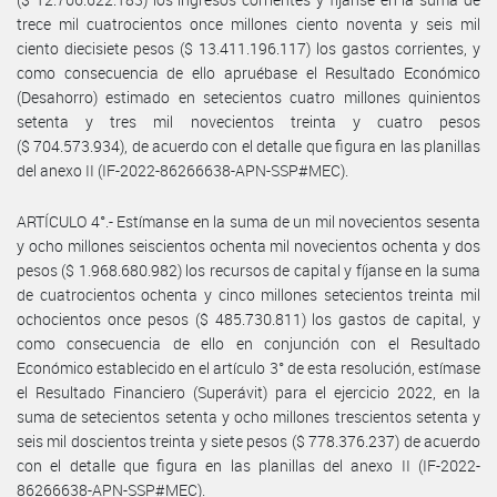
trece mil cuatrocientos once millones ciento noventa y seis mil
ciento diecisiete pesos ($ 13.411.196.117) los gastos corrientes, y
como consecuencia de ello apruébase el Resultado Económico
(Desahorro) estimado en setecientos cuatro millones quinientos
setenta y tres mil novecientos treinta y cuatro pesos
($ 704.573.934), de acuerdo con el detalle que figura en las planillas
del anexo II (IF-2022-86266638-APN-SSP#MEC).
ARTÍCULO 4°.- Estímanse en la suma de un mil novecientos sesenta
y ocho millones seiscientos ochenta mil novecientos ochenta y dos
pesos ($ 1.968.680.982) los recursos de capital y fíjanse en la suma
de cuatrocientos ochenta y cinco millones setecientos treinta mil
ochocientos once pesos ($ 485.730.811) los gastos de capital, y
como consecuencia de ello en conjunción con el Resultado
Económico establecido en el artículo 3° de esta resolución, estímase
el Resultado Financiero (Superávit) para el ejercicio 2022, en la
suma de setecientos setenta y ocho millones trescientos setenta y
seis mil doscientos treinta y siete pesos ($ 778.376.237) de acuerdo
con el detalle que figura en las planillas del anexo II (IF-2022-
86266638-APN-SSP#MEC).