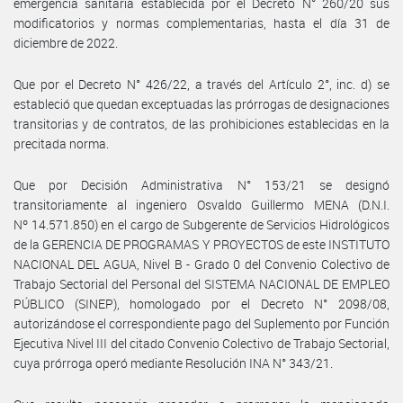
emergencia sanitaria establecida por el Decreto N° 260/20 sus
modificatorios y normas complementarias, hasta el día 31 de
diciembre de 2022.
Que por el Decreto N° 426/22, a través del Artículo 2°, inc. d) se
estableció que quedan exceptuadas las prórrogas de designaciones
transitorias y de contratos, de las prohibiciones establecidas en la
precitada norma.
Que por Decisión Administrativa N° 153/21 se designó
transitoriamente al ingeniero Osvaldo Guillermo MENA (D.N.I.
Nº 14.571.850) en el cargo de Subgerente de Servicios Hidrológicos
de la GERENCIA DE PROGRAMAS Y PROYECTOS de este INSTITUTO
NACIONAL DEL AGUA, Nivel B - Grado 0 del Convenio Colectivo de
Trabajo Sectorial del Personal del SISTEMA NACIONAL DE EMPLEO
PÚBLICO (SINEP), homologado por el Decreto N° 2098/08,
autorizándose el correspondiente pago del Suplemento por Función
Ejecutiva Nivel III del citado Convenio Colectivo de Trabajo Sectorial,
cuya prórroga operó mediante Resolución INA N° 343/21.