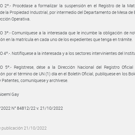
 2º.- Procédase a formalizar la suspensión en el Registro de la Mat
de la Propiedad Industrial, por intermedio del Departamento de Mesa de
rección Operativa.
 3º.- Comuníquese a la interesada que le incumbe la obligación de not
ón en la matrícula en cada uno de los expedientes que tenga en trámite.
4º.-. Notifíquese a la interesada y a los sectores intervinientes del Instit
 5º.- Regístrese, dése a la Dirección Nacional del Registro Oficial
ón por el término de UN (1) día en el Boletín Oficial, publíquese en los Bo
 Patentes, comuníquese y archívese.
Noemí Gay
0/2022 N° 84812/22 v. 21/10/2022
e publicación 21/10/2022