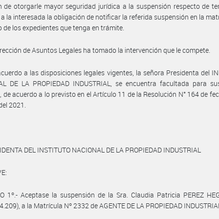
n de otorgarle mayor seguridad jurídica a la suspensión respecto de ter
a la interesada la obligación de notificar la referida suspensión en la matr
 de los expedientes que tenga en trámite.
irección de Asuntos Legales ha tomado la intervención que le compete.
cuerdo a las disposiciones legales vigentes, la señora Presidenta del 
L DE LA PROPIEDAD INDUSTRIAL, se encuentra facultada para susc
, de acuerdo a lo previsto en el Artículo 11 de la Resolución N° 164 de fe
del 2021.
IDENTA DEL INSTITUTO NACIONAL DE LA PROPIEDAD INDUSTRIAL
E:
O 1º.- Aceptase la suspensión de la Sra. Claudia Patricia PEREZ HE
54.209), a la Matrícula Nº 2332 de AGENTE DE LA PROPIEDAD INDUSTRIA