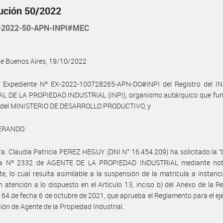
ución 50/2022
-2022-50-APN-INPI#MEC
de Buenos Aires, 19/10/2022
l Expediente Nº EX-2022-100728265-APN-DO#INPI del Registro del I
L DE LA PROPIEDAD INDUSTRIAL (INPI), organismo autárquico que fun
ta del MINISTERIO DE DESARROLLO PRODUCTIVO, y
ERANDO:
ra. Claudia Patricia PEREZ HEGUY (DNI N° 16.454.209) ha solicitado la “b
la Nº 2332 de AGENTE DE LA PROPIEDAD INDUSTRIAL mediante noti
te, lo cual resulta asimilable a la suspensión de la matrícula a instanc
 en atención a lo dispuesto en el Artículo 13, inciso b) del Anexo de la R
164 de fecha 6 de octubre de 2021, que aprueba el Reglamento para el eje
sión de Agente de la Propiedad Industrial.