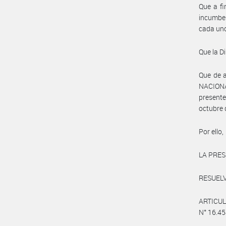
Que a fi
incumbe 
cada uno
Que la D
Que de a
NACIONA
presente
octubre 
Por ello,
LA PRES
RESUELV
ARTICUL
N° 16.4