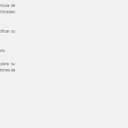
rícula de
 Entradas
ificar su
uto.
 para su
letines de