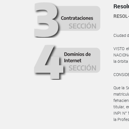
Resol
RESOL
Ciudad 
VISTO e
NACIONA
la órbi
CONSID
Que la S
matrícu
fehacien
titular,
INPI N° 
la Profe