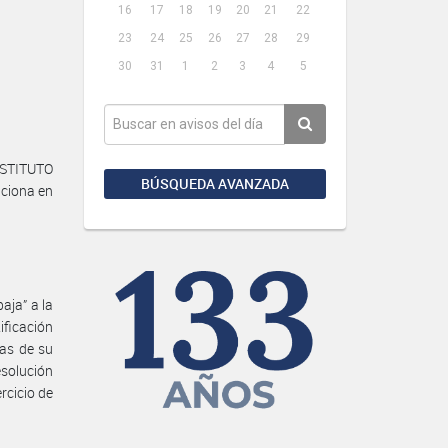
16
17
18
19
20
21
22
23
24
25
26
27
28
29
30
31
1
2
3
4
5
NSTITUTO
BÚSQUEDA AVANZADA
ciona en
aja” a la
ficación
ias de su
esolución
rcicio de