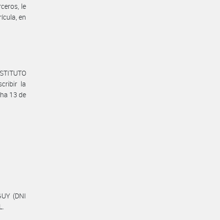
ceros, le
ícula, en
INSTITUTO
ribir la
cha 13 de
GUY (DNI
L.