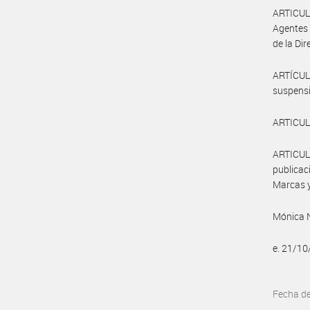
ARTICULO
Agentes 
de la Di
ARTÍCULO
suspensi
ARTICULO 
ARTICULO
publicaci
Marcas y
Mónica 
e. 21/1
Fecha d