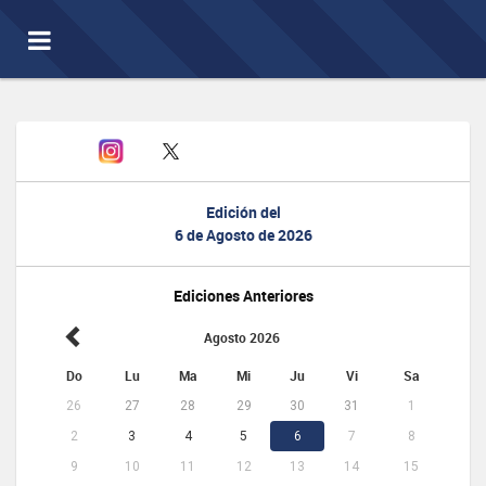
Toggle
navigation
Edición del
6 de Agosto de 2026
Ediciones Anteriores
Agosto 2026
Do
Lu
Ma
Mi
Ju
Vi
Sa
26
27
28
29
30
31
1
2
3
4
5
6
7
8
9
10
11
12
13
14
15