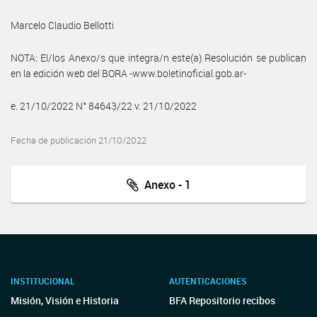
Marcelo Claudio Bellotti
NOTA: El/los Anexo/s que integra/n este(a) Resolución se publican
en la edición web del BORA -www.boletinoficial.gob.ar-
e. 21/10/2022 N° 84643/22 v. 21/10/2022
Fecha de publicación 21/10/2022
Anexo - 1
INSTITUCIONAL
AUTENTICACIONES
Misión, Visión e Historia
BFA Repositorio recibos