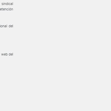
 sindical
retención
ional del
n web del