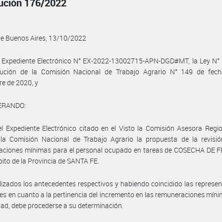
ución 176/2022
de Buenos Aires, 13/10/2022
l Expediente Electrónico N° EX-2022-13002715-APN-DGD#MT, la Ley N° 
lución de la Comisión Nacional de Trabajo Agrario N° 149 de fec
e de 2020, y
ERANDO:
l Expediente Electrónico citado en el Visto la Comisión Asesora Regi
 la Comisión Nacional de Trabajo Agrario la propuesta de la revisió
aciones mínimas para el personal ocupado en tareas de COSECHA DE F
bito de la Provincia de SANTA FE.
izados los antecedentes respectivos y habiendo coincidido las represe
les en cuanto a la pertinencia del incremento en las remuneraciones mín
idad, debe procederse a su determinación.