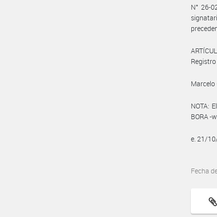
N° 26-02
signatar
preceden
ARTÍCULO
Registro 
Marcelo 
NOTA: El
BORA -ww
e. 21/1
Fecha d