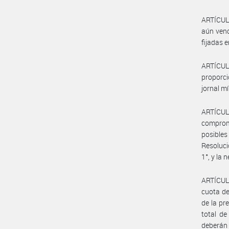
ARTÍCULO
aún venc
fijadas 
ARTÍCUL
proporci
jornal m
ARTÍCUL
comprome
posibles
Resoluci
1°, y la
ARTÍCULO
cuota de
de la pr
total de
deberán 