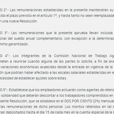
 2°.- Las remuneraciones establecidas en la presente mantendrán su 
ido el plazo previsto en el artículo 1º, y hasta tanto no sean reemplazada
en una nueva Resolución.
O 3°.- Las remuneraciones que la presente aprueba llevan incluida 
onal del sueldo anual complementario, con excepción a la determinad
ínimo garantizado.
O 4°.- Los integrantes de la Comisión Nacional de Trabajo Ag
ten a reunirse cuando alguna de las partes lo solicite, a fin de ana
 variaciones económicas acaecidas desde la entrada en vigencia de la
ón que podrían haber afectado a las escalas salariales establecidas en el
 necesidad de establecer ajustes sobre estas.
 5°.- Establécese que los empleadores actuarán como agentes de retenc
 solidaridad que deberán descontar a los trabajadores comprendidos en
esente Resolución, que se establece en el DOS POR CIENTO (2%) mensual
 las remuneraciones de dicho personal. Los montos retenidos en tal 
ser depositados hasta el día 15 de cada mes en la cuenta especial de la U