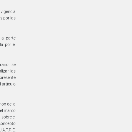
vigencia
s por las
la parte
a por el
rario se
lizar las
 presente
 artículo
ión de la
 el marco
 sobre el
concepto
.A.T.R.E.