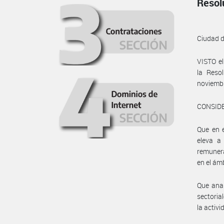
Resol
Ciudad 
VISTO e
la Reso
noviembr
CONSID
Que en e
eleva a
remuner
en el ám
Que anal
sectoria
la activ