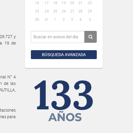
16
17
18
19
20
21
22
23
24
25
26
27
28
29
30
31
1
2
3
4
5
26.727 y
ha 19 de
BÚSQUEDA AVANZADA
onal N° 4
n de las
RUTILLA,
ntaciones
imas para