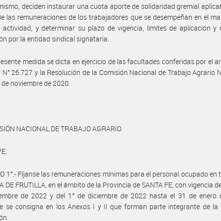
mismo, deciden instaurar una cuota aporte de solidaridad gremial aplica
 de las remuneraciones de los trabajadores que se desempeñan en el ma
 actividad, y determinar su plazo de vigencia, límites de aplicación 
ón por la entidad sindical signataria.
resente medida se dicta en ejercicio de las facultades conferidas por el ar
y N° 26.727 y la Resolución de la Comisión Nacional de Trabajo Agrario 
 de noviembre de 2020.
ISIÓN NACIONAL DE TRABAJO AGRARIO
E:
 1°.- Fíjanse las remuneraciones mínimas para el personal ocupado en 
DE FRUTILLA, en el ámbito de la Provincia de SANTA FE, con vigencia de
iembre de 2022 y del 1° de diciembre de 2022 hasta el 31 de enero 
 se consigna en los Anexos I y II que forman parte integrante de la
ón.