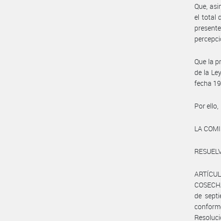
Que, asi
el total
presente
percepci
Que la p
de la Le
fecha 19
Por ello,
LA COM
RESUELV
ARTÍCULO
COSECHA 
de sept
conforme
Resoluci