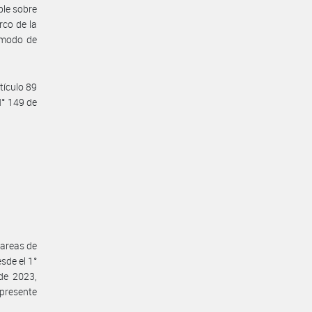
ble sobre
rco de la
y modo de
tículo 89
N° 149 de
tareas de
sde el 1°
de 2023,
 presente