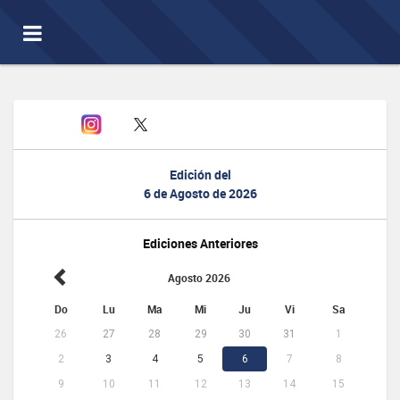
Toggle
navigation
Edición del
6 de Agosto de 2026
Ediciones Anteriores
Agosto 2026
Do
Lu
Ma
Mi
Ju
Vi
Sa
26
27
28
29
30
31
1
2
3
4
5
6
7
8
9
10
11
12
13
14
15