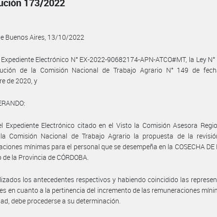
ución 173/2022
de Buenos Aires, 13/10/2022
 Expediente Electrónico N° EX-2022-90682174-APN-ATCO#MT, la Ley N° 
lución de la Comisión Nacional de Trabajo Agrario N° 149 de fec
e de 2020, y
ERANDO:
l Expediente Electrónico citado en el Visto la Comisión Asesora Regi
 la Comisión Nacional de Trabajo Agrario la propuesta de la revisió
aciones mínimas para el personal que se desempeña en la COSECHA DE 
o de la Provincia de CÓRDOBA.
izados los antecedentes respectivos y habiendo coincidido las represe
les en cuanto a la pertinencia del incremento de las remuneraciones mín
idad, debe procederse a su determinación.