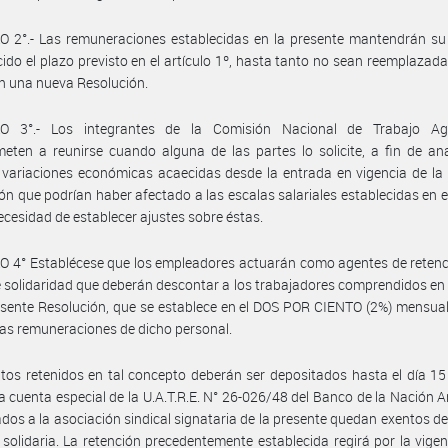
 2°.- Las remuneraciones establecidas en la presente mantendrán su 
ido el plazo previsto en el artículo 1º, hasta tanto no sean reemplazada
en una nueva Resolución.
O 3°.- Los integrantes de la Comisión Nacional de Trabajo Ag
ten a reunirse cuando alguna de las partes lo solicite, a fin de ana
 variaciones económicas acaecidas desde la entrada en vigencia de la
ón que podrían haber afectado a las escalas salariales establecidas en el
 necesidad de establecer ajustes sobre éstas.
 4° Establécese que los empleadores actuarán como agentes de retenc
 solidaridad que deberán descontar a los trabajadores comprendidos en
esente Resolución, que se establece en el DOS POR CIENTO (2%) mensual
 las remuneraciones de dicho personal.
os retenidos en tal concepto deberán ser depositados hasta el día 1
a cuenta especial de la U.A.T.R.E. N° 26-026/48 del Banco de la Nación A
iados a la asociación sindical signataria de la presente quedan exentos d
 solidaria. La retención precedentemente establecida regirá por la vigen