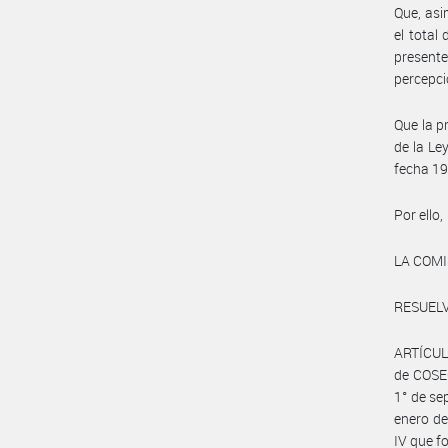
Que, asi
el total
presente
percepci
Que la p
de la Le
fecha 19
Por ello,
LA COM
RESUELV
ARTÍCULO
de COSEC
1° de se
enero de
IV que f