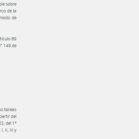
ble sobre
rco de la
y modo de
tículo 89
N° 149 de
as tareas
artir del
2, del 1º
II, III y