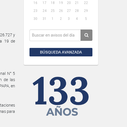
16
17
18
19
20
21
22
23
24
25
26
27
28
29
30
31
1
2
3
4
5
26.727 y
ha 19 de
BÚSQUEDA AVANZADA
onal N° 5
n de las
PAPA, en
ntaciones
imas para