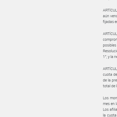
ARTÍCULO
aún venc
fijadas 
ARTÍCUL
comprome
posibles
Resoluci
1°, y la
ARTÍCULO
cuota de
de la pr
total de
Los mont
mes en l
Los afil
la cuota