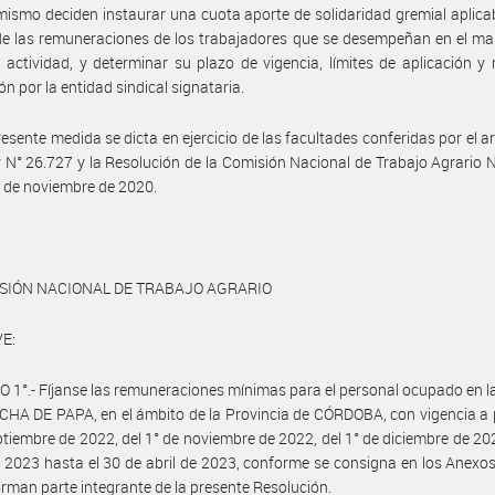
mismo deciden instaurar una cuota aporte de solidaridad gremial aplica
 de las remuneraciones de los trabajadores que se desempeñan en el ma
 actividad, y determinar su plazo de vigencia, límites de aplicación 
ón por la entidad sindical signataria.
resente medida se dicta en ejercicio de las facultades conferidas por el ar
y N° 26.727 y la Resolución de la Comisión Nacional de Trabajo Agrario 
 de noviembre de 2020.
ISIÓN NACIONAL DE TRABAJO AGRARIO
E:
 1°.- Fíjanse las remuneraciones mínimas para el personal ocupado en l
HA DE PAPA, en el ámbito de la Provincia de CÓRDOBA, con vigencia a p
ptiembre de 2022, del 1° de noviembre de 2022, del 1° de diciembre de 202
 2023 hasta el 30 de abril de 2023, conforme se consigna en los Anexos I, 
orman parte integrante de la presente Resolución.