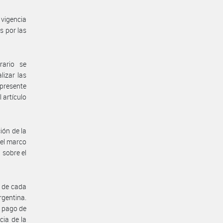
vigencia
s por las
rario se
lizar las
 presente
 artículo
ión de la
 el marco
 sobre el
5 de cada
rgentina.
e pago de
cia de la