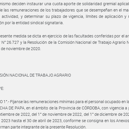
mismo deciden instaurar una cuota aporte de solidaridad gremial aplica
 de las remuneraciones de los trabajadores que se desempeñan en el ma
 actividad, y determinar su plazo de vigencia, límites de aplicación 
ón por la entidad sindical signataria.
resente medida se dicta en ejercicio de las facultades conferidas por el ar
y N° 26.727 y la Resolución de la Comisión Nacional de Trabajo Agrario 
 de noviembre de 2020.
ISIÓN NACIONAL DE TRABAJO AGRARIO
E:
 1°.- Fíjanse las remuneraciones mínimas para el personal ocupado en l
HA DE PAPA, en el ámbito de la Provincia de CÓRDOBA, con vigencia a p
ptiembre de 2022, del 1° de noviembre de 2022, del 1° de diciembre de 202
 2023 hasta el 30 de abril de 2023, conforme se consigna en los Anexos I, 
orman parte integrante de la presente Resolución.