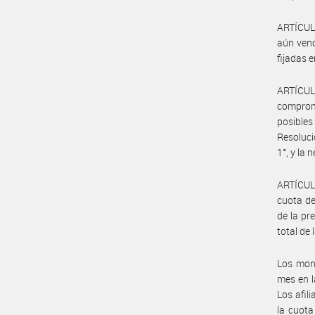
ARTÍCULO
aún venc
fijadas 
ARTÍCUL
comprome
posibles
Resoluci
1°, y la
ARTÍCULO
cuota de
de la pr
total de
Los mont
mes en l
Los afil
la cuota