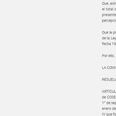
Que, asi
el total
presente
percepci
Que la p
de la Le
fecha 19
Por ello,
LA COM
RESUELV
ARTÍCULO
de COSEC
1° de se
enero de
IV que f