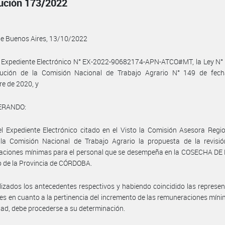
ución 173/2022
de Buenos Aires, 13/10/2022
 Expediente Electrónico N° EX-2022-90682174-APN-ATCO#MT, la Ley N° 
lución de la Comisión Nacional de Trabajo Agrario N° 149 de fec
e de 2020, y
ERANDO:
l Expediente Electrónico citado en el Visto la Comisión Asesora Regi
 la Comisión Nacional de Trabajo Agrario la propuesta de la revisió
aciones mínimas para el personal que se desempeña en la COSECHA DE 
o de la Provincia de CÓRDOBA.
izados los antecedentes respectivos y habiendo coincidido las represe
les en cuanto a la pertinencia del incremento de las remuneraciones mín
idad, debe procederse a su determinación.