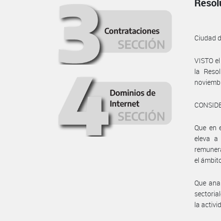
Resol
Ciudad 
VISTO el
la Reso
noviembr
CONSID
Que en e
eleva a
remuner
el ámbit
Que anal
sectoria
la activ