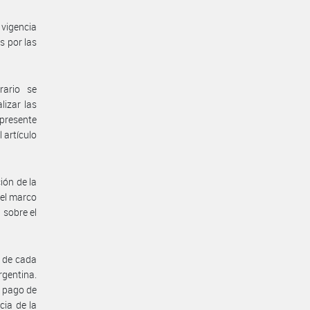
vigencia
s por las
rario se
lizar las
 presente
 artículo
ión de la
 el marco
 sobre el
5 de cada
rgentina.
e pago de
cia de la