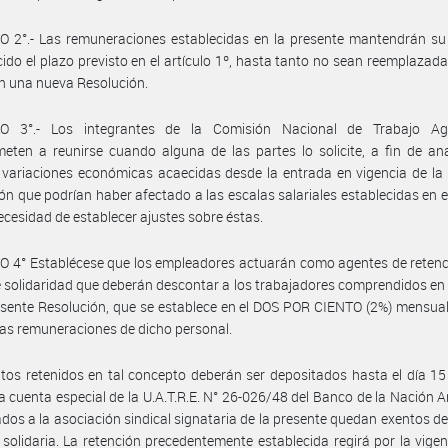
 2°.- Las remuneraciones establecidas en la presente mantendrán su 
ido el plazo previsto en el artículo 1º, hasta tanto no sean reemplazada
en una nueva Resolución.
O 3°.- Los integrantes de la Comisión Nacional de Trabajo Ag
ten a reunirse cuando alguna de las partes lo solicite, a fin de ana
 variaciones económicas acaecidas desde la entrada en vigencia de la
ón que podrían haber afectado a las escalas salariales establecidas en el
 necesidad de establecer ajustes sobre éstas.
 4° Establécese que los empleadores actuarán como agentes de retenc
 solidaridad que deberán descontar a los trabajadores comprendidos en
esente Resolución, que se establece en el DOS POR CIENTO (2%) mensual
 las remuneraciones de dicho personal.
os retenidos en tal concepto deberán ser depositados hasta el día 1
a cuenta especial de la U.A.T.R.E. N° 26-026/48 del Banco de la Nación A
iados a la asociación sindical signataria de la presente quedan exentos d
 solidaria. La retención precedentemente establecida regirá por la vigen