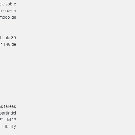
ble sobre
rco de la
y modo de
tículo 89
N° 149 de
as tareas
artir del
2, del 1º
II, III y