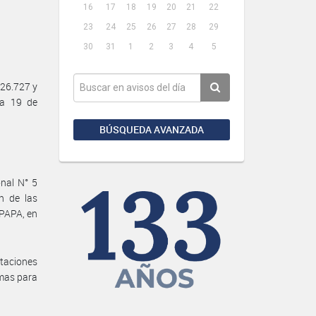
16
17
18
19
20
21
22
23
24
25
26
27
28
29
30
31
1
2
3
4
5
26.727 y
ha 19 de
BÚSQUEDA AVANZADA
onal N° 5
n de las
PAPA, en
ntaciones
imas para