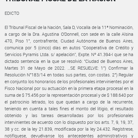
EDICTO
El Tribunal Fiscal de la Nación, Sala D, Vocalía de la 11ª Nominación,
a cargo de la Dra. Agustina O’Donnell, con sede en la calle Alsina
470, Piso 1°, contrafrente, Ciudad Autónoma de Buenos Aires,
comunica por 5 (cinco) días en autos “Cooperativa de Crédito y
Servicios Pyramis Ltda. s/ apelación”, Expte. Nº 41.394-I que se ha
dictado sentencia en la que se resolvió: “Ciudad de Buenos Aires,
Martes 31 de Mayo de 2022. …SE RESUELVE: 1°) Confirmar la
Resolución N°183/14 en todas sus partes, con costas. 2°) Regular
en conjunto los honorarios de los profesionales intervinientes por el
Fisco Nacional por su actuación en la primera etapa procesal en la
suma de $ 75.456 por la representación procesal y de $ 188.640 por
el patrocinio letrado, los que quedan a cargo de la recurrente,
teniendo en cuenta a tales fines el monto del litigio, el resultado
obtenido y las tareas desarrolladas por los profesionales
intervinientes de acuerdo con lo dispuesto por los arts. 7, 9, 19, 37,
38 y cc. de la ley 21.839, modificada por la ley 24.432. Regístrese,
notifíquese, devuélvanse los antecedentes administrativos y