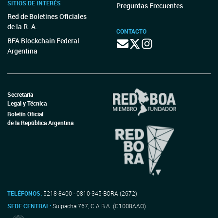
SITIOS DE INTERÉS
Preguntas Frecuentes
Red de Boletines Oficiales
de la R. A.
CONTACTO
BFA Blockchain Federal
Argentina
Secretaría
Legal y Técnica
Boletín Oficial
de la República Argentina
TELÉFONOS:
5218-8400 - 0810-345-BORA (2672)
SEDE CENTRAL:
Suipacha 767, C.A.B.A. (C1008AAO)