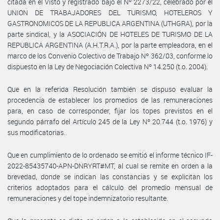
citada en el Visto y registrado bajo el Nº 2273/22, celebrado por el
UNION DE TRABAJADORES DEL TURISMO, HOTELEROS Y
GASTRONOMICOS DE LA REPUBLICA ARGENTINA (UTHGRA), por la
parte sindical, y la ASOCIACIÓN DE HOTELES DE TURISMO DE LA
REPUBLICA ARGENTINA (A.H.T.R.A.), por la parte empleadora, en el
marco de los Convenio Colectivo de Trabajo Nº 362/03, conforme lo
dispuesto en la Ley de Negociación Colectiva Nº 14.250 (t.o. 2004).
Que en la referida Resolución también se dispuso evaluar la
procedencia de establecer los promedios de las remuneraciones
para, en caso de corresponder, fijar los topes previstos en el
segundo párrafo del Artículo 245 de la Ley Nº 20.744 (t.o. 1976) y
sus modificatorias.
Que en cumplimiento de lo ordenado se emitió el informe técnico IF-
2022-85435740-APN-DNRYRT#MT, al cual se remite en orden a la
brevedad, donde se indican las constancias y se explicitan los
criterios adoptados para el cálculo del promedio mensual de
remuneraciones y del tope indemnizatorio resultante.