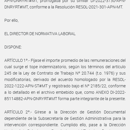
APN-DNRYRT#MT, prorrogada por su similar DI-2022-3730-APN-
DNRYRT#MT, conforme a la Resolución RESOL-2021-301-APN-MT.
Por ello,
EL DIRECTOR DE NORMATIVA LABORAL
DISPONE:
ARTÍCULO 1º.- Fíjase el importe promedio de las remuneraciones del
cual surge el tope indemnizatorio, según los términos del artículo
245 de la Ley de Contrato de Trabajo Nº 20.744 (t.o. 1976) y sus
modificatorias, derivado del acuerdo homologado por la RESOL-
2022-1222-APN-ST#MT y registrado bajo el Nº 2185/22, conforme
a lo detallado en el archivo embebido que, como ANEXO DI-2022-
85114882-APN-DNRYRT#MT forma parte integrante de la presente.
ARTÍCULO 2º.- Gírese a la Dirección de Gestión Documental
dependiente de la Subsecretaría de Gestión Administrativa para la
intervención correspondiente. Cumplido ello, pase a la Dirección