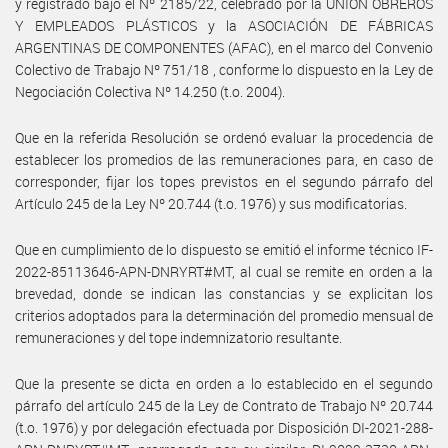
y registrado bajo el Nº 2185/22, celebrado por la UNIÓN OBREROS
Y EMPLEADOS PLÁSTICOS y la ASOCIACIÓN DE FÁBRICAS
ARGENTINAS DE COMPONENTES (AFAC), en el marco del Convenio
Colectivo de Trabajo Nº 751/18 , conforme lo dispuesto en la Ley de
Negociación Colectiva Nº 14.250 (t.o. 2004).
Que en la referida Resolución se ordenó evaluar la procedencia de
establecer los promedios de las remuneraciones para, en caso de
corresponder, fijar los topes previstos en el segundo párrafo del
Artículo 245 de la Ley Nº 20.744 (t.o. 1976) y sus modificatorias.
Que en cumplimiento de lo dispuesto se emitió el informe técnico IF-
2022-85113646-APN-DNRYRT#MT, al cual se remite en orden a la
brevedad, donde se indican las constancias y se explicitan los
criterios adoptados para la determinación del promedio mensual de
remuneraciones y del tope indemnizatorio resultante.
Que la presente se dicta en orden a lo establecido en el segundo
párrafo del artículo 245 de la Ley de Contrato de Trabajo Nº 20.744
(t.o. 1976) y por delegación efectuada por Disposición DI-2021-288-