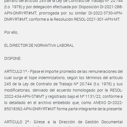
párrafo del artículo 245 de la Ley de Contrato de Trabajo Nº 20.744
(t.o. 1976) y por delegación efectuada por Disposición DI-2021-288-
APN-DNRYRT#MT, prorrogada por su similar DI-2022-3730-APN-
DNRYRT#MT, conforme a la Resolución RESOL-2021-301-APN-MT.
Por ello,
EL DIRECTOR DE NORMATIVA LABORAL
DISPONE:
ARTÍCULO 1º.- Fíjase el importe promedio de las remuneraciones del
cual surge el tope indemnizatorio, según los términos del artículo
245 de la Ley de Contrato de Trabajo Nº 20.744 (t.o. 1976) y sus
modificatorias, derivado del acuerdo homologado por la RESOL-
2022-434-APN-ST#MT y registrado bajo el Nº 1131/22, conforme a
lo detallado en el archivo embebido que, como ANEXO DI-2022-
85018362-APN-DNRYRT#MT forma parte integrante de la presente.
ARTÍCULO 2º.- Gírese a la Dirección de Gestión Documental