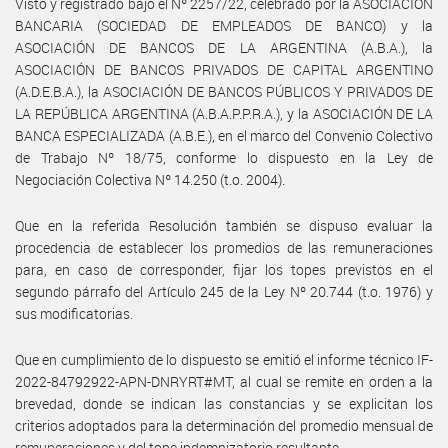
Visto y registrado bajo el Nº 2257/22, celebrado por la ASOCIACION
BANCARIA (SOCIEDAD DE EMPLEADOS DE BANCO) y la
ASOCIACIÓN DE BANCOS DE LA ARGENTINA (A.B.A.), la
ASOCIACIÓN DE BANCOS PRIVADOS DE CAPITAL ARGENTINO
(A.D.E.B.A.), la ASOCIACIÓN DE BANCOS PÚBLICOS Y PRIVADOS DE
LA REPÚBLICA ARGENTINA (A.B.A.P.P.R.A.), y la ASOCIACIÓN DE LA
BANCA ESPECIALIZADA (A.B.E.), en el marco del Convenio Colectivo
de Trabajo Nº 18/75, conforme lo dispuesto en la Ley de
Negociación Colectiva Nº 14.250 (t.o. 2004).
Que en la referida Resolución también se dispuso evaluar la
procedencia de establecer los promedios de las remuneraciones
para, en caso de corresponder, fijar los topes previstos en el
segundo párrafo del Artículo 245 de la Ley Nº 20.744 (t.o. 1976) y
sus modificatorias.
Que en cumplimiento de lo dispuesto se emitió el informe técnico IF-
2022-84792922-APN-DNRYRT#MT, al cual se remite en orden a la
brevedad, donde se indican las constancias y se explicitan los
criterios adoptados para la determinación del promedio mensual de
remuneraciones y del tope indemnizatorio resultante.