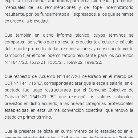
explicitan los criterios adoptados para el cálculo de los promedios
mensuales de las remuneraciones y del tope indemnizatorio
resultante, por los fundamentos allí expresados, a los que se remite
en orden a la brevedad.
Que también en dicho informe técnico, cuyos términos se
comparten, se señaló que no resulta procedente efectuar el cálculo
del importe promedio de las remuneraciones y consecuentemente
tampoco fijar el tope indemnizatorio resultante, para los Acuerdos
Nº 1847/20, 1532/21, 1535/21, 1589/22, 1998/22.
Que respecto del Acuerdo N° 1847/20, celebrado en el marco del
CCT N° 1441/15 “E”, corresponde aclarar que la escala salarial en él
pactada fue luego restructurada por el Convenio Colectivo de
Trabajo N° 1641/21 “E”, que reasignó los valores salariales,
previstos en dicho acuerdo, a las nuevas categorías profesionales
establecidas en esta última convención colectiva, que renovó la
citada en primer término.
Que la presente se dicta en cumplimiento de lo establecido en el
segundo párrafo del artículo 245 de la Ley de Contrato de Trabajo