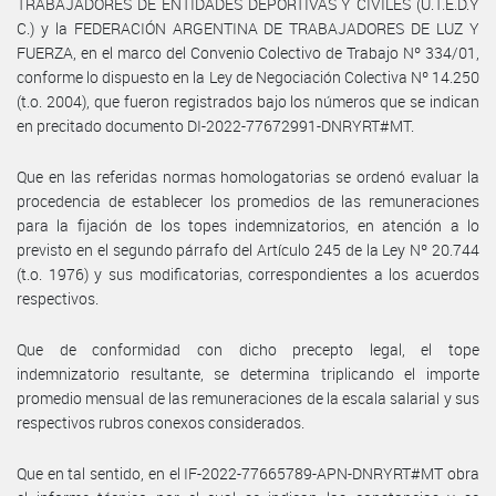
TRABAJADORES DE ENTIDADES DEPORTIVAS Y CIVILES (U.T.E.D.Y
C.) y la FEDERACIÓN ARGENTINA DE TRABAJADORES DE LUZ Y
FUERZA, en el marco del Convenio Colectivo de Trabajo Nº 334/01,
conforme lo dispuesto en la Ley de Negociación Colectiva Nº 14.250
(t.o. 2004), que fueron registrados bajo los números que se indican
en precitado documento DI-2022-77672991-DNRYRT#MT.
Que en las referidas normas homologatorias se ordenó evaluar la
procedencia de establecer los promedios de las remuneraciones
para la fijación de los topes indemnizatorios, en atención a lo
previsto en el segundo párrafo del Artículo 245 de la Ley Nº 20.744
(t.o. 1976) y sus modificatorias, correspondientes a los acuerdos
respectivos.
Que de conformidad con dicho precepto legal, el tope
indemnizatorio resultante, se determina triplicando el importe
promedio mensual de las remuneraciones de la escala salarial y sus
respectivos rubros conexos considerados.
Que en tal sentido, en el IF-2022-77665789-APN-DNRYRT#MT obra