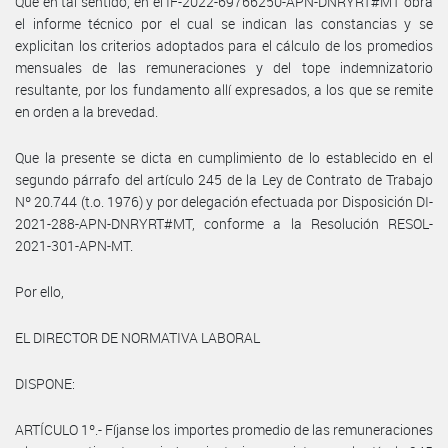
Que en tal sentido, en el IF-2022-69766250-APN-DNRYRT#MT obra
el informe técnico por el cual se indican las constancias y se
explicitan los criterios adoptados para el cálculo de los promedios
mensuales de las remuneraciones y del tope indemnizatorio
resultante, por los fundamento allí expresados, a los que se remite
en orden a la brevedad.
Que la presente se dicta en cumplimiento de lo establecido en el
segundo párrafo del artículo 245 de la Ley de Contrato de Trabajo
Nº 20.744 (t.o. 1976) y por delegación efectuada por Disposición DI-
2021-288-APN-DNRYRT#MT, conforme a la Resolución RESOL-
2021-301-APN-MT.
Por ello,
EL DIRECTOR DE NORMATIVA LABORAL
DISPONE:
ARTÍCULO 1º.- Fíjanse los importes promedio de las remuneraciones