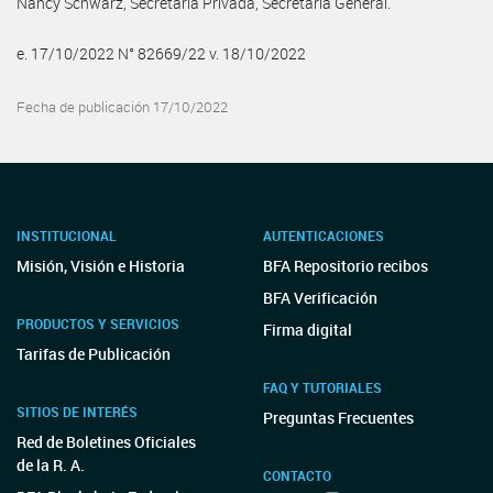
Nancy Schwarz, Secretaria Privada, Secretaría General.
e. 17/10/2022 N° 82669/22 v. 18/10/2022
Fecha de publicación 17/10/2022
INSTITUCIONAL
AUTENTICACIONES
Misión, Visión e Historia
BFA Repositorio recibos
BFA Verificación
PRODUCTOS Y SERVICIOS
Firma digital
Tarifas de Publicación
FAQ Y TUTORIALES
SITIOS DE INTERÉS
Preguntas Frecuentes
Red de Boletines Oficiales
de la R. A.
CONTACTO