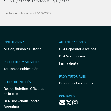
e. 17/10/2022 N° 82760/22 v. 17/10/2022
Fecha de publicación 17/10/2022
INSTITUCIONAL
AUTENTICACIONES
Misión, Visión e Historia
BFA Repositorio recibos
BFA Verificación
PRODUCTOS Y SERVICIOS
Firma digital
Tarifas de Publicación
FAQ Y TUTORIALES
SITIOS DE INTERÉS
Preguntas Frecuentes
Red de Boletines Oficiales
de la R. A.
CONTACTO
BFA Blockchain Federal
Argentina