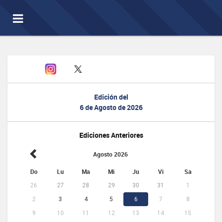
Toggle
navigation
Edición del
6 de Agosto de 2026
Ediciones Anteriores
Agosto 2026
Do
Lu
Ma
Mi
Ju
Vi
Sa
26
27
28
29
30
31
1
2
3
4
5
6
7
8
9
10
11
12
13
14
15