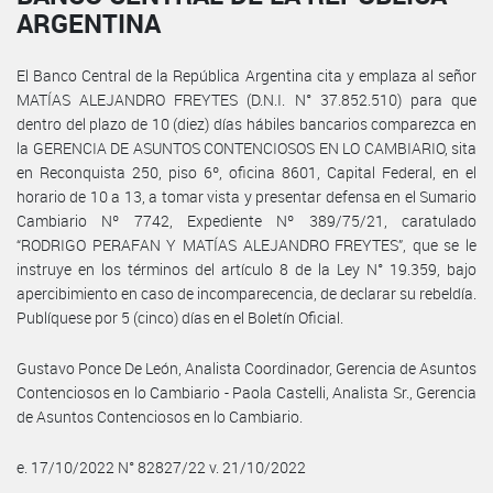
ARGENTINA
El Banco Central de la República Argentina cita y emplaza al señor
MATÍAS ALEJANDRO FREYTES (D.N.I. N° 37.852.510) para que
dentro del plazo de 10 (diez) días hábiles bancarios comparezca en
la GERENCIA DE ASUNTOS CONTENCIOSOS EN LO CAMBIARIO, sita
en Reconquista 250, piso 6º, oficina 8601, Capital Federal, en el
horario de 10 a 13, a tomar vista y presentar defensa en el Sumario
Cambiario Nº 7742, Expediente Nº 389/75/21, caratulado
“RODRIGO PERAFAN Y MATÍAS ALEJANDRO FREYTES”, que se le
instruye en los términos del artículo 8 de la Ley N° 19.359, bajo
apercibimiento en caso de incomparecencia, de declarar su rebeldía.
Publíquese por 5 (cinco) días en el Boletín Oficial.
Gustavo Ponce De León, Analista Coordinador, Gerencia de Asuntos
Contenciosos en lo Cambiario - Paola Castelli, Analista Sr., Gerencia
de Asuntos Contenciosos en lo Cambiario.
e. 17/10/2022 N° 82827/22 v. 21/10/2022