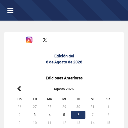
Toggle
navigation
Edición del
6 de Agosto de 2026
Ediciones Anteriores
Agosto 2026
Do
Lu
Ma
Mi
Ju
Vi
Sa
26
27
28
29
30
31
1
2
3
4
5
6
7
8
9
10
11
12
13
14
15