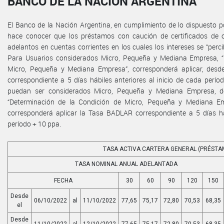
BANCO DE LA NACIÓN ARGENTINA
El Banco de la Nación Argentina, en cumplimiento de lo dispuesto por
hace conocer que los préstamos con caución de certificados de 
adelantos en cuentas corrientes en los cuales los intereses se “perc
Para Usuarios considerados Micro, Pequeña y Mediana Empresa, “
Micro, Pequeña y Mediana Empresa”, corresponderá aplicar, desd
correspondiente a 5 días hábiles anteriores al inicio de cada perí
puedan ser considerados Micro, Pequeña y Mediana Empresa, de
“Determinación de la Condición de Micro, Pequeña y Mediana Emp
corresponderá aplicar la Tasa BADLAR correspondiente a 5 días háb
período + 10 ppa.
TASA ACTIVA CARTERA GENERAL (PRÉSTA
TASA NOMINAL ANUAL ADELANTADA
FECHA
30
60
90
120
150
Desde
06/10/2022
al
11/10/2022
77,65
75,17
72,80
70,53
68,35
el
Desde
11/10/2022
al
12/10/2022
77,65
75,17
72,80
70,53
68,35