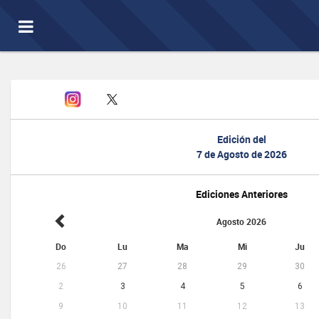
Toggle
navigation
Edición del
7 de Agosto de 2026
Ediciones Anteriores
Agosto 2026
Do
Lu
Ma
Mi
Ju
26
27
28
29
30
2
3
4
5
6
9
10
11
12
13