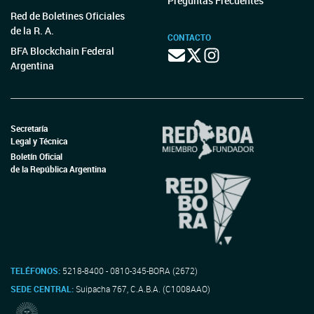
Preguntas Frecuentes
Red de Boletines Oficiales
de la R. A.
CONTACTO
BFA Blockchain Federal
Argentina
Secretaría
Legal y Técnica
Boletín Oficial
de la República Argentina
TELÉFONOS:
5218-8400 - 0810-345-BORA (2672)
SEDE CENTRAL:
Suipacha 767, C.A.B.A. (C1008AAO)