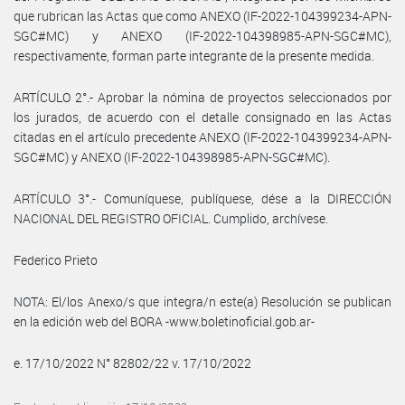
que rubrican las Actas que como ANEXO (IF-2022-104399234-APN-
SGC#MC) y ANEXO (IF-2022-104398985-APN-SGC#MC),
respectivamente, forman parte integrante de la presente medida.
ARTÍCULO 2°.- Aprobar la nómina de proyectos seleccionados por
los jurados, de acuerdo con el detalle consignado en las Actas
citadas en el artículo precedente ANEXO (IF-2022-104399234-APN-
SGC#MC) y ANEXO (IF-2022-104398985-APN-SGC#MC).
ARTÍCULO 3°.- Comuníquese, publíquese, dése a la DIRECCIÓN
NACIONAL DEL REGISTRO OFICIAL. Cumplido, archívese.
Federico Prieto
NOTA: El/los Anexo/s que integra/n este(a) Resolución se publican
en la edición web del BORA -www.boletinoficial.gob.ar-
e. 17/10/2022 N° 82802/22 v. 17/10/2022