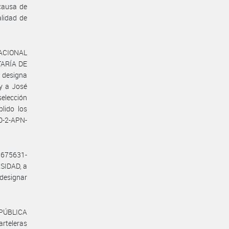
causa de
alidad de
NACIONAL
TARÍA DE
designa
 y a José
selección
lido los
0-2-APN-
9675631-
SIDAD, a
 designar
EPÚBLICA
rteleras