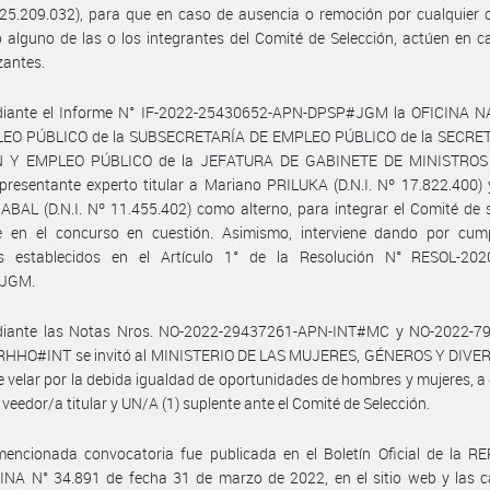
25.209.032), para que en caso de ausencia o remoción por cualquier 
 alguno de las o los integrantes del Comité de Selección, actúen en c
zantes.
iante el Informe N° IF-2022-25430652-APN-DPSP#JGM la OFICINA 
EO PÚBLICO de la SUBSECRETARÍA DE EMPLEO PÚBLICO de la SECRE
N Y EMPLEO PÚBLICO de la JEFATURA DE GABINETE DE MINISTROS 
resentante experto titular a Mariano PRILUKA (D.N.I. Nº 17.822.400)
ABAL (D.N.I. Nº 11.455.402) como alterno, para integrar el Comité de 
e en el concurso en cuestión. Asimismo, interviene dando por cump
s establecidos en el Artículo 1° de la Resolución N° RESOL-202
JGM.
iante las Notas Nros. NO-2022-29437261-APN-INT#MC y NO-2022-7
HHO#INT se invitó al MINISTERIO DE LAS MUJERES, GÉNEROS Y DIVER
e velar por la debida igualdad de oportunidades de hombres y mujeres, a
 veedor/a titular y UN/A (1) suplente ante el Comité de Selección.
mencionada convocatoria fue publicada en el Boletín Oficial de la R
NA N° 34.891 de fecha 31 de marzo de 2022, en el sitio web y las ca