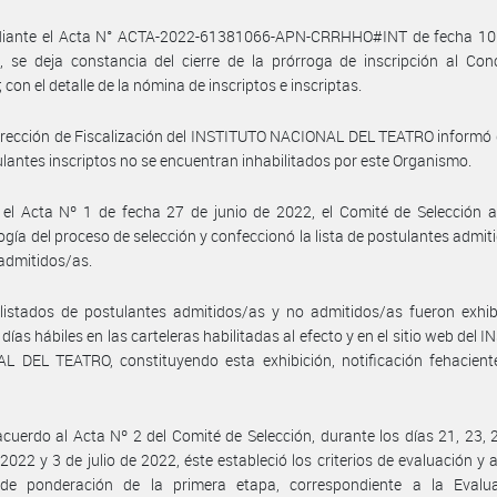
iante el Acta N° ACTA-2022-61381066-APN-CRRHHO#INT de fecha 10 
 se deja constancia del cierre de la prórroga de inscripción al Con
 con el detalle de la nómina de inscriptos e inscriptas.
irección de Fiscalización del INSTITUTO NACIONAL DEL TEATRO informó 
ulantes inscriptos no se encuentran inhabilitados por este Organismo.
el Acta Nº 1 de fecha 27 de junio de 2022, el Comité de Selección a
gía del proceso de selección y confeccionó la lista de postulantes admit
 admitidos/as.
listados de postulantes admitidos/as y no admitidos/as fueron exhib
 días hábiles en las carteleras habilitadas al efecto y en el sitio web del 
L DEL TEATRO, constituyendo esta exhibición, notificación fehacient
cuerdo al Acta Nº 2 del Comité de Selección, durante los días 21, 23, 
 2022 y 3 de julio de 2022, éste estableció los criterios de evaluación y 
a de ponderación de la primera etapa, correspondiente a la Evalu