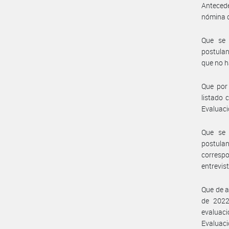
Antecede
nómina d
Que se 
postulan
que no h
Que por 
listado 
Evaluació
Que se 
postula
corresp
entrevist
Que de a
de 2022
evaluaci
Evaluac