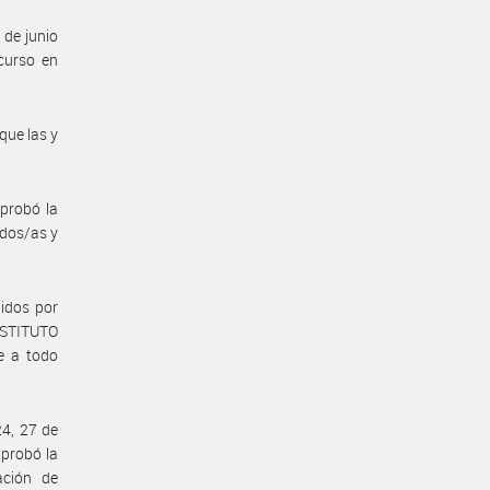
de junio
curso en
que las y
probó la
idos/as y
idos por
INSTITUTO
e a todo
24, 27 de
aprobó la
ación de