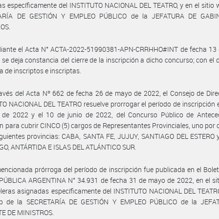
s específicamente del INSTITUTO NACIONAL DEL TEATRO, y en el sitio 
ARÍA DE GESTIÓN Y EMPLEO PÚBLICO de la JEFATURA DE GABI
OS.
iante el Acta N° ACTA-2022-51990381-APN-CRRHHO#INT de fecha 13
 se deja constancia del cierre de la inscripción a dicho concurso; con el d
 de inscriptos e inscriptas.
avés del Acta Nº 662 de fecha 26 de mayo de 2022, el Consejo de Dire
O NACIONAL DEL TEATRO resuelve prorrogar el período de inscripción e
o de 2022 y el 10 de junio de 2022, del Concurso Público de Antece
n para cubrir CINCO (5) cargos de Representantes Provinciales, uno por
siguientes provincias: CABA, SANTA FE, JUJUY, SANTIAGO DEL ESTERO 
GO, ANTÁRTIDA E ISLAS DEL ATLÁNTICO SUR.
encionada prórroga del período de inscripción fue publicada en el Boletí
EPÚBLICA ARGENTINA N° 34.931 de fecha 31 de mayo de 2022, en el sit
eleras asignadas específicamente del INSTITUTO NACIONAL DEL TEATRO,
web de la SECRETARÍA DE GESTIÓN Y EMPLEO PÚBLICO de la JEFA
E DE MINISTROS.