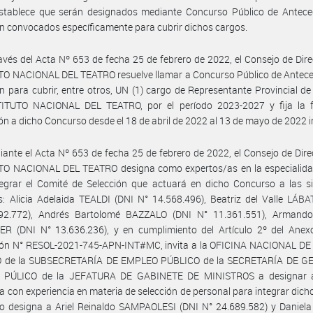
stablece que serán designados mediante Concurso Público de Antece
n convocados específicamente para cubrir dichos cargos.
avés del Acta Nº 653 de fecha 25 de febrero de 2022, el Consejo de Dire
TO NACIONAL DEL TEATRO resuelve llamar a Concurso Público de Antece
n para cubrir, entre otros, UN (1) cargo de Representante Provincial d
TITUTO NACIONAL DEL TEATRO, por el período 2023-2027 y fija la 
ión a dicho Concurso desde el 18 de abril de 2022 al 13 de mayo de 2022 i
ante el Acta Nº 653 de fecha 25 de febrero de 2022, el Consejo de Dire
TO NACIONAL DEL TEATRO designa como expertos/as en la especialidad
egrar el Comité de Selección que actuará en dicho Concurso a las si
: Alicia Adelaida TEALDI (DNI N° 14.568.496), Beatriz del Valle LÁB
92.772), Andrés Bartolomé BAZZALO (DNI N° 11.361.551), Arman
ER (DNI N° 13.636.236), y en cumplimiento del Artículo 2º del Anexo
ión N° RESOL-2021-745-APN-INT#MC, invita a la OFICINA NACIONAL D
 de la SUBSECRETARÍA DE EMPLEO PÚBLICO de la SECRETARÍA DE G
PÚLICO de la JEFATURA DE GABINETE DE MINISTROS a designar 
a con experiencia en materia de selección de personal para integrar dich
o designa a Ariel Reinaldo SAMPAOLESI (DNI N° 24.689.582) y Daniel