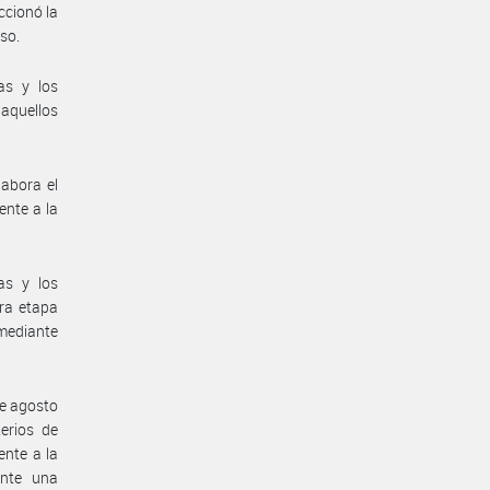
ccionó la
so.
as y los
 aquellos
labora el
ente a la
as y los
ra etapa
mediante
de agosto
erios de
ente a la
ante una