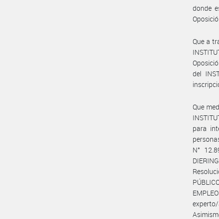
donde e
Oposició
Que a tr
INSTITU
Oposició
del INS
inscripc
Que medi
INSTITU
para int
personas
N° 12.8
DIERING
Resoluc
PÚBLICO
EMPLEO 
experto/
Asimism