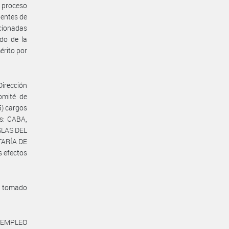
l proceso
dentes de
ccionadas
ado de la
érito por
Dirección
omité de
5) cargos
s: CABA,
SLAS DEL
ETARÍA DE
 efectos
a tomado
 EMPLEO