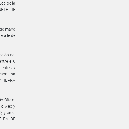
web de la
NETE DE
 de mayo
etalle de
cción del
ntre el 6
dentes y
 cada una
y TIERRA
n Oficial
io web y
 y en el
TURA DE