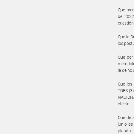
Que med
de 2022,
cuestión;
Que la D
los post
Que por 
metodolo
la de no
Que los 
TRES (3)
NACIONA
efecto.
Que de a
junio de
planill