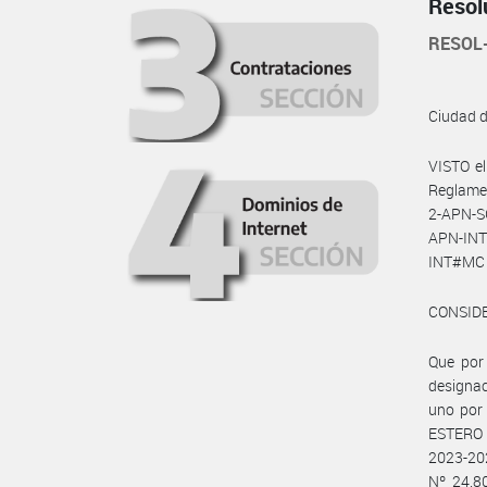
Resol
RESOL
Ciudad 
VISTO el
Reglamen
2-APN-S
APN-INT
INT#MC d
CONSID
Que por
designac
uno por
ESTERO 
2023-202
Nº 24.8