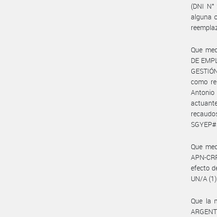
(DNI N° 
alguna o
reempla
Que med
DE EMPL
GESTIÓ
como rep
Antonio 
actuant
recaudo
SGYEP#
Que med
APN-CRR
efecto d
UN/A (1)
Que la 
ARGENTI