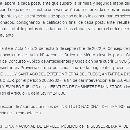
ta laboral a cada postulante que superó la primera y segunda etapa de
ción. Luego de ello, efectuó una valoración pormenorizada de los antece
icipantes y de las entrevistas de oposición de las y los concursantes sele
ionados, consignando la calificación final de cada postulante, result
a del total de puntos de cada una de las etapas, y elaboró el orden de m
tulante.
ante el Acta Nº 673 de fecha 5 de septiembre de 2022, el Consejo de 
nocimiento del Acta N° 4 con el Orden de Mérito elevado por el C
n del Concurso Público de Antecedentes y Oposición para cubrir CINCO (
sentantes Provinciales uno por cada una de las siguientes provincia
E, JUJUY, SANTIAGO DEL ESTERO y TIERRA DEL FUEGO, ANTÁRTIDA E I
O SUR, por el período 2023-2027, a fin de dar intervención a la SECR
 Y EMPLEO PÚBLICO de la JEFATURA DE GABINETE DE MINISTROS a los
 en el Artículo 10 de la Ley Nº 24.800.
Dirección de Asuntos Jurídicos del INSTITUTO NACIONAL DEL TEATRO h
ción de su competencia.
 OFICINA NACIONAL DE EMPLEO PÚBLICO de la SUBSECRETARÍA DE