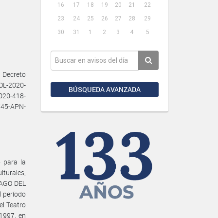
16
17
18
19
20
21
22
23
24
25
26
27
28
29
30
31
1
2
3
4
5
 Decreto
SOL-2020-
BÚSQUEDA AVANZADA
020-418-
745-APN-
 para la
lturales,
IAGO DEL
 período
el Teatro
1997, en