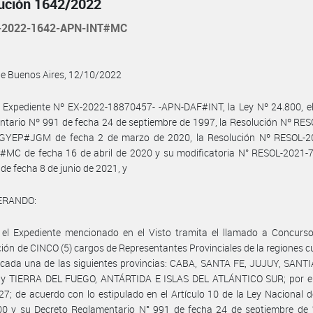
ución 1642/2022
-2022-1642-APN-INT#MC
de Buenos Aires, 12/10/2022
 Expediente Nº EX-2022-18870457- -APN-DAF#INT, la Ley Nº 24.800, el
tario Nº 991 de fecha 24 de septiembre de 1997, la Resolución Nº RE
GYEP#JGM de fecha 2 de marzo de 2020, la Resolución Nº RESOL-2
#MC de fecha 16 de abril de 2020 y su modificatoria N° RESOL-2021-
e fecha 8 de junio de 2021, y
ERANDO:
 el Expediente mencionado en el Visto tramita el llamado a Concurso
ión de CINCO (5) cargos de Representantes Provinciales de la regiones cu
 cada una de las siguientes provincias: CABA, SANTA FE, JUJUY, SANT
y TIERRA DEL FUEGO, ANTÁRTIDA E ISLAS DEL ATLÁNTICO SUR; por el
7; de acuerdo con lo estipulado en el Artículo 10 de la Ley Nacional d
00 y su Decreto Reglamentario N° 991 de fecha 24 de septiembre de 