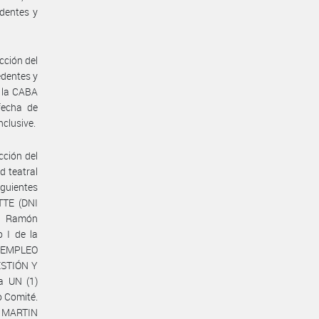
dentes y
cción del
dentes y
e la CABA
fecha de
nclusive.
cción del
 teatral
guientes
ATTE (DNI
do Ramón
 I de la
E EMPLEO
ESTIÓN Y
a UN (1)
o Comité.
a MARTIN