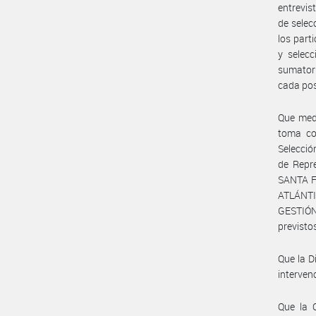
entrevis
de selec
los part
y selecc
sumatori
cada pos
Que medi
toma co
Selecció
de Repre
SANTA F
ATLÁNTIC
GESTIÓN
previstos
Que la 
interven
Que la