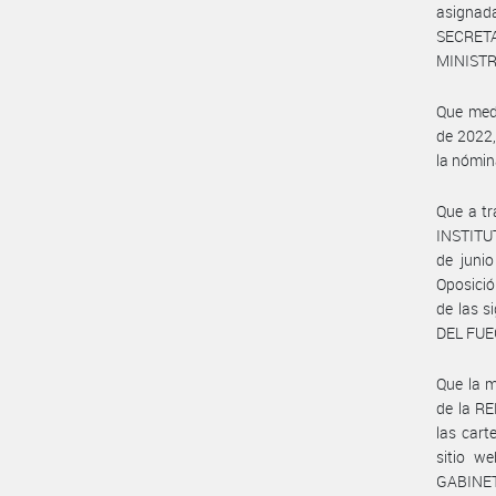
asignada
SECRET
MINISTR
Que med
de 2022,
la nómina
Que a tr
INSTITUT
de juni
Oposició
de las 
DEL FUE
Que la m
de la R
las cart
sitio 
GABINET