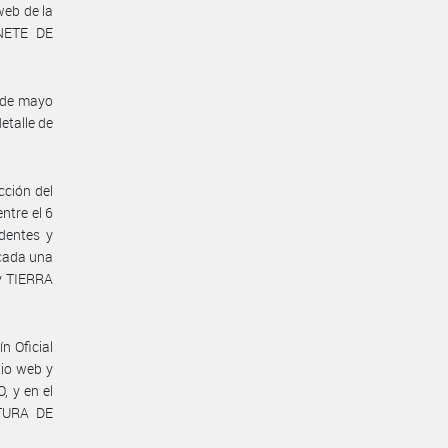
web de la
NETE DE
 de mayo
etalle de
cción del
ntre el 6
dentes y
 cada una
y TIERRA
n Oficial
io web y
 y en el
TURA DE