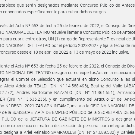
stablece que serán designados mediante Concurso Público de Antece
n convocados específicamente para cubrir dichos cargos.
avés del Acta Nº 653 de fecha 25 de febrero de 2022, el Consejo de Dire
TO NACIONAL DEL TEATRO resuelve llamar a Concurso Público de Antece
n para cubrir, entre otros, UN (1) cargo de Representante Provincial de 
O NACIONAL DEL TEATRO, por el período 2023-2027 y fija la fecha de in
Concurso desde el 18 de abril de 2022 al 13 de mayo de 2022 inclusive.
ante el Acta Nº 653 de fecha 25 de febrero de 2022, el Consejo de Dire
TO NACIONAL DEL TEATRO designa como expertos/as en la especialidad
egrar el Comité de Selección que actuará en dicho Concurso a las si
: Alicia Adelaida TEALDI (DNI N° 14.568.496), Beatriz del Valle LÁB
92.772), Andrés Bartolomé BAZZALO (DNI N° 11.361.551), Arman
ER (DNI N° 13.636.236), y en cumplimiento del Artículo 2º del Anexo
ión N° RESOL-2021-745-APN-INT#MC, invita a la OFICINA NACIONAL D
 de la SUBSECRETARÍA DE EMPLEO PÚBLICO de la SECRETARÍA DE G
PÚLICO de la JEFATURA DE GABINETE DE MINISTROS a designar 
a con experiencia en materia de selección de personal para integrar dich
o designa a Ariel Reinaldo SAMPAOLESI (DNI N° 24.689.582) y Daniel