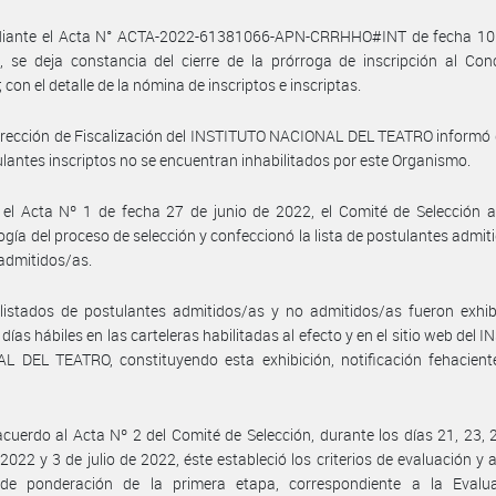
iante el Acta N° ACTA-2022-61381066-APN-CRRHHO#INT de fecha 10 
 se deja constancia del cierre de la prórroga de inscripción al Con
 con el detalle de la nómina de inscriptos e inscriptas.
irección de Fiscalización del INSTITUTO NACIONAL DEL TEATRO informó 
ulantes inscriptos no se encuentran inhabilitados por este Organismo.
el Acta Nº 1 de fecha 27 de junio de 2022, el Comité de Selección a
gía del proceso de selección y confeccionó la lista de postulantes admit
 admitidos/as.
listados de postulantes admitidos/as y no admitidos/as fueron exhib
 días hábiles en las carteleras habilitadas al efecto y en el sitio web del 
L DEL TEATRO, constituyendo esta exhibición, notificación fehacient
cuerdo al Acta Nº 2 del Comité de Selección, durante los días 21, 23, 
 2022 y 3 de julio de 2022, éste estableció los criterios de evaluación y 
a de ponderación de la primera etapa, correspondiente a la Evalu