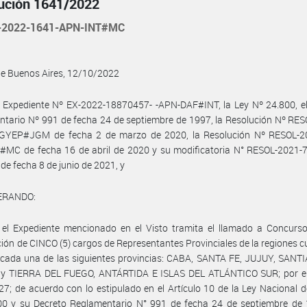
ución 1641/2022
-2022-1641-APN-INT#MC
de Buenos Aires, 12/10/2022
 Expediente Nº EX-2022-18870457- -APN-DAF#INT, la Ley Nº 24.800, el
tario Nº 991 de fecha 24 de septiembre de 1997, la Resolución Nº RE
GYEP#JGM de fecha 2 de marzo de 2020, la Resolución Nº RESOL-2
#MC de fecha 16 de abril de 2020 y su modificatoria N° RESOL-2021-
e fecha 8 de junio de 2021, y
ERANDO:
 el Expediente mencionado en el Visto tramita el llamado a Concurso
ión de CINCO (5) cargos de Representantes Provinciales de la regiones cu
 cada una de las siguientes provincias: CABA, SANTA FE, JUJUY, SANT
y TIERRA DEL FUEGO, ANTÁRTIDA E ISLAS DEL ATLÁNTICO SUR; por el
7; de acuerdo con lo estipulado en el Artículo 10 de la Ley Nacional d
00 y su Decreto Reglamentario N° 991 de fecha 24 de septiembre de 