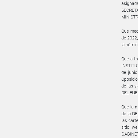
asignada
SECRET
MINISTR
Que med
de 2022,
la nómina
Que a tr
INSTITUT
de juni
Oposició
de las 
DEL FUE
Que la m
de la R
las cart
sitio 
GABINET