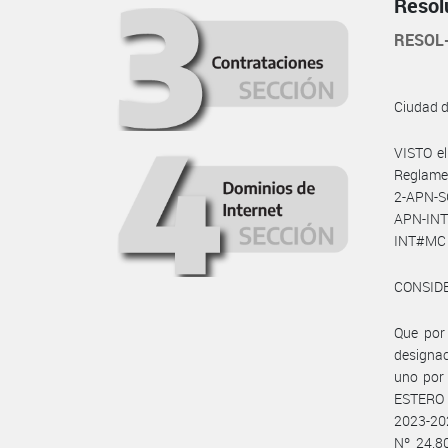
Resol
RESOL
Ciudad 
VISTO el
Reglamen
2-APN-S
APN-INT
INT#MC d
CONSID
Que por
designac
uno por
ESTERO 
2023-202
Nº 24.8