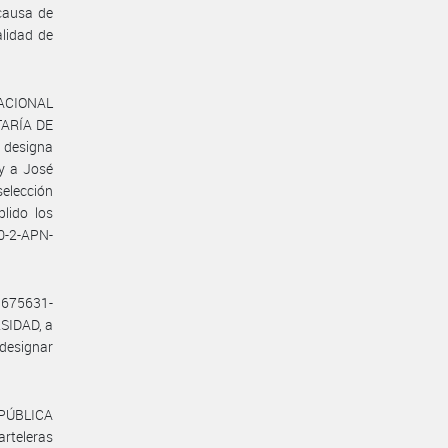
causa de
alidad de
NACIONAL
TARÍA DE
designa
 y a José
selección
lido los
0-2-APN-
9675631-
SIDAD, a
 designar
EPÚBLICA
rteleras