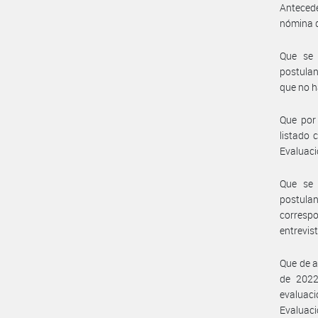
Antecede
nómina d
Que se 
postulan
que no h
Que por 
listado 
Evaluació
Que se 
postula
corresp
entrevist
Que de a
de 2022
evaluaci
Evaluac