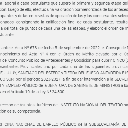
ta laboral a cada postulante que superó la primera y segunda etapa de
ción. Luego de ello, efectuó una valoración pormenorizada de los antece
icipantes y de las entrevistas de oposición de las y los concursantes sele
ionados, consignando la calificación final de cada postulante, result
a del total de puntos de cada una de las etapas, y elaboró el orden de m
tulante.
ante el Acta Nº 673 de fecha 5 de septiembre de 2022, el Consejo de 
nocimiento del Acta N° 4 con el Orden de Mérito elevado por el C
n del Concurso Público de Antecedentes y Oposición para cubrir CINCO (
sentantes Provinciales uno por cada una de las siguientes provincia
E, JUJUY, SANTIAGO DEL ESTERO y TIERRA DEL FUEGO, ANTÁRTIDA E I
O SUR, por el período 2023-2027, a fin de dar intervención a la SECR
 Y EMPLEO PÚBLICO de la JEFATURA DE GABINETE DE MINISTROS a los
 en el Artículo 10 de la Ley Nº 24.800.
Dirección de Asuntos Jurídicos del INSTITUTO NACIONAL DEL TEATRO h
ción de su competencia.
 OFICINA NACIONAL DE EMPLEO PÚBLICO de la SUBSECRETARÍA DE