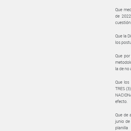
Que med
de 2022,
cuestión;
Que la D
los post
Que por 
metodolo
la de no
Que los 
TRES (3)
NACIONA
efecto.
Que de a
junio de
planill