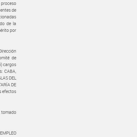
l proceso
dentes de
ccionadas
ado de la
érito por
Dirección
omité de
5) cargos
s: CABA,
SLAS DEL
ETARÍA DE
 efectos
a tomado
 EMPLEO