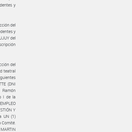
dentes y
cción del
dentes y
JUJUY del
scripción
cción del
 teatral
guientes
ATTE (DNI
do Ramón
 I de la
E EMPLEO
ESTIÓN Y
a UN (1)
o Comité.
a MARTIN