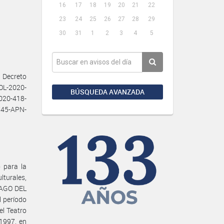
16
17
18
19
20
21
22
23
24
25
26
27
28
29
30
31
1
2
3
4
5
 Decreto
SOL-2020-
BÚSQUEDA AVANZADA
020-418-
745-APN-
 para la
lturales,
IAGO DEL
 período
el Teatro
1997, en