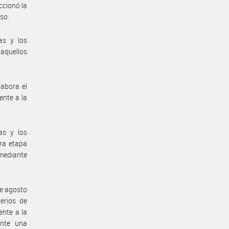
ccionó la
so.
as y los
 aquellos
labora el
ente a la
as y los
ra etapa
mediante
de agosto
erios de
ente a la
ante una