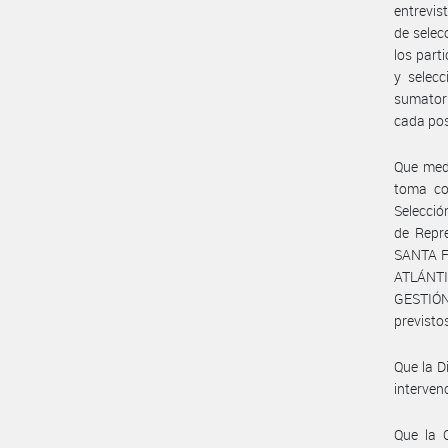
entrevis
de selec
los part
y selecc
sumatori
cada pos
Que medi
toma co
Selecció
de Repre
SANTA F
ATLÁNTIC
GESTIÓN
previstos
Que la 
interven
Que la