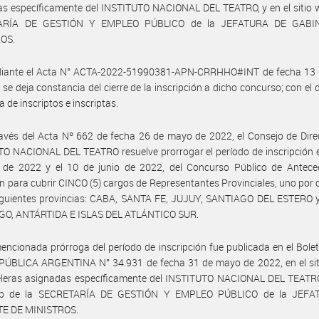
s específicamente del INSTITUTO NACIONAL DEL TEATRO, y en el sitio 
ARÍA DE GESTIÓN Y EMPLEO PÚBLICO de la JEFATURA DE GABI
OS.
iante el Acta N° ACTA-2022-51990381-APN-CRRHHO#INT de fecha 13
 se deja constancia del cierre de la inscripción a dicho concurso; con el d
 de inscriptos e inscriptas.
avés del Acta Nº 662 de fecha 26 de mayo de 2022, el Consejo de Dire
O NACIONAL DEL TEATRO resuelve prorrogar el período de inscripción e
o de 2022 y el 10 de junio de 2022, del Concurso Público de Antece
n para cubrir CINCO (5) cargos de Representantes Provinciales, uno por
siguientes provincias: CABA, SANTA FE, JUJUY, SANTIAGO DEL ESTERO 
GO, ANTÁRTIDA E ISLAS DEL ATLÁNTICO SUR.
encionada prórroga del período de inscripción fue publicada en el Boletí
EPÚBLICA ARGENTINA N° 34.931 de fecha 31 de mayo de 2022, en el sit
eleras asignadas específicamente del INSTITUTO NACIONAL DEL TEATRO,
web de la SECRETARÍA DE GESTIÓN Y EMPLEO PÚBLICO de la JEFA
E DE MINISTROS.