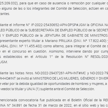
25.209.032), para que en caso de ausencia o remoción por cualquier 
 alguno de las o los integrantes del Comité de Selección, actúen en c
zantes.
iante el Informe N° IF-2022-25430652-APN-DPSP#JGM la OFICINA 
EO PÚBLICO de la SUBSECRETARÍA DE EMPLEO PÚBLICO de la SECRE
N Y EMPLEO PÚBLICO de la JEFATURA DE GABINETE DE MINISTROS 
resentante experto titular a Mariano PRILUKA (D.N.I. Nº 17.822.400)
ABAL (D.N.I. Nº 11.455.402) como alterno, para integrar el Comité de 
e en el concurso en cuestión. Asimismo, interviene dando por cump
s establecidos en el Artículo 1° de la Resolución N° RESOL-202
JGM.
iante las Notas Nros. NO-2022-29437261-APN-INT#MC y NO-2022-7
HHO#INT se invitó al MINISTERIO DE LAS MUJERES, GÉNEROS Y DIVER
e velar por la debida igualdad de oportunidades de hombres y mujeres, a
 veedor/a titular y UN/A (1) suplente ante el Comité de Selección.
mencionada convocatoria fue publicada en el Boletín Oficial de la R
NA N° 34.891 de fecha 31 de marzo de 2022, en el sitio web y las ca