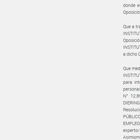
donde e
Oposició
Que a tr
INSTITU
Oposició
INSTITUT
a dicho 
Que medi
INSTITU
para int
personas
N° 12.8
DIERING
Resoluc
PÚBLICO
EMPLEO 
experto/
Asimism