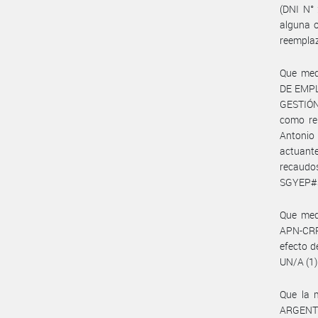
(DNI N° 
alguna o
reempla
Que med
DE EMPL
GESTIÓ
como rep
Antonio 
actuant
recaudo
SGYEP#
Que med
APN-CRR
efecto d
UN/A (1)
Que la 
ARGENTI