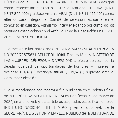
PÚBLICO de la JEFATURA DE GABINETE DE MINISTROS designa
como representante experto titular a Mariano PRILUKA (D.N.I.
Nº 17.822.400) y a José Antonio ABAL (D.N.I. Nº 11.455.402) como
alterno, para integrar el Comité de selección actuante en el
concurso en cuestión. Asimismo, interviene dando por cumplido los
recaudos establecidos en el Artículo 1° de la Resolución N° RESOL-
2020-2-APN-SGYEP#JGM.
Que mediante las Notas Nros. NO-2022-29437261-APN-INT#MC y
NO-2022-79675631-APN-CRRHHO#INT se invitó al MINISTERIO DE
LAS MUJERES, GÉNEROS Y DIVERSIDAD, a efecto de velar por la
debida igualdad de oportunidades de hombres y mujeres, a
designar UN/A (1) veedor/a titular y UN/A (1) suplente ante el
Comité de Selección.
Que la mencionada convocatoria fue publicada en el Boletín Oficial
de la REPÚBLICA ARGENTINA N° 34.891 de fecha 31 de marzo de
2022, en el sitio web y las carteleras asignadas específicamente del
INSTITUTO NACIONAL DEL TEATRO, y en el sitio web de la
SECRETARÍA DE GESTIÓN Y EMPLEO PÚBLICO de la JEFATURA DE