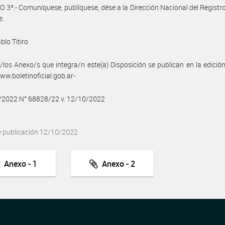
 3º.- Comuníquese, publíquese, dése a la Dirección Nacional del Registro 
e.
blo Titiro
/los Anexo/s que integra/n este(a) Disposición se publican en la edició
w.boletinoficial.gob.ar-
0/2022 N° 68828/22 v. 12/10/2022
e publicación 12/10/2022
Anexo - 1
Anexo - 2