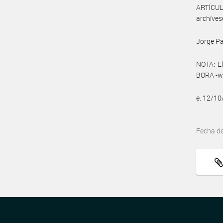
ARTÍCULO
archíves
Jorge Pa
NOTA: El
BORA -ww
e. 12/1
Fecha d