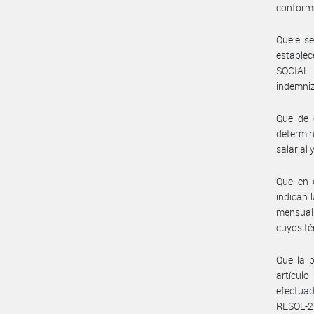
conforme
Que el s
estable
SOCIAL 
indemniz
Que de c
determin
salarial
Que en 
indican 
mensual 
cuyos té
Que la p
artículo
efectua
RESOL-2