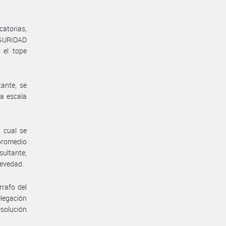
catorias,
EGURIDAD
 el tope
ante, se
la escala
 cual se
 promedio
sultante,
revedad.
rrafo del
elegación
solución