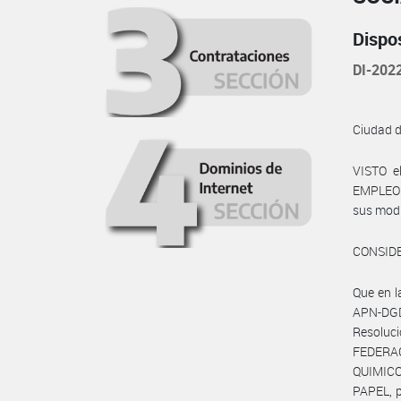
Dispo
DI-202
Ciudad 
VISTO e
EMPLEO Y
sus modi
CONSID
Que en 
APN-DGD
Resoluc
FEDERA
QUIMICO
PAPEL, p