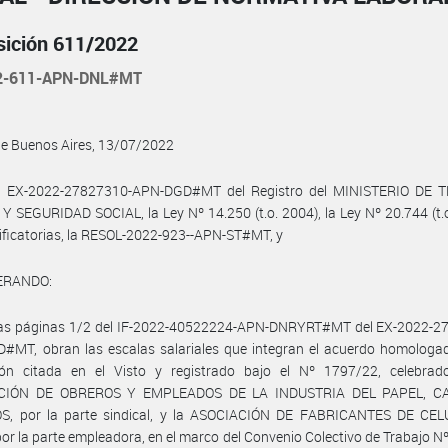
sición 611/2022
2-611-APN-DNL#MT
de Buenos Aires, 13/07/2022
l EX-2022-27827310-APN-DGD#MT del Registro del MINISTERIO DE 
 SEGURIDAD SOCIAL, la Ley Nº 14.250 (t.o. 2004), la Ley Nº 20.744 (t.
ficatorias, la RESOL-2022-923--APN-ST#MT, y
ERANDO:
las páginas 1/2 del IF-2022-40522224-APN-DNRYRT#MT del EX-2022-2
#MT, obran las escalas salariales que integran el acuerdo homologad
ión citada en el Visto y registrado bajo el Nº 1797/22, celebrad
CIÓN DE OBREROS Y EMPLEADOS DE LA INDUSTRIA DEL PAPEL, C
S, por la parte sindical, y la ASOCIACIÓN DE FABRICANTES DE CE
or la parte empleadora, en el marco del Convenio Colectivo de Trabajo N