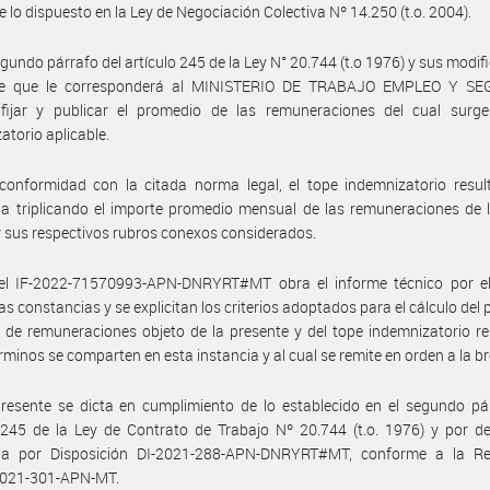
 lo dispuesto en la Ley de Negociación Colectiva Nº 14.250 (t.o. 2004).
egundo párrafo del artículo 245 de la Ley N° 20.744 (t.o 1976) y sus modifi
ce que le corresponderá al MINISTERIO DE TRABAJO EMPLEO Y S
fijar y publicar el promedio de las remuneraciones del cual surge
atorio aplicable.
onformidad con la citada norma legal, el tope indemnizatorio result
a triplicando el importe promedio mensual de las remuneraciones de 
 y sus respectivos rubros conexos considerados.
el IF-2022-71570993-APN-DNRYRT#MT obra el informe técnico por el
las constancias y se explicitan los criterios adoptados para el cálculo del
de remuneraciones objeto de la presente y del tope indemnizatorio re
rminos se comparten en esta instancia y al cual se remite en orden a la b
resente se dicta en cumplimiento de lo establecido en el segundo pá
 245 de la Ley de Contrato de Trabajo Nº 20.744 (t.o. 1976) y por d
da por Disposición DI-2021-288-APN-DNRYRT#MT, conforme a la Re
021-301-APN-MT.