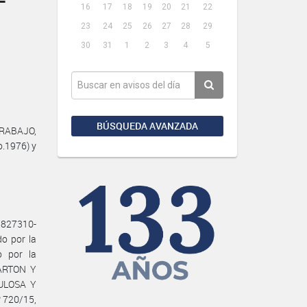
16
17
18
19
20
21
22
23
24
25
26
27
28
29
30
31
1
2
3
4
5
BÚSQUEDA AVANZADA
TRABAJO,
o.1976) y
7827310-
o por la
o por la
ARTON Y
LULOSA Y
º 720/15,