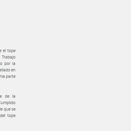
e el tope
e Trabajo
o por la
allado en
ma parte
te de la
 Cumplido
de que se
del tope