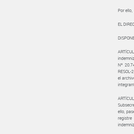
Por ello,
EL DIR
DISPONE
ARTÍCULO
indemniz
Nº 20.7
RESOL-20
el arch
integran
ARTÍCUL
Subsecre
ello, pa
registr
indemniz