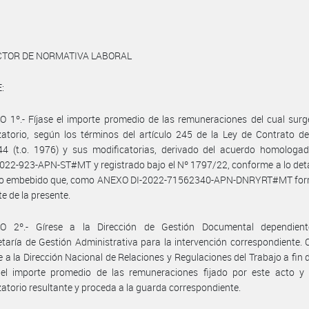
ECTOR DE NORMATIVA LABORAL
:
 1º.- Fíjase el importe promedio de las remuneraciones del cual surg
atorio, según los términos del artículo 245 de la Ley de Contrato d
44 (t.o. 1976) y sus modificatorias, derivado del acuerdo homologad
22-923-APN-ST#MT y registrado bajo el Nº 1797/22, conforme a lo det
ivo embebido que, como ANEXO DI-2022-71562340-APN-DNRYRT#MT for
te de la presente.
O 2º.- Gírese a la Dirección de Gestión Documental dependien
taría de Gestión Administrativa para la intervención correspondiente.
se a la Dirección Nacional de Relaciones y Regulaciones del Trabajo a fin 
e el importe promedio de las remuneraciones fijado por este acto y 
atorio resultante y proceda a la guarda correspondiente.