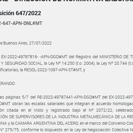
sición 647/2022
2-647-APN-DNL#MT
de Buenos Aires, 27/07/2022
l EX-2022-49787816- -APN-DGD#MT del Registro del MINISTERIO DE 
 SEGURIDAD SOCIAL, la Ley Nº 14.250 (t.o. 2004), la Ley Nº 20.744 (t.
ficatorias, la RESOL-2022-1097-APN-ST#MT, y
ERANDO:
las páginas 5/7 del RE-2022-49787441-APN-DGD#MT del EX-2022-497
#MT obran las escalas salariales que integran el acuerdo homologad
ión citada en el Visto y registrado bajo el Nº 2072/22, celebrad
CIÓN DE SUPERVISORES DE LA INDUSTRIA METALMECÁNICA DE LA RE
NA y la CAMARA ARGENTINA DEL ACERO, en el marco del Convenio Cole
N° 275/75, conforme lo dispuesto en la Ley de Negociación Colectiva 