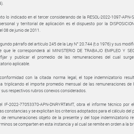
4).
to lo indicado en el tercer considerando de la RESOL-2022-1097-APN-
ersonal y territorial de aplicación es el dispuesto por la DISPOSICION
el 08 de junio de 2011.
egundo párrafo del artículo 245 de la Ley N° 20.744 (t.o 1976) y sus modifi
ce que le corresponderá al MINISTERIO DE TRABAJO EMPLEO Y S
fijar y publicar el promedio de las remuneraciones del cual surge
atorio aplicable.
onformidad con la citada norma legal, el tope indemnizatorio result
a triplicando el importe promedio mensual de las remuneraciones de 
 y sus respectivos rubros conexos considerados.
el IF-2022-77053370-APN-DNRYRT#MT, obra el informe técnico por el
las constancias y se explicitan los criterios adoptados para el cálculo del
de remuneraciones objeto de la presente y del tope indemnizatorio re
rminos se comparten en esta instancia y al cual se remite en orden a la b