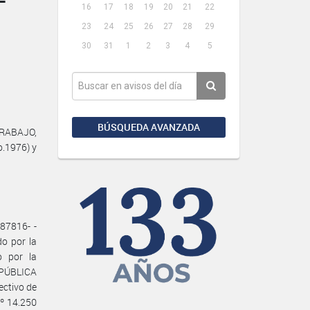
16
17
18
19
20
21
22
23
24
25
26
27
28
29
30
31
1
2
3
4
5
BÚSQUEDA AVANZADA
TRABAJO,
o.1976) y
87816- -
o por la
o por la
PÚBLICA
ctivo de
Nº 14.250