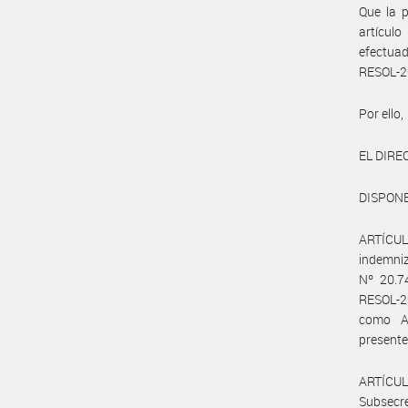
Que la p
artículo
efectua
RESOL-2
Por ello,
EL DIR
DISPONE
ARTÍCULO
indemniz
Nº 20.7
RESOL-20
como A
presente
ARTÍCUL
Subsecre