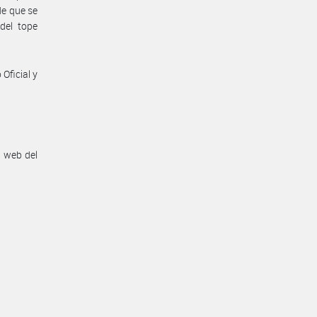
de que se
del tope
Oficial y
n web del