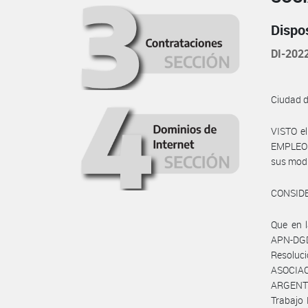
Dispo
DI-202
Ciudad 
VISTO e
EMPLEO Y
sus modi
CONSID
Que en 
APN-DGD
Resoluc
ASOCIA
ARGENTI
Trabajo 