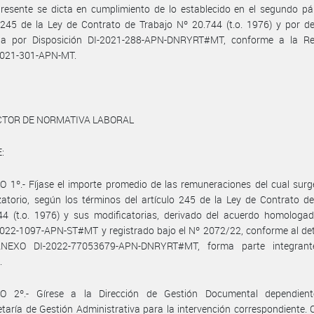
resente se dicta en cumplimiento de lo establecido en el segundo pá
 245 de la Ley de Contrato de Trabajo Nº 20.744 (t.o. 1976) y por d
da por Disposición DI-2021-288-APN-DNRYRT#MT, conforme a la Re
021-301-APN-MT.
ECTOR DE NORMATIVA LABORAL
:
 1º.- Fíjase el importe promedio de las remuneraciones del cual surg
atorio, según los términos del artículo 245 de la Ley de Contrato d
44 (t.o. 1976) y sus modificatorias, derivado del acuerdo homologad
22-1097-APN-ST#MT y registrado bajo el Nº 2072/22, conforme al deta
NEXO DI-2022-77053679-APN-DNRYRT#MT, forma parte integrant
.
O 2º.- Gírese a la Dirección de Gestión Documental dependien
taría de Gestión Administrativa para la intervención correspondiente.