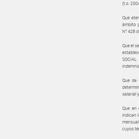
(t.o. 200
Que aten
ámbito p
N° 428 d
Que el s
estable
SOCIAL 
indemniz
Que de c
determin
salarial
Que en 
indican 
mensual 
cuyos té