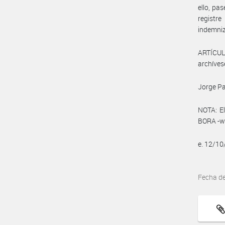
ello, pa
registr
indemniz
ARTÍCULO
archíves
Jorge Pa
NOTA: El
BORA -ww
e. 12/1
Fecha d