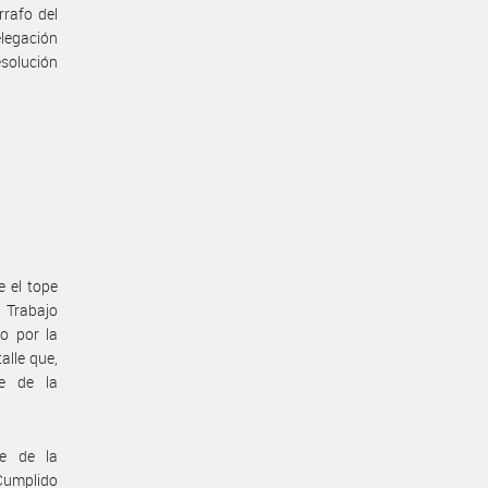
rrafo del
elegación
solución
e el tope
e Trabajo
o por la
lle que,
e de la
te de la
 Cumplido