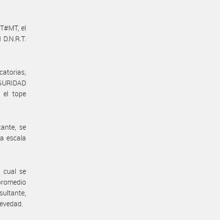
ST#MT, el
 D.N.R.T.
catorias,
EGURIDAD
 el tope
ante, se
la escala
 cual se
 promedio
sultante,
revedad.