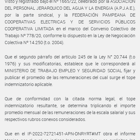
Visto y registrado bajo el Nº 1665/22, celebrado por la ASOCIACIÓN
DEL PERSONAL JERARQUICO DEL AGUA Y LA ENERGIA (A.P.J.A.E.),
por la parte sindical, y la FEDERACIÓN PAMPEANA DE
COOPERATIVAS ELECTRICAS Y DE SERVICIOS PÚBLICOS
COOPERATIVA LIMITADA en el marco del Convenio Colectivo de
Trabajo Nº 778/20, conforme lo dispuesto en la Ley de Negociación
Colectiva Nº 14.250 (t.o. 2004).
Que el segundo párrafo del artículo 245 de la Ley N° 20.744 (t.o
1976) y sus modificatorias, establece que le corresponderá al
MINISTERIO DE TRABAJO EMPLEO Y SEGURIDAD SOCIAL fijar y
publicar el promedio de las remuneraciones del cual surge el tope
indemnizatorio aplicable.
Que de conformidad con la citada norma legal, el tope
indemnizatorio resultante, se determina triplicando el importe
promedio mensual de las remuneraciones de la escala salarial y sus
respectivos rubros conexos considerados.
Que en el IF-2022-72721451-APN-DNRYRT#MT obra el informe