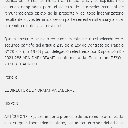
técnico por el cual se indican las constancias y se explicitan los
criterios adoptados para el cálculo del promedio mensual de
remuneraciones objeto de la presente y del tope indemnizatorio
resultante, cuyos términos se comparten en esta instancia y al cual
se remite en orden a la brevedad.
Que la presente se dicta en cumplimiento de lo establecido en el
segundo párrafo del artículo 245 de la Ley de Contrato de Trabajo
Nº 20.744 (t.o. 1976) y por delegación efectuada por Disposición DI-
2021-288-APN-DNRYRT#MT, conforme a la Resolución RESOL-
2021-301-APN-MT.
Por ello,
EL DIRECTOR DE NORMATIVA LABORAL
DISPONE:
ARTÍCULO 1º.- Fíjase el importe promedio de las remuneraciones del
cual surge el tope indemnizatorio, según los términos del artículo