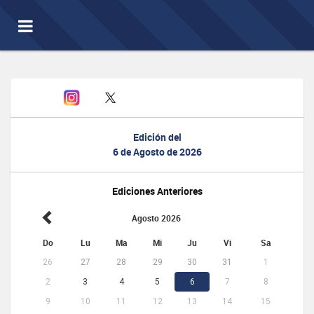
Toggle
navigation
Edición del
6 de Agosto de 2026
Ediciones Anteriores
Agosto 2026
Do
Lu
Ma
Mi
Ju
Vi
Sa
26
27
28
29
30
31
1
2
3
4
5
6
7
8
9
10
11
12
13
14
15