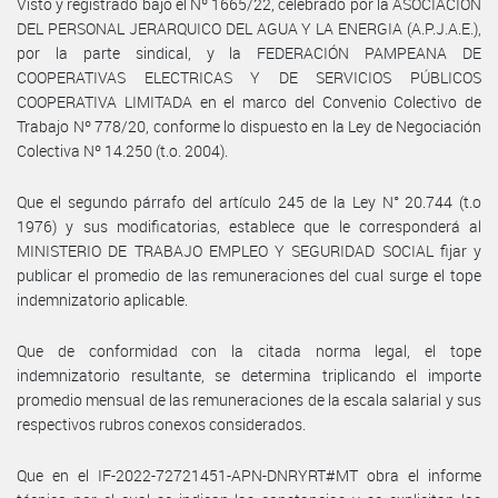
Visto y registrado bajo el Nº 1665/22, celebrado por la ASOCIACIÓN
DEL PERSONAL JERARQUICO DEL AGUA Y LA ENERGIA (A.P.J.A.E.),
por la parte sindical, y la FEDERACIÓN PAMPEANA DE
COOPERATIVAS ELECTRICAS Y DE SERVICIOS PÚBLICOS
COOPERATIVA LIMITADA en el marco del Convenio Colectivo de
Trabajo Nº 778/20, conforme lo dispuesto en la Ley de Negociación
Colectiva Nº 14.250 (t.o. 2004).
Que el segundo párrafo del artículo 245 de la Ley N° 20.744 (t.o
1976) y sus modificatorias, establece que le corresponderá al
MINISTERIO DE TRABAJO EMPLEO Y SEGURIDAD SOCIAL fijar y
publicar el promedio de las remuneraciones del cual surge el tope
indemnizatorio aplicable.
Que de conformidad con la citada norma legal, el tope
indemnizatorio resultante, se determina triplicando el importe
promedio mensual de las remuneraciones de la escala salarial y sus
respectivos rubros conexos considerados.
Que en el IF-2022-72721451-APN-DNRYRT#MT obra el informe