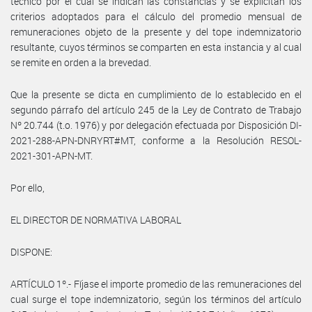
técnico por el cual se indican las constancias y se explicitan los
criterios adoptados para el cálculo del promedio mensual de
remuneraciones objeto de la presente y del tope indemnizatorio
resultante, cuyos términos se comparten en esta instancia y al cual
se remite en orden a la brevedad.
Que la presente se dicta en cumplimiento de lo establecido en el
segundo párrafo del artículo 245 de la Ley de Contrato de Trabajo
Nº 20.744 (t.o. 1976) y por delegación efectuada por Disposición DI-
2021-288-APN-DNRYRT#MT, conforme a la Resolución RESOL-
2021-301-APN-MT.
Por ello,
EL DIRECTOR DE NORMATIVA LABORAL
DISPONE:
ARTÍCULO 1º.- Fíjase el importe promedio de las remuneraciones del
cual surge el tope indemnizatorio, según los términos del artículo