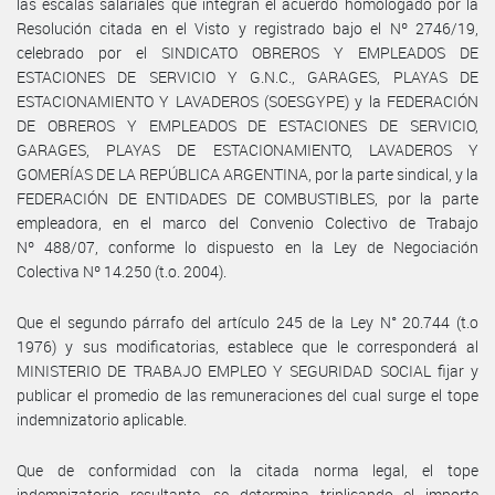
las escalas salariales que integran el acuerdo homologado por la
Resolución citada en el Visto y registrado bajo el Nº 2746/19,
celebrado por el SINDICATO OBREROS Y EMPLEADOS DE
ESTACIONES DE SERVICIO Y G.N.C., GARAGES, PLAYAS DE
ESTACIONAMIENTO Y LAVADEROS (SOESGYPE) y la FEDERACIÓN
DE OBREROS Y EMPLEADOS DE ESTACIONES DE SERVICIO,
GARAGES, PLAYAS DE ESTACIONAMIENTO, LAVADEROS Y
GOMERÍAS DE LA REPÚBLICA ARGENTINA, por la parte sindical, y la
FEDERACIÓN DE ENTIDADES DE COMBUSTIBLES, por la parte
empleadora, en el marco del Convenio Colectivo de Trabajo
Nº 488/07, conforme lo dispuesto en la Ley de Negociación
Colectiva Nº 14.250 (t.o. 2004).
Que el segundo párrafo del artículo 245 de la Ley N° 20.744 (t.o
1976) y sus modificatorias, establece que le corresponderá al
MINISTERIO DE TRABAJO EMPLEO Y SEGURIDAD SOCIAL fijar y
publicar el promedio de las remuneraciones del cual surge el tope
indemnizatorio aplicable.
Que de conformidad con la citada norma legal, el tope
indemnizatorio resultante, se determina triplicando el importe