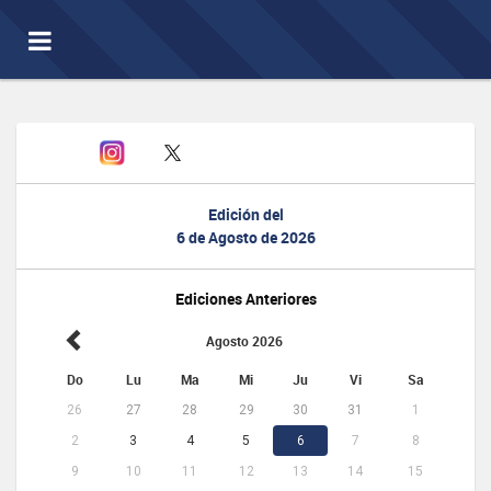
Toggle
navigation
Edición del
6 de Agosto de 2026
Ediciones Anteriores
Agosto 2026
Do
Lu
Ma
Mi
Ju
Vi
Sa
26
27
28
29
30
31
1
2
3
4
5
6
7
8
9
10
11
12
13
14
15