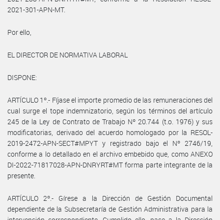
2021-301-APN-MT.
Por ello,
EL DIRECTOR DE NORMATIVA LABORAL
DISPONE:
ARTÍCULO 1º.- Fíjase el importe promedio de las remuneraciones del
cual surge el tope indemnizatorio, según los términos del artículo
245 de la Ley de Contrato de Trabajo Nº 20.744 (t.o. 1976) y sus
modificatorias, derivado del acuerdo homologado por la RESOL-
2019-2472-APN-SECT#MPYT y registrado bajo el Nº 2746/19,
conforme a lo detallado en el archivo embebido que, como ANEXO
DI-2022-71817028-APN-DNRYRT#MT forma parte integrante de la
presente.
ARTÍCULO 2º.- Gírese a la Dirección de Gestión Documental
dependiente de la Subsecretaría de Gestión Administrativa para la
intervención correspondiente. Cumplido ello, pase a la Dirección