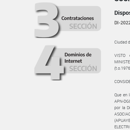
Dispo
DI-202
Ciudad 
VISTO 
MINISTE
(t.o.197
CONSID
Que en 
APN-DGD
por la D
ASOCIAC
(APUAYE
ELECTRI