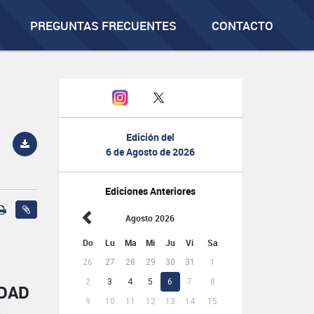
PREGUNTAS FRECUENTES
CONTACTO
Edición del
6 de Agosto de 2026
Ediciones Anteriores
Agosto 2026
Do
Lu
Ma
Mi
Ju
Vi
Sa
26
27
28
29
30
31
1
2
3
4
5
6
7
8
IDAD
9
10
11
12
13
14
15
L