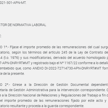
021-301-APN-MT.
ECTOR DE NORMATIVA LABORAL
:
 1º.- Fíjase el importe promedio de las remuneraciones del cual surg
atorio, según los términos del artículo 245 de la Ley de Contrato d
4 (t.o. 1976) y sus modificatorias, derivado del acuerdo homologado p
-APN-DNRYRT#MT y registrado bajo el Nº 1167/22 conforme a lo detall
 embebido que, como ANEXO DI-2022-72714730-APN-DNRYRT#MT for
te de la presente.
O 2º.- Gírese a la Dirección de Gestión Documental dependien
taría de Gestión Administrativa para la intervención correspondiente.
se a la Dirección Nacional de Relaciones y Regulaciones del Trabajo a fin 
e el importe promedio de las remuneraciones fijado por este acto y 
atorio resultante y proceda a la guarda correspondiente.