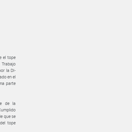
e el tope
e Trabajo
or la DI-
ado en el
ma parte
te de la
 Cumplido
de que se
del tope