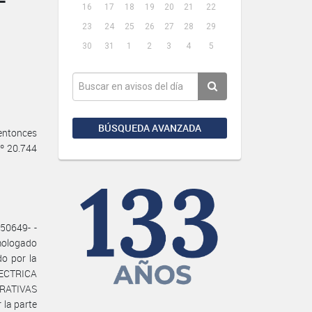
16
17
18
19
20
21
22
23
24
25
26
27
28
29
30
31
1
2
3
4
5
BÚSQUEDA AVANZADA
ntonces
º 20.744
50649- -
mologado
do por la
LECTRICA
ERATIVAS
la parte