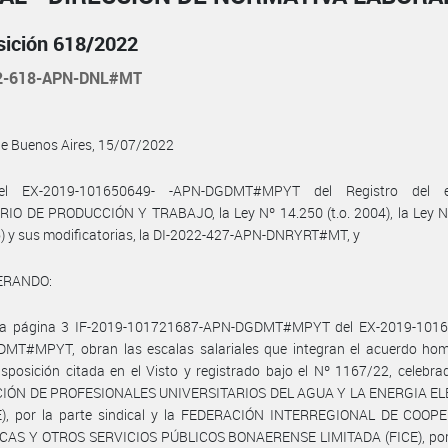
sición 618/2022
2-618-APN-DNL#MT
de Buenos Aires, 15/07/2022
el EX-2019-101650649- -APN-DGDMT#MPYT del Registro del e
RIO DE PRODUCCIÓN Y TRABAJO, la Ley Nº 14.250 (t.o. 2004), la Ley N
6) y sus modificatorias, la DI-2022-427-APN-DNRYRT#MT, y
ERANDO:
la página 3 IF-2019-101721687-APN-DGDMT#MPYT del EX-2019-1016
MT#MPYT, obran las escalas salariales que integran el acuerdo ho
isposición citada en el Visto y registrado bajo el Nº 1167/22, celebra
IÓN DE PROFESIONALES UNIVERSITARIOS DEL AGUA Y LA ENERGIA E
), por la parte sindical y la FEDERACIÓN INTERREGIONAL DE COOP
CAS Y OTROS SERVICIOS PÚBLICOS BONAERENSE LIMITADA (FICE), por 