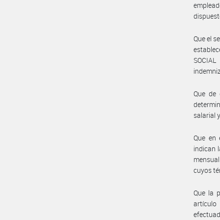
emplead
dispuest
Que el s
estable
SOCIAL 
indemniz
Que de c
determin
salarial
Que en 
indican 
mensual 
cuyos té
Que la p
artículo
efectua