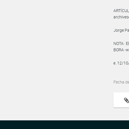
ARTÍCULO
archíves
Jorge Pa
NOTA: El
BORA -ww
e. 12/1
Fecha d