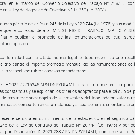
ora, en el marco del Convenio Colectivo de Trabajo Nº 728/15, con
o en la Ley de Negociación Colectiva Nº 14.250 (t.o. 2004).
egundo párrafo del artículo 245 de la Ley N° 20.744 (t.o 1976) y sus modifi
ce que le corresponderá al MINISTERIO DE TRABAJO EMPLEO Y S
fijar y publicar el promedio de las remuneraciones del cual surge
atorio aplicable.
onformidad con la citada norma legal, el tope indemnizatorio result
a triplicando el importe promedio mensual de las remuneraciones de 
 y sus respectivos rubros conexos considerados.
el IF-2022-72716346-APN-DNRYRT#MT obra el informe técnico por el
las constancias y se explicitan los criterios adoptados para el cálculo del
de remuneraciones objeto de la presente y del tope indemnizatorio re
rminos se comparten en esta instancia y al cual se remite en orden a la b
resente se dicta en cumplimiento de lo establecido en el segundo pá
 245 de la Ley de Contrato de Trabajo Nº 20.744 (t.o. 1976) y por d
da por Disposición DI-2021-288-APN-DNRYRT#MT, conforme a la Re