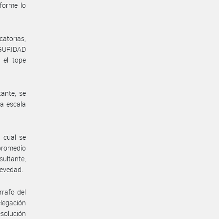
forme lo
catorias,
EGURIDAD
 el tope
ante, se
la escala
 cual se
 promedio
sultante,
revedad.
rrafo del
elegación
solución