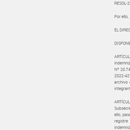
RESOL-2
Por ello,
EL DIR
DISPONE
ARTÍCULO
indemniz
Nº 20.74
2022-427
archivo
integran
ARTÍCUL
Subsecre
ello, pa
registr
indemniz