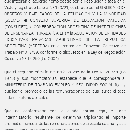
que integran el acuerdo homologado por la Resolución citada en el
Visto y registrado bajo el Nº 159/21, celebrado por el SINDICATO DE
OBREROS Y EMPLEADOS DE LA EDUCACION Y LA MINORIDAD
(SOEME), el CONSEJO SUPERIOR DE EDUCACIÓN CATÓLICA
(CONSUDEC), la CONFEDERACIÓN ARGENTINA DE INSTITUCIONES
DE ENSEÑANZA PRIVADA (CAIEP) y la ASOCIACIÓN DE ENTIDADES
EDUCATIVAS PRIVADAS ARGENTINAS DE LA REPUBLICA
ARGENTINA (ADEEPRA) en el marco del Convenio Colectivo de
Trabajo Nº 318/99, conforme lo dispuesto en la Ley de Negociación
Colectiva Nº 14.250 (t.o. 2004).
Que el segundo párrafo del artículo 245 de la Ley N° 20.744 (t.o
1976) y sus modificatorias, establece que le corresponderá al
MINISTERIO DE TRABAJO EMPLEO Y SEGURIDAD SOCIAL fijar y
publicar el promedio de las remuneraciones del cual surge el tope
indemnizatorio aplicable.
Que de conformidad con la citada norma legal, el tope
indemnizatorio resultante, se determina triplicando el importe
promedio mensual de las remuneraciones de la escala salarial y sus
respectivos rubros conexos considerados.