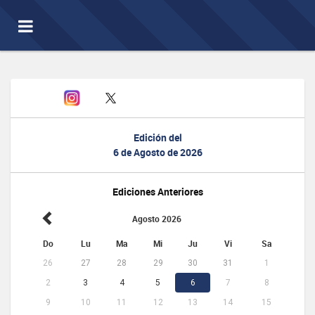
Toggle
navigation
Edición del
6 de Agosto de 2026
Ediciones Anteriores
Agosto 2026
Do
Lu
Ma
Mi
Ju
Vi
Sa
26
27
28
29
30
31
1
2
3
4
5
6
7
8
9
10
11
12
13
14
15