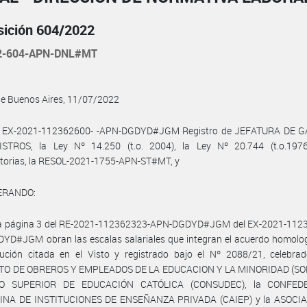
sición 604/2022
2-604-APN-DNL#MT
de Buenos Aires, 11/07/2022
l EX-2021-112362600- -APN-DGDYD#JGM Registro de JEFATURA DE 
STROS, la Ley Nº 14.250 (t.o. 2004), la Ley Nº 20.744 (t.o.197
atorias, la RESOL-2021-1755-APN-ST#MT, y
ERANDO:
la página 3 del RE-2021-112362323-APN-DGDYD#JGM del EX-2021-1123
YD#JGM obran las escalas salariales que integran el acuerdo homolo
lución citada en el Visto y registrado bajo el Nº 2088/21, celebrad
TO DE OBREROS Y EMPLEADOS DE LA EDUCACION Y LA MINORIDAD (SOE
O SUPERIOR DE EDUCACIÓN CATÓLICA (CONSUDEC), la CONFED
NA DE INSTITUCIONES DE ENSEÑANZA PRIVADA (CAIEP) y la ASOCI