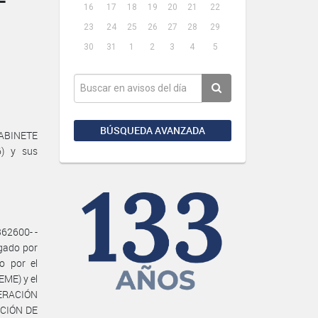
16
17
18
19
20
21
22
23
24
25
26
27
28
29
30
31
1
2
3
4
5
BÚSQUEDA AVANZADA
GABINETE
6) y sus
62600- -
gado por
o por el
ME) y el
ERACIÓN
ACIÓN DE