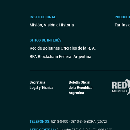
INSTITUCIONAL
PRODUCT
Misión, Visión e Historia
Tarifas 
SITIOS DE INTERÉS
Red de Boletines Oficiales de la R. A.
BFA Blockchain Federal Argentina
Secretaría
Boletín Oficial
Legal y Técnica
de la República
Argentina
TELÉFONOS:
5218-8400 - 0810-345-BORA (2672)
SEDE CENTRAL:
Suipacha 767, C.A.B.A. (C1008AAO)