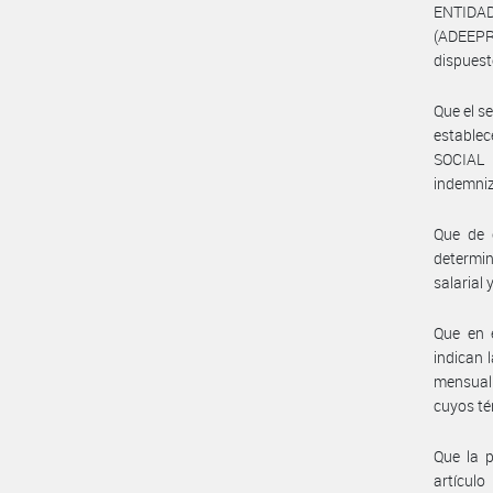
ENTIDA
(ADEEPR
dispuest
Que el s
estable
SOCIAL 
indemniz
Que de c
determin
salarial
Que en 
indican 
mensual 
cuyos té
Que la p
artículo