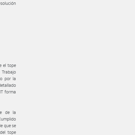
solución
e el tope
e Trabajo
o por la
etallado
MT forma
te de la
 Cumplido
de que se
del tope