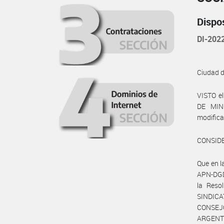
Dispo
DI-202
Ciudad 
VISTO e
DE MINI
modific
CONSID
Que en 
APN-DGD
la Reso
SINDICA
CONSEJ
ARGENTI