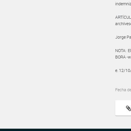
indemniz
ARTÍCULO
archíves
Jorge Pa
NOTA: El
BORA -ww
e. 12/1
Fecha d