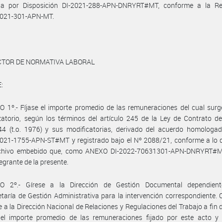
da por Disposición DI-2021-288-APN-DNRYRT#MT, conforme a la Re
021-301-APN-MT.
ECTOR DE NORMATIVA LABORAL
:
 1º.- Fíjase el importe promedio de las remuneraciones del cual surg
atorio, según los términos del artículo 245 de la Ley de Contrato d
44 (t.o. 1976) y sus modificatorias, derivado del acuerdo homologad
021-1755-APN-ST#MT y registrado bajo el Nº 2088/21, conforme a lo d
rchivo embebido que, como ANEXO DI-2022-70631301-APN-DNRYRT#
tegrante de la presente.
O 2º.- Gírese a la Dirección de Gestión Documental dependien
taría de Gestión Administrativa para la intervención correspondiente.
se a la Dirección Nacional de Relaciones y Regulaciones del Trabajo a fin 
e el importe promedio de las remuneraciones fijado por este acto y 