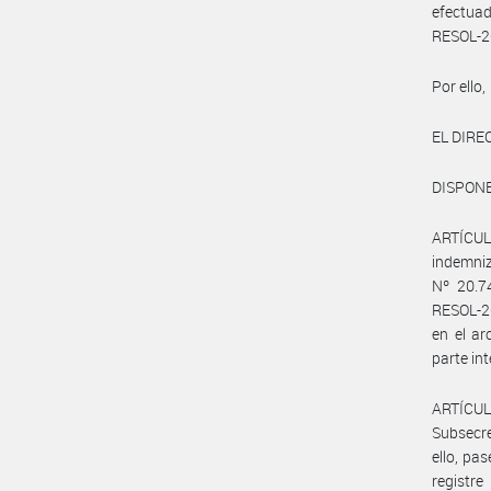
efectua
RESOL-2
Por ello,
EL DIR
DISPONE
ARTÍCULO
indemniz
Nº 20.7
RESOL-2
en el a
parte in
ARTÍCUL
Subsecre
ello, pa
registr