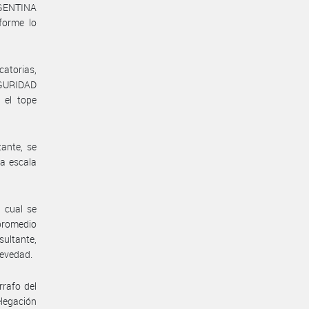
GENTINA
forme lo
catorias,
EGURIDAD
 el tope
ante, se
la escala
 cual se
 promedio
sultante,
revedad.
rrafo del
elegación