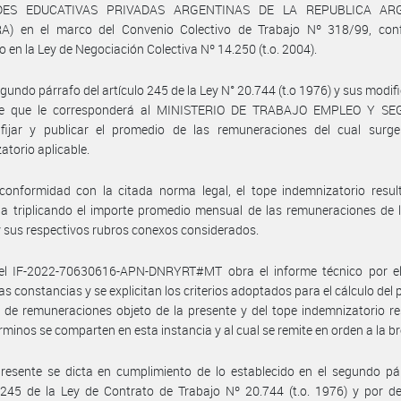
DES EDUCATIVAS PRIVADAS ARGENTINAS DE LA REPUBLICA AR
A) en el marco del Convenio Colectivo de Trabajo Nº 318/99, con
o en la Ley de Negociación Colectiva Nº 14.250 (t.o. 2004).
egundo párrafo del artículo 245 de la Ley N° 20.744 (t.o 1976) y sus modifi
ce que le corresponderá al MINISTERIO DE TRABAJO EMPLEO Y S
fijar y publicar el promedio de las remuneraciones del cual surge
atorio aplicable.
onformidad con la citada norma legal, el tope indemnizatorio result
a triplicando el importe promedio mensual de las remuneraciones de 
 y sus respectivos rubros conexos considerados.
el IF-2022-70630616-APN-DNRYRT#MT obra el informe técnico por el
las constancias y se explicitan los criterios adoptados para el cálculo del
de remuneraciones objeto de la presente y del tope indemnizatorio re
rminos se comparten en esta instancia y al cual se remite en orden a la b
resente se dicta en cumplimiento de lo establecido en el segundo pá
 245 de la Ley de Contrato de Trabajo Nº 20.744 (t.o. 1976) y por d