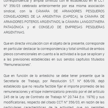
correspondencia y amplia similitud con el establecido en el CCT
N° 356/03 celebrado anteriormente por esa misma asociación
sindical, con la CÁMARA DE ARMADORES PESQUEROS
CONGELADORES DE LA ARGENTINA (CAPECA), la CÁMARA DE
ARMADORES POTEROS ARGENTINOS, la CÁMARA LANGOSTINERA
PATAGÓNICA y el CONSEJO DE EMPRESAS PESQUERAS
ARGENTINAS.
Que en directa vinculación con el objeto de la presente, corresponde
en particular destacar la correspondencia y total similitud de ambos
plexos convencionales en cuanto a la actividad a la que se aplican y
a las previsiones establecidas en sus sendos capítulos titulados
“Remuneraciones”.
Que en función de lo antedicho se debe tener presente que la
Secretaría de Trabajo, por Resolución S.T. N° 606/09, dejó
establecido que no resulta factible fijar el importe promedio de las
remuneraciones y el tope indemnizatorio previsto por el del artículo
245 de la Ley de Contrato de Trabajo N° 20.744 (t.o. 1976) y sus
modificatorias, respecto del citado CCT N° 356/03, en razón de las
particulares características de la actividad, que no permiten