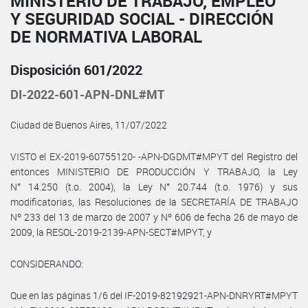
MINISTERIO DE TRABAJO, EMPLEO
Y SEGURIDAD SOCIAL - DIRECCIÓN
DE NORMATIVA LABORAL
Disposición 601/2022
DI-2022-601-APN-DNL#MT
Ciudad de Buenos Aires, 11/07/2022
VISTO el EX-2019-60755120- -APN-DGDMT#MPYT del Registro del
entonces MINISTERIO DE PRODUCCIÓN Y TRABAJO, la Ley
N° 14.250 (t.o. 2004), la Ley N° 20.744 (t.o. 1976) y sus
modificatorias, las Resoluciones de la SECRETARÍA DE TRABAJO
Nº 233 del 13 de marzo de 2007 y Nº 606 de fecha 26 de mayo de
2009, la RESOL-2019-2139-APN-SECT#MPYT, y
CONSIDERANDO:
Que en las páginas 1/6 del IF-2019-82192921-APN-DNRYRT#MPYT