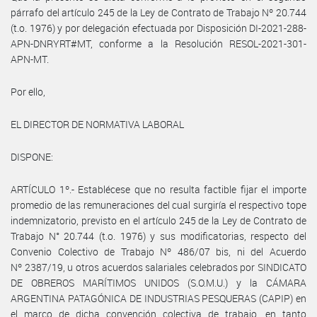
párrafo del artículo 245 de la Ley de Contrato de Trabajo Nº 20.744
(t.o. 1976) y por delegación efectuada por Disposición DI-2021-288-
APN-DNRYRT#MT, conforme a la Resolución RESOL-2021-301-
APN-MT.
Por ello,
EL DIRECTOR DE NORMATIVA LABORAL
DISPONE:
ARTÍCULO 1º.- Establécese que no resulta factible fijar el importe
promedio de las remuneraciones del cual surgiría el respectivo tope
indemnizatorio, previsto en el artículo 245 de la Ley de Contrato de
Trabajo N° 20.744 (t.o. 1976) y sus modificatorias, respecto del
Convenio Colectivo de Trabajo Nº 486/07 bis, ni del Acuerdo
Nº 2387/19, u otros acuerdos salariales celebrados por SINDICATO
DE OBREROS MARÍTIMOS UNIDOS (S.O.M.U.) y la CÁMARA
ARGENTINA PATAGÓNICA DE INDUSTRIAS PESQUERAS (CAPIP) en
el marco de dicha convención colectiva de trabajo, en tanto