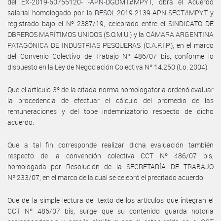
del EX-2019-60755120- -APN-DGDMT#MPYT, obra el Acuerdo
salarial homologado por la RESOL-2019-2139-APN-SECT#MPYT y
registrado bajo el Nº 2387/19, celebrado entre el SINDICATO DE
OBREROS MARÍTIMOS UNIDOS (S.O.M.U.) y la CÁMARA ARGENTINA
PATAGÓNICA DE INDUSTRIAS PESQUERAS (C.A.P.I.P.), en el marco
del Convenio Colectivo de Trabajo Nº 486/07 bis, conforme lo
dispuesto en la Ley de Negociación Colectiva Nº 14.250 (t.o. 2004).
Que el artículo 3º de la citada norma homologatoria ordenó evaluar
la procedencia de efectuar el cálculo del promedio de las
remuneraciones y del tope indemnizatorio respecto de dicho
acuerdo.
Que a tal fin corresponde realizar dicha evaluación también
respecto de la convención colectiva CCT Nº 486/07 bis,
homologada por Resolución de la SECRETARÍA DE TRABAJO
Nº 233/07, en el marco de la cual se celebró el precitado acuerdo.
Que de la simple lectura del texto de los artículos que integran el
CCT Nº 486/07 bis, surge que su contenido guarda notoria