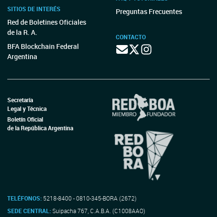
SITIOS DE INTERÉS
Preguntas Frecuentes
Red de Boletines Oficiales
de la R. A.
CONTACTO
BFA Blockchain Federal
Argentina
Secretaría
Legal y Técnica
Boletín Oficial
de la República Argentina
TELÉFONOS:
5218-8400 - 0810-345-BORA (2672)
SEDE CENTRAL:
Suipacha 767, C.A.B.A. (C1008AAO)