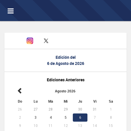
Toggle
navigation
Edición del
6 de Agosto de 2026
Ediciones Anteriores
Agosto 2026
Do
Lu
Ma
Mi
Ju
Vi
Sa
26
27
28
29
30
31
1
2
3
4
5
6
7
8
9
10
11
12
13
14
15