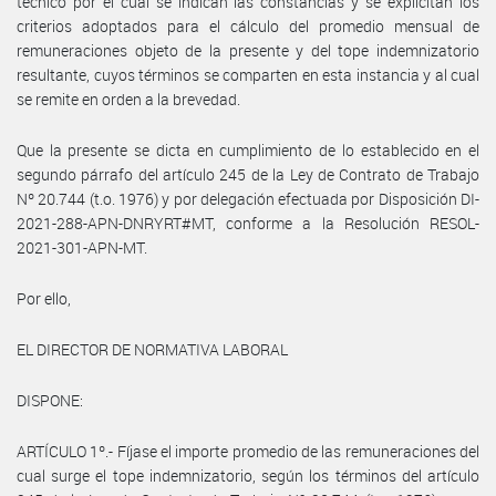
técnico por el cual se indican las constancias y se explicitan los
criterios adoptados para el cálculo del promedio mensual de
remuneraciones objeto de la presente y del tope indemnizatorio
resultante, cuyos términos se comparten en esta instancia y al cual
se remite en orden a la brevedad.
Que la presente se dicta en cumplimiento de lo establecido en el
segundo párrafo del artículo 245 de la Ley de Contrato de Trabajo
Nº 20.744 (t.o. 1976) y por delegación efectuada por Disposición DI-
2021-288-APN-DNRYRT#MT, conforme a la Resolución RESOL-
2021-301-APN-MT.
Por ello,
EL DIRECTOR DE NORMATIVA LABORAL
DISPONE:
ARTÍCULO 1º.- Fíjase el importe promedio de las remuneraciones del
cual surge el tope indemnizatorio, según los términos del artículo