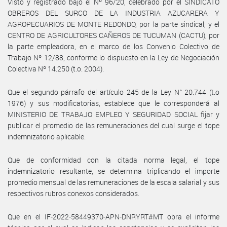
Visto y registrado bajo el Nº 96/20, celebrado por el SINDICATO
OBREROS DEL SURCO DE LA INDUSTRIA AZUCARERA Y
AGROPECUARIOS DE MONTE REDONDO, por la parte sindical, y el
CENTRO DE AGRICULTORES CAÑEROS DE TUCUMAN (CACTU), por
la parte empleadora, en el marco de los Convenio Colectivo de
Trabajo Nº 12/88, conforme lo dispuesto en la Ley de Negociación
Colectiva Nº 14.250 (t.o. 2004).
Que el segundo párrafo del artículo 245 de la Ley N° 20.744 (t.o
1976) y sus modificatorias, establece que le corresponderá al
MINISTERIO DE TRABAJO EMPLEO Y SEGURIDAD SOCIAL fijar y
publicar el promedio de las remuneraciones del cual surge el tope
indemnizatorio aplicable.
Que de conformidad con la citada norma legal, el tope
indemnizatorio resultante, se determina triplicando el importe
promedio mensual de las remuneraciones de la escala salarial y sus
respectivos rubros conexos considerados.
Que en el IF-2022-58449370-APN-DNRYRT#MT obra el informe