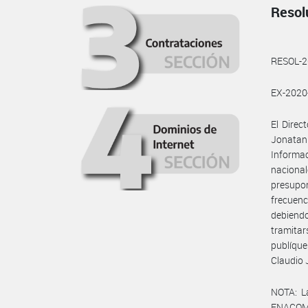
Resol
RESOL-
EX-202
El Direc
Jonatan 
Informa
nacional
presupo
frecuenc
debiendo
tramita
publíque
Claudio 
NOTA: L
ENACO