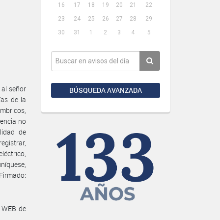
16
17
18
19
20
21
22
23
24
25
26
27
28
29
30
31
1
2
3
4
5
al señor
BÚSQUEDA AVANZADA
ías de la
mbricos,
cencia no
lidad de
egistrar,
léctrico,
níquese,
Firmado:
a WEB de