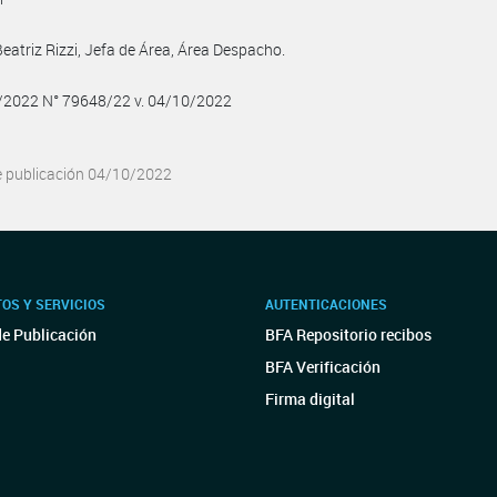
Beatriz Rizzi, Jefa de Área, Área Despacho.
0/2022 N° 79648/22 v. 04/10/2022
e publicación 04/10/2022
OS Y SERVICIOS
AUTENTICACIONES
de Publicación
BFA Repositorio recibos
BFA Verificación
Firma digital