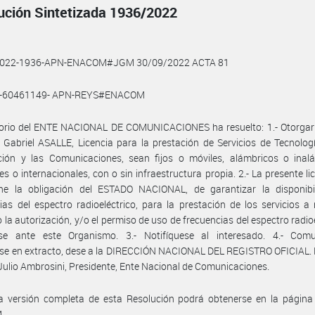
ución Sintetizada 1936/2022
2022-1936-APN-ENACOM#JGM 30/09/2022 ACTA 81
0-60461149- APN-REYS#ENACOM
torio del ENTE NACIONAL DE COMUNICACIONES ha resuelto: 1.- Otorgar 
Gabriel ASALLE, Licencia para la prestación de Servicios de Tecnolog
ción y las Comunicaciones, sean fijos o móviles, alámbricos o inalá
es o internacionales, con o sin infraestructura propia. 2.- La presente li
ne la obligación del ESTADO NACIONAL, de garantizar la disponibi
ias del espectro radioeléctrico, para la prestación de los servicios a r
 la autorización, y/o el permiso de uso de frecuencias del espectro radioe
rse ante este Organismo. 3.- Notifíquese al interesado. 4.- Comu
se en extracto, dese a la DIRECCIÓN NACIONAL DEL REGISTRO OFICIAL. 
Julio Ambrosini, Presidente, Ente Nacional de Comunicaciones.
a versión completa de esta Resolución podrá obtenerse en la págin
M